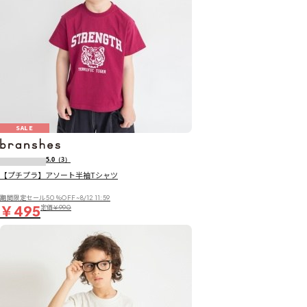
SALE
5.0
（3）
【プチプラ】アソート半袖Tシャツ
期間限定セール50％OFF~8/12 11:59
￥495
定価
￥990