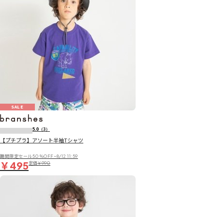
SALE
5.0
（3）
【プチプラ】アソート半袖Tシャツ
期間限定セール50％OFF~8/12 11:59
￥495
定価
￥990