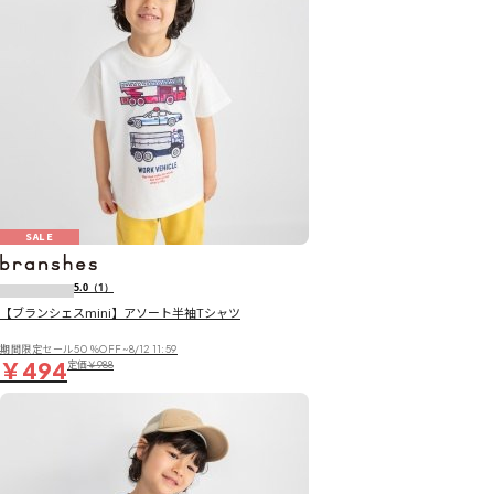
SALE
5.0
（1）
【ブランシェスmini】アソート半袖Tシャツ
期間限定セール50％OFF~8/12 11:59
￥494
定価
￥988