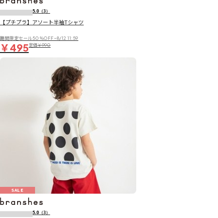
5.0
（3）
【プチプラ】アソート半袖Tシャツ
期間限定セール50％OFF~8/12 11:59
￥495
定価
￥990
SALE
5.0
（3）