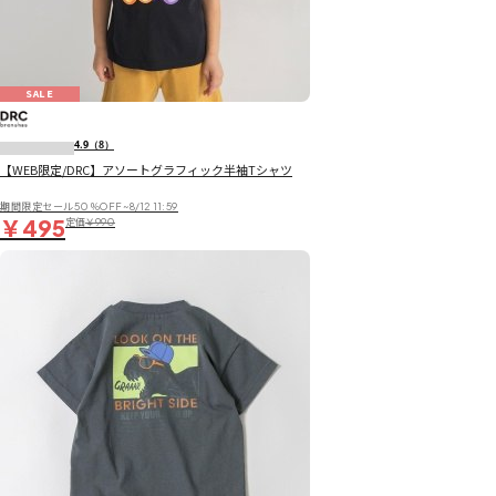
SALE
4.9
（8）
【WEB限定/DRC】アソートグラフィック半袖Tシャツ
期間限定セール50％OFF~8/12 11:59
￥495
定価
￥990