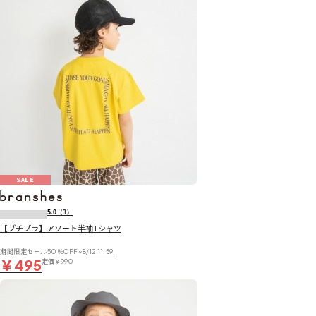
SALE
5.0
（3）
【プチプラ】アソート半袖Tシャツ
期間限定セール50％OFF~8/12 11:59
￥495
定価
￥990