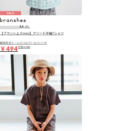
SALE
5.0
（1）
【ブランシェスmini】アソート半袖Tシャツ
期間限定セール50％OFF~8/12 11:59
￥494
定価
￥988