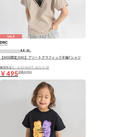
SALE
4.9
（8）
【WEB限定/DRC】アソートグラフィック半袖Tシャツ
期間限定セール50％OFF~8/12 11:59
￥495
定価
￥990