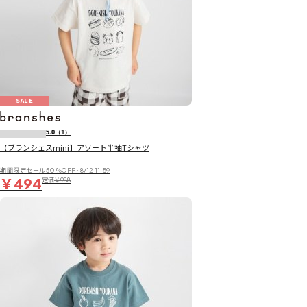
SALE
5.0
（1）
【ブランシェスmini】アソート半袖Tシャツ
期間限定セール50％OFF~8/12 11:59
￥494
定価
￥988