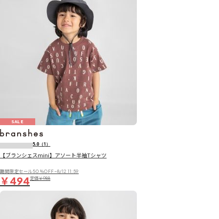
SALE
5.0
（1）
【ブランシェスmini】アソート半袖Tシャツ
期間限定セール50％OFF~8/12 11:59
￥494
定価
￥988