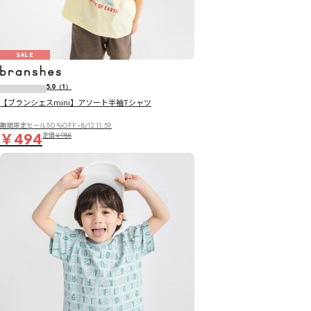
SALE
5.0
（1）
【ブランシェスmini】アソート半袖Tシャツ
期間限定セール50％OFF~8/12 11:59
￥494
定価
￥988