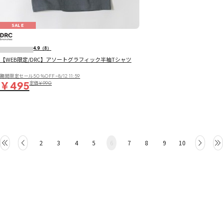
SALE
4.9
（8）
【WEB限定/DRC】アソートグラフィック半袖Tシャツ
期間限定セール50％OFF~8/12 11:59
￥495
定価
￥990
2
3
4
5
6
7
8
9
10