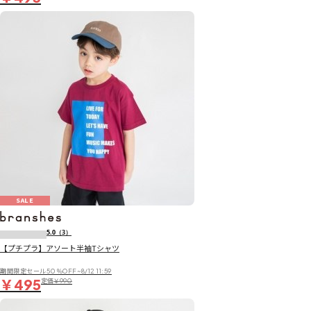
SALE
5.0
（3）
【プチプラ】アソート半袖Tシャツ
期間限定セール50％OFF~8/12 11:59
￥495
定価
￥990