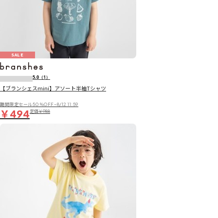
SALE
5.0
（1）
【ブランシェスmini】アソート半袖Tシャツ
期間限定セール50％OFF~8/12 11:59
￥494
定価
￥988