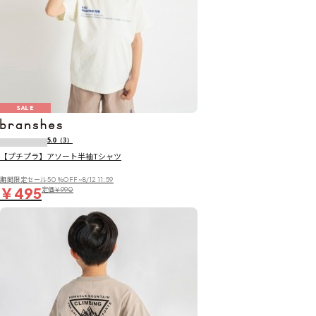
SALE
5.0
（3）
【プチプラ】アソート半袖Tシャツ
期間限定セール50％OFF~8/12 11:59
￥495
定価
￥990