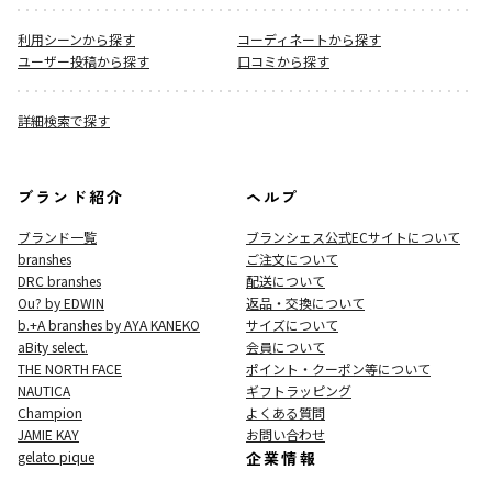
利用シーンから探す
コーディネートから探す
ユーザー投稿から探す
口コミから探す
詳細検索で探す
ブランド紹介
ヘルプ
ブランド一覧
ブランシェス公式ECサイト
について
branshes
ご注文について
DRC branshes
配送について
Ou? by EDWIN
返品・交換について
b.+A branshes by AYA KANEKO
サイズについて
aBity select.
会員について
THE NORTH FACE
ポイント・クーポン等について
NAUTICA
ギフトラッピング
Champion
よくある質問
JAMIE KAY
お問い合わせ
gelato pique
企業情報