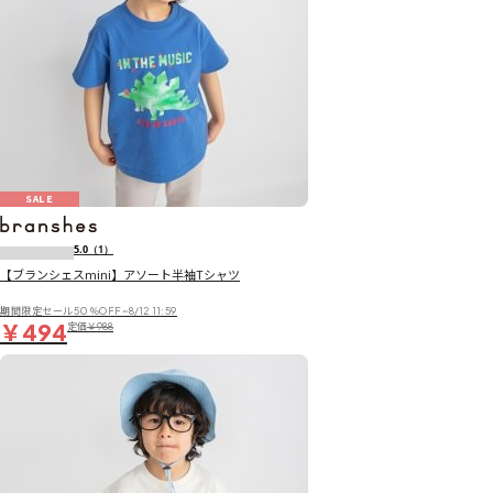
SALE
5.0
（1）
【ブランシェスmini】アソート半袖Tシャツ
期間限定セール50％OFF~8/12 11:59
￥494
定価
￥988