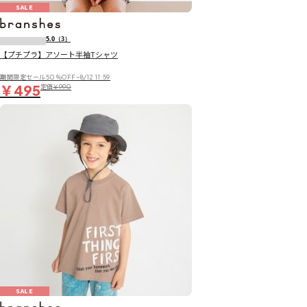
SALE
5.0
（3）
【プチプラ】アソート半袖Tシャツ
期間限定セール50％OFF~8/12 11:59
￥495
定価
￥990
SALE