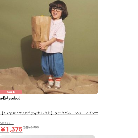
SALE
【aBity select./アビティセレクト】タックバルーンハーフパンツ
50％OFF
￥1,375
定価
￥2,750