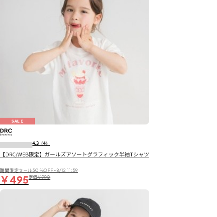
SALE
4.3
（4）
【DRC/WEB限定】ガールズアソートグラフィック半袖Tシャツ
期間限定セール50％OFF~8/12 11:59
￥495
定価
￥990