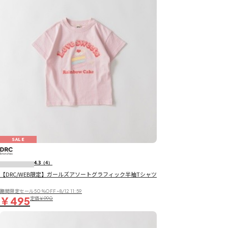
SALE
4.3
（4）
【DRC/WEB限定】ガールズアソートグラフィック半袖Tシャツ
期間限定セール50％OFF~8/12 11:59
￥495
定価
￥990