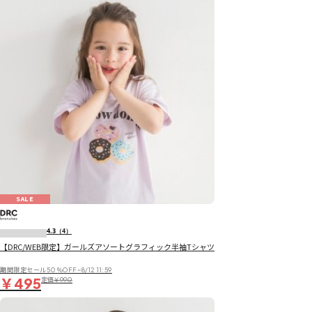
SALE
4.3
（4）
【DRC/WEB限定】ガールズアソートグラフィック半袖Tシャツ
期間限定セール50％OFF~8/12 11:59
￥495
定価
￥990