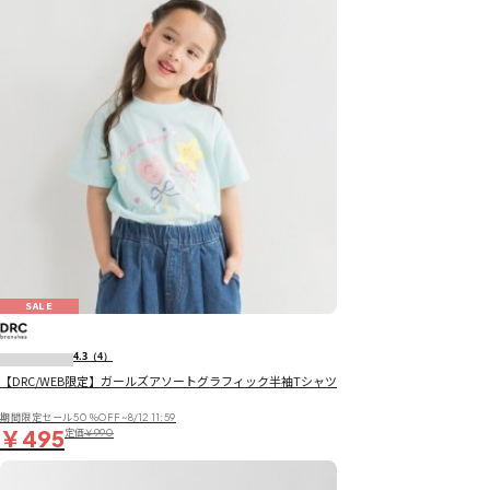
SALE
4.3
（4）
【DRC/WEB限定】ガールズアソートグラフィック半袖Tシャツ
期間限定セール50％OFF~8/12 11:59
￥495
定価
￥990