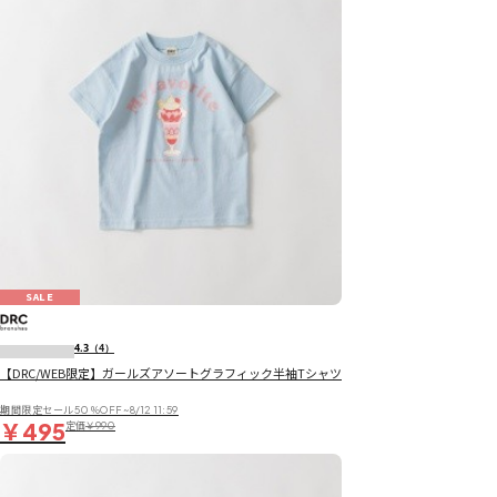
SALE
4.3
（4）
【DRC/WEB限定】ガールズアソートグラフィック半袖Tシャツ
期間限定セール50％OFF~8/12 11:59
￥495
定価
￥990