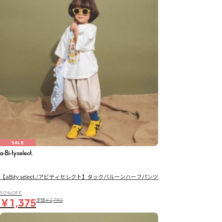
SALE
【aBity select./アビティセレクト】タックバルーンハーフパンツ
50％OFF
￥1,375
定価
￥2,750