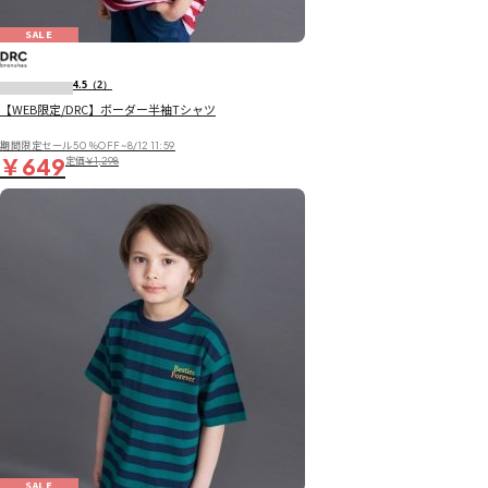
SALE
4.5
（2）
【WEB限定/DRC】ボーダー半袖Tシャツ
期間限定セール50％OFF~8/12 11:59
￥649
定価
￥1,298
SALE