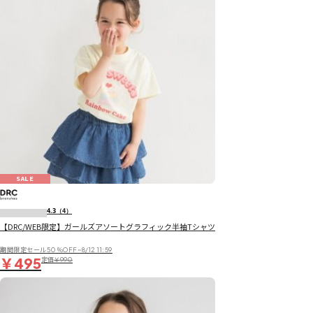
SALE
4.3
（4）
【DRC/WEB限定】ガールズアソートグラフィック半袖Tシャツ
期間限定セール50％OFF~8/12 11:59
￥495
定価
￥990