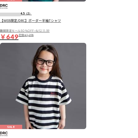
4.5
（2）
【WEB限定/DRC】ボーダー半袖Tシャツ
期間限定セール50％OFF~8/12 11:59
￥649
定価
￥1,298
SALE