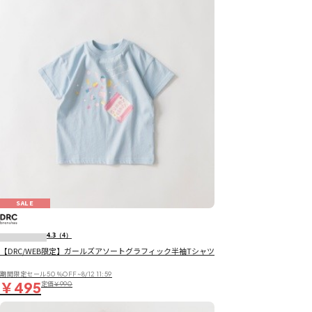
SALE
4.3
（4）
【DRC/WEB限定】ガールズアソートグラフィック半袖Tシャツ
期間限定セール50％OFF~8/12 11:59
￥495
定価
￥990