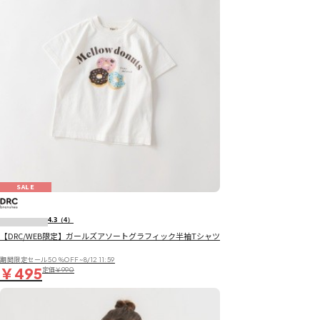
SALE
4.3
（4）
【DRC/WEB限定】ガールズアソートグラフィック半袖Tシャツ
期間限定セール50％OFF~8/12 11:59
￥495
定価
￥990