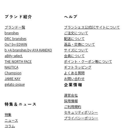
ブランド紹介
ヘルプ
ブランド一覧
ブランシェス公式ECサイト
について
branshes
ご注文について
DRC branshes
配送について
Ou? by EDWIN
返品・交換について
b.+A branshes by AYA KANEKO
サイズについて
aBity select.
会員について
THE NORTH FACE
ポイント・クーポン等について
NAUTICA
ギフトラッピング
Champion
よくある質問
JAMIE KAY
お問い合わせ
gelato pique
企業情報
運営会社
採用情報
特集＆ニュース
ご利用規約
セキュリティポリシー
特集
プライバシーポリシー
ニュース
コラム