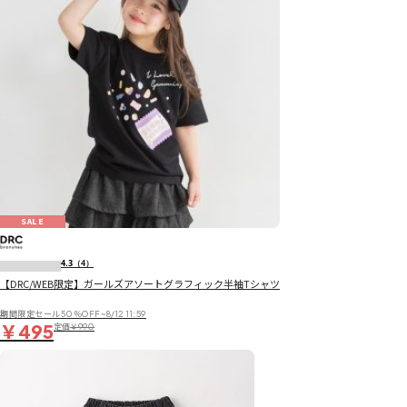
SALE
4.3
（4）
【DRC/WEB限定】ガールズアソートグラフィック半袖Tシャツ
期間限定セール50％OFF~8/12 11:59
￥495
定価
￥990