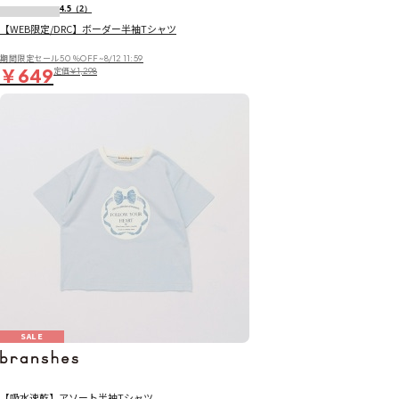
4.5
（2）
【WEB限定/DRC】ボーダー半袖Tシャツ
期間限定セール50％OFF~8/12 11:59
￥649
定価
￥1,298
SALE
【吸水速乾】アソート半袖Tシャツ