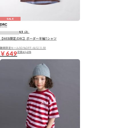
SALE
4.5
（2）
【WEB限定/DRC】ボーダー半袖Tシャツ
期間限定セール50％OFF~8/12 11:59
￥649
定価
￥1,298