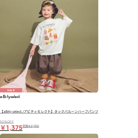
SALE
【aBity select./アビティセレクト】タックバルーンハーフパンツ
50％OFF
￥1,375
定価
￥2,750