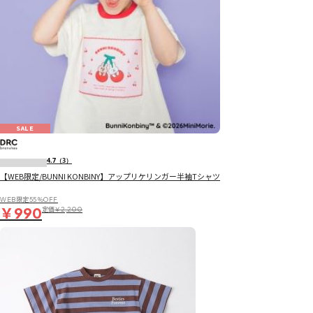
SALE
4.7
（3）
【WEB限定/BUNNI KONBINY】アップリケリンガー半袖Tシャツ
WEB限定55％OFF
￥990
定価
￥2,200