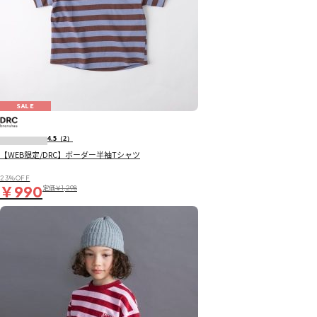
SALE
4.5
（2）
【WEB限定/DRC】ボーダー半袖Tシャツ
23％OFF
￥990
定価
￥1,298