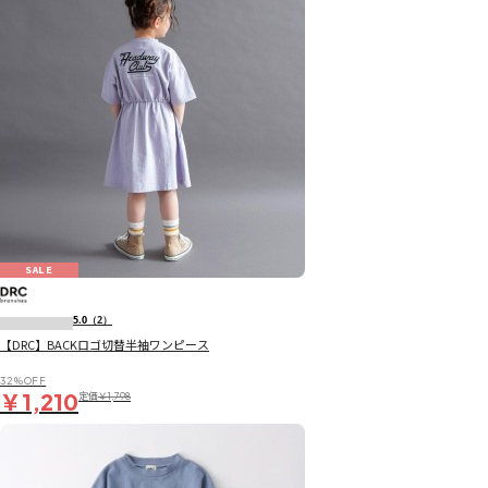
SALE
5.0
（2）
【DRC】BACKロゴ切替半袖ワンピース
32％OFF
￥1,210
定価
￥1,798