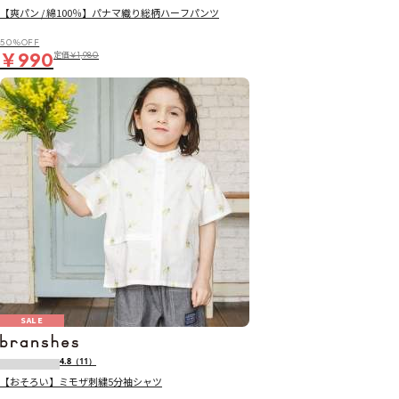
【爽パン / 綿100％】パナマ織り総柄ハーフパンツ
50％OFF
￥990
定価
￥1,980
SALE
4.8
（11）
【おそろい】ミモザ刺繍5分袖シャツ