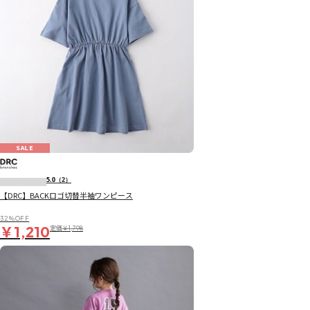
SALE
5.0
（2）
【DRC】BACKロゴ切替半袖ワンピース
32％OFF
￥1,210
定価
￥1,798