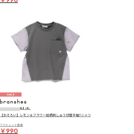
SALE
4.3
（4）
【おそろい】レモン＆フラワー総柄刺しゅう切替半袖Tシャツ
アウトレット価格
￥990