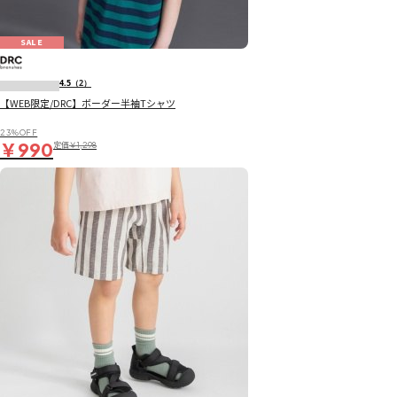
SALE
4.5
（2）
【WEB限定/DRC】ボーダー半袖Tシャツ
23％OFF
￥990
定価
￥1,298