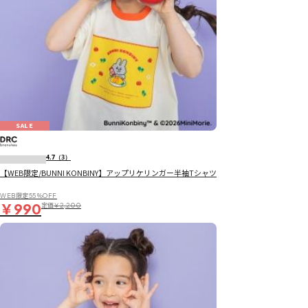
SALE
4.7
（3）
【WEB限定/BUNNI KONBINY】アップリケリンガー半袖Tシャツ
WEB限定55％OFF
￥990
定価
￥2,200