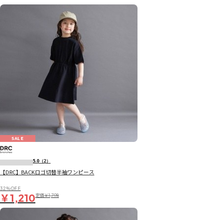
SALE
5.0
（2）
【DRC】BACKロゴ切替半袖ワンピース
32％OFF
￥1,210
定価
￥1,798