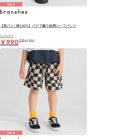
SALE
【爽パン / 綿100％】パナマ織り総柄ハーフパンツ
50％OFF
￥990
定価
￥1,980
SALE