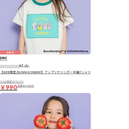
SALE
4.7
（3）
【WEB限定/BUNNI KONBINY】アップリケリンガー半袖Tシャツ
WEB限定55％OFF
￥990
定価
￥2,200