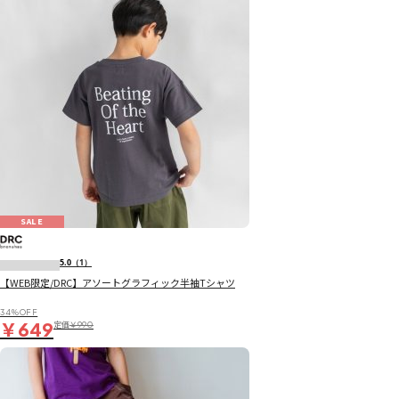
SALE
5.0
（1）
【WEB限定/DRC】アソートグラフィック半袖Tシャツ
34％OFF
￥649
定価
￥990