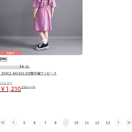
SALE
5.0
（2）
【DRC】BACKロゴ切替半袖ワンピース
32％OFF
￥1,210
定価
￥1,798
5
6
7
8
9
10
11
12
13