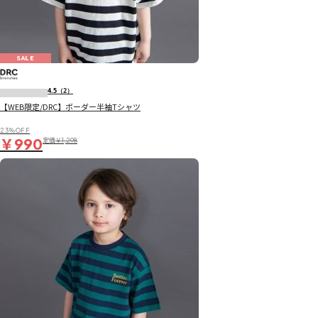
SALE
4.5
（2）
【WEB限定/DRC】ボーダー半袖Tシャツ
23％OFF
￥990
定価
￥1,298