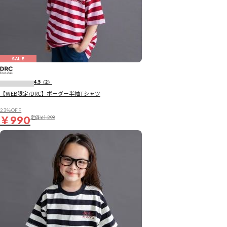
SALE
4.5
（2）
【WEB限定/DRC】ボーダー半袖Tシャツ
23％OFF
￥990
定価
￥1,298