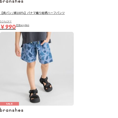
【爽パン / 綿100％】パナマ織り総柄ハーフパンツ
50％OFF
￥990
定価
￥1,980
SALE