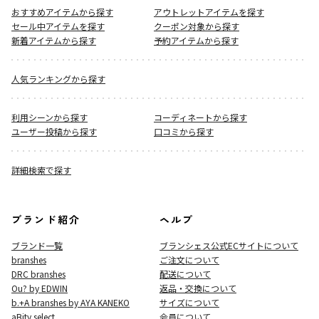
おすすめアイテムから探す
アウトレットアイテムを探す
セール中アイテムを探す
クーポン対象から探す
新着アイテムから探す
予約アイテムから探す
人気ランキングから探す
利用シーンから探す
コーディネートから探す
ユーザー投稿から探す
口コミから探す
詳細検索で探す
ブランド紹介
ヘルプ
ブランド一覧
ブランシェス公式ECサイト
について
branshes
ご注文について
DRC branshes
配送について
Ou? by EDWIN
返品・交換について
b.+A branshes by AYA KANEKO
サイズについて
aBity select.
会員について