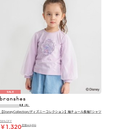
SALE
4.8
（4）
【DisneyCollection/ディズニーコレクション】袖チュール長袖Tシャツ
58％OFF
￥1,320
定価
￥3,190