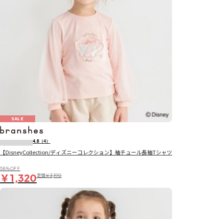
SALE
4.8
（4）
【DisneyCollection/ディズニーコレクション】袖チュール長袖Tシャツ
58％OFF
￥1,320
定価
￥3,190