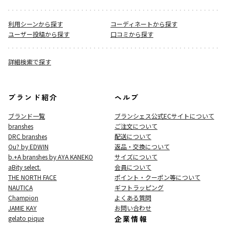
利用シーンから探す
コーディネートから探す
ユーザー投稿から探す
口コミから探す
詳細検索で探す
ブランド紹介
ヘルプ
ブランド一覧
ブランシェス公式ECサイト
について
branshes
ご注文について
DRC branshes
配送について
Ou? by EDWIN
返品・交換について
b.+A branshes by AYA KANEKO
サイズについて
aBity select.
会員について
THE NORTH FACE
ポイント・クーポン等について
NAUTICA
ギフトラッピング
Champion
よくある質問
JAMIE KAY
お問い合わせ
gelato pique
企業情報