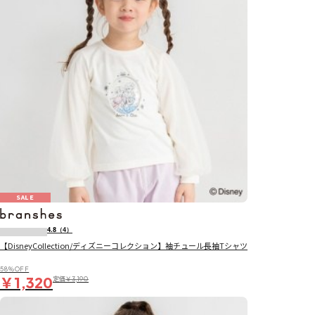
SALE
4.8
（4）
【DisneyCollection/ディズニーコレクション】袖チュール長袖Tシャツ
58％OFF
￥1,320
定価
￥3,190