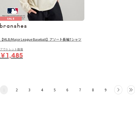
SALE
【MLB/Major League Baseball】アソート長袖Tシャツ
アウトレット価格
￥1,485
1
2
3
4
5
6
7
8
9