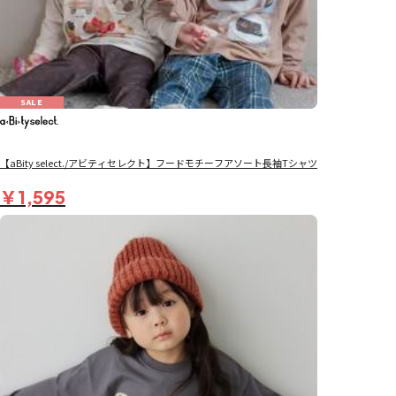
SALE
【aBity select./アビティセレクト】フードモチーフアソート長袖Tシャツ
￥1,595