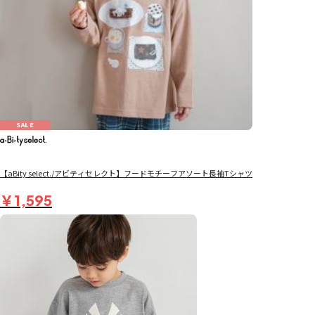
SALE
【aBity select./アビティセレクト】フードモチーフアソート長袖Tシャツ
￥1,595