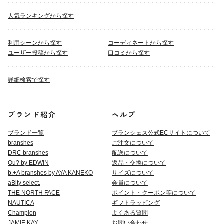
人気ランキングから探す
利用シーンから探す
コーディネートから探す
ユーザー投稿から探す
口コミから探す
詳細検索で探す
ブランド紹介
ヘルプ
ブランド一覧
ブランシェス公式ECサイト
について
branshes
ご注文について
DRC branshes
配送について
Ou? by EDWIN
返品・交換について
b.+A branshes by AYA KANEKO
サイズについて
aBity select.
会員について
THE NORTH FACE
ポイント・クーポン等について
NAUTICA
ギフトラッピング
Champion
よくある質問
JAMIE KAY
お問い合わせ