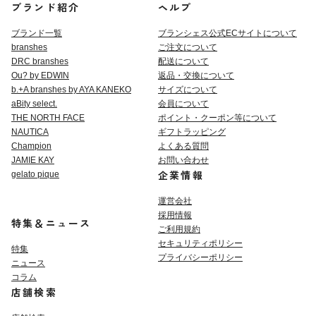
ブランド紹介
ヘルプ
ブランド一覧
ブランシェス公式ECサイト
について
branshes
ご注文について
DRC branshes
配送について
Ou? by EDWIN
返品・交換について
b.+A branshes by AYA KANEKO
サイズについて
aBity select.
会員について
THE NORTH FACE
ポイント・クーポン等について
NAUTICA
ギフトラッピング
Champion
よくある質問
JAMIE KAY
お問い合わせ
企業情報
gelato pique
運営会社
採用情報
特集＆ニュース
ご利用規約
セキュリティポリシー
特集
プライバシーポリシー
ニュース
コラム
店舗検索