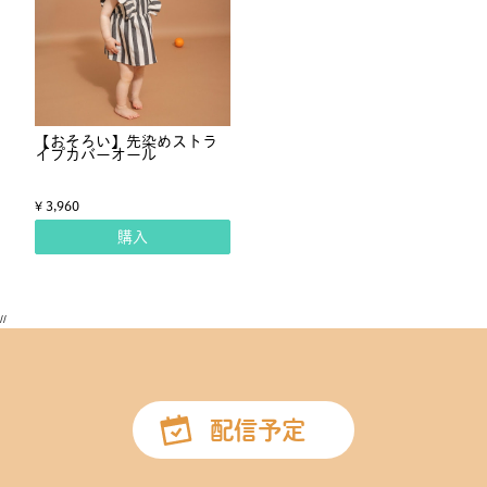
【おそろい】先染めストラ
イプカバーオール
¥ 3,960
購入
//
配信予定