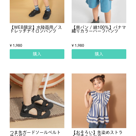
【WEB限定】水陸両用／ス
【爽パン / 綿100％】パナマ
トレッチナイロンパンツ
織りカラーハーフパンツ
¥ 1,980
¥ 1,980
購入
購入
つま先ガードソールベルト
【おそろい】先染めストラ
サンダル
イプチュニック