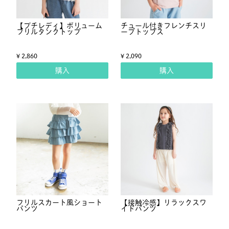
【プチレディ】ボリューム
チュール付きフレンチスリ
フリルタンクトップ
ーブトップス
¥ 2,860
¥ 2,090
購入
購入
フリルスカート風ショート
【接触冷感】リラックスワ
パンツ
イドパンツ