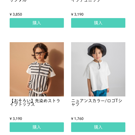
¥ 3,850
¥ 3,190
購入
購入
【おそろい】先染めストラ
ニュアンスカラー/ロゴTシ
イプトップス
ャツ
¥ 3,190
¥ 1,760
購入
購入