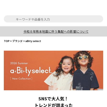
令和８年熊本地震に伴う集配への影響について
TOP
>
ブランド
>
aBity select
SNSで大人気！
トレンドが詰まった