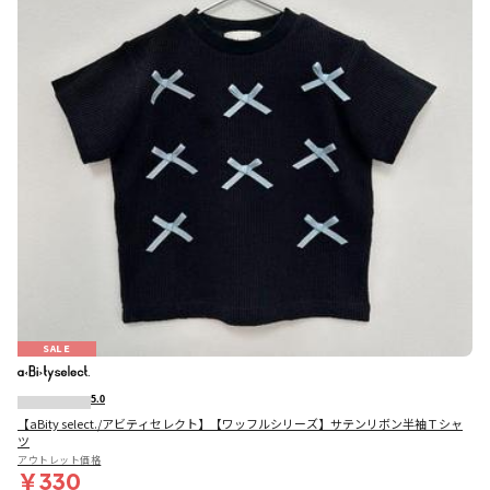
SALE
5.0
【aBity select./アビティセレクト】【ワッフルシリーズ】サテンリボン半袖Ｔシャ
ツ
アウトレット価格
￥330