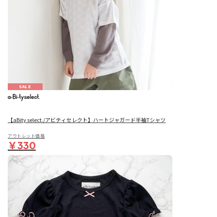
SALE
【aBity select./アビティセレクト】ハートジャガード半袖Tシャツ
アウトレット価格
￥330