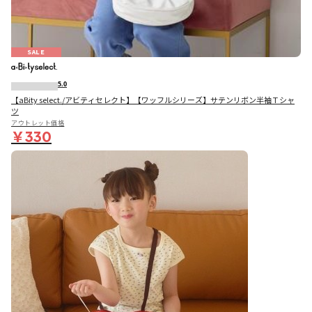
SALE
5.0
【aBity select./アビティセレクト】【ワッフルシリーズ】サテンリボン半袖Ｔシャ
ツ
アウトレット価格
￥330