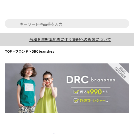
令和８年熊本地震に伴う集配への影響について
TOP
>
ブランド
>
DRC branshes