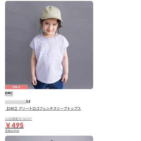
SALE
5.0
【DRC】アソートロゴフレンチスリーブトップス
WEB限定50％OFF
￥495
定価
￥990