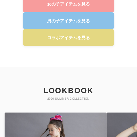
女の子アイテムを見る
男の子アイテムを見る
コラボアイテムを見る
LOOKBOOK
2026 SUMMER COLLECTION