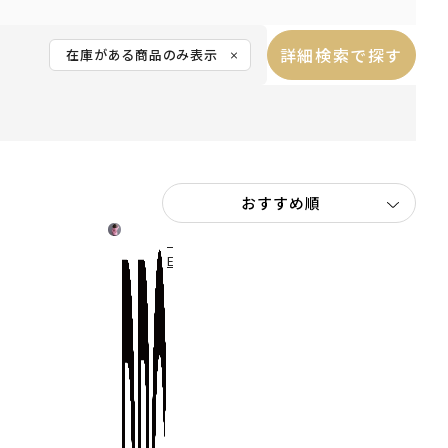
詳細検索で探す
在庫がある商品のみ表示
【W
E
B
限
定/
D
R
C】
ア
ソ
ー