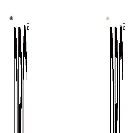
【W
【W
E
E
B
B
限
限
定/
定/
D
D
R
R
C】
C】
ア
ア
ソ
ソ
ー
ー
ト
ト
グ
グ
ラ
ラ
フ
フ
ィ
ィ
ッ
ッ
ク
ク
長
長