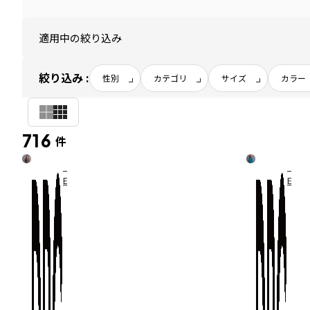
適用中の絞り込み
絞り込み :
性別
カテゴリ
サイズ
カラー
716
件
【W
【W
E
E
B
B
限
限
定/
定/
D
D
R
R
C】
C】
ア
ア
ソ
ソ
ー
ー