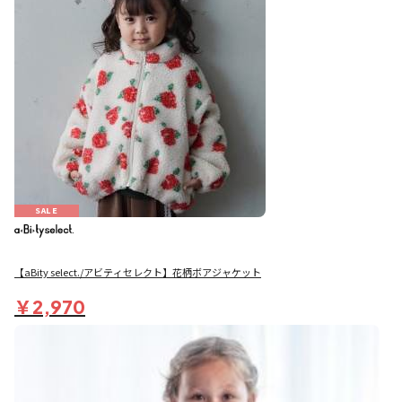
SALE
【aBity select./アビティセレクト】花柄ボアジャケット
￥2,970