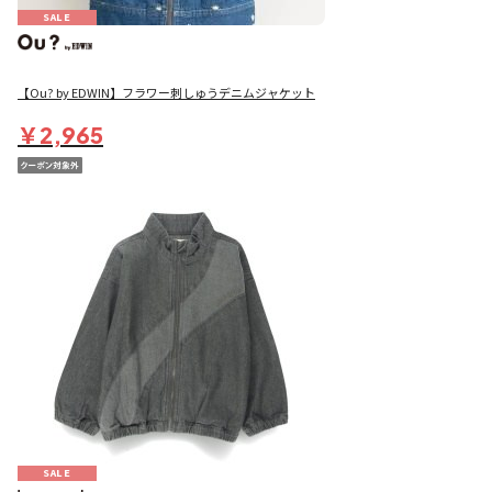
SALE
【Ou? by EDWIN】フラワー刺しゅうデニムジャケット
￥2,965
SALE