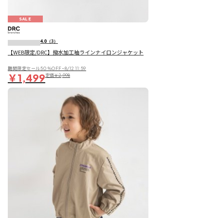
SALE
4.0
（3）
【WEB限定/DRC】撥水加工袖ラインナイロンジャケット
期間限定セール50％OFF~8/12 11:59
￥1,499
定価
￥2,998