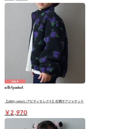
SALE
【aBity select./アビティセレクト】花柄ボアジャケット
￥2,970