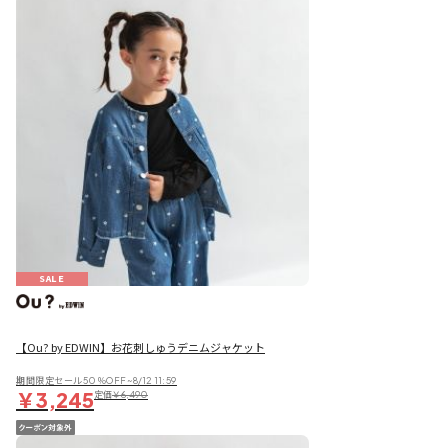
SALE
【Ou? by EDWIN】お花刺しゅうデニムジャケット
期間限定セール50％OFF~8/12 11:59
￥3,245
定価
￥6,490