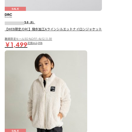
SALE
5.0
（8）
【WEB限定/DRC】撥水加工Aラインシルエットナイロンジャケット
期間限定セール50％OFF~8/12 11:59
￥1,499
定価
￥2,998
SALE