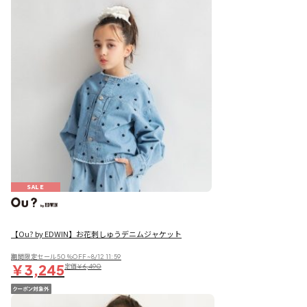
SALE
【Ou? by EDWIN】お花刺しゅうデニムジャケット
期間限定セール50％OFF~8/12 11:59
￥3,245
定価
￥6,490