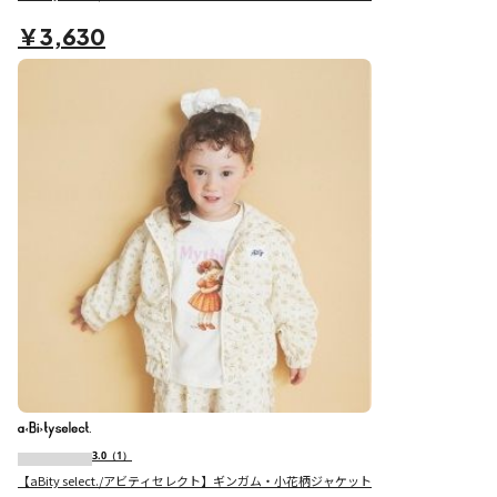
￥3,630
3.0
（1）
【aBity select./アビティセレクト】ギンガム・小花柄ジャケット