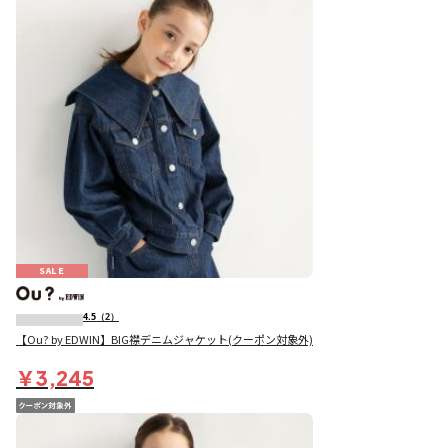
SALE
4.5
（2）
【Ou? by EDWIN】BIG襟デニムジャケット(クーポン対象外)
￥3,245