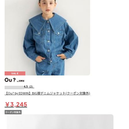
SALE
4.5
（2）
【Ou? by EDWIN】BIG襟デニムジャケット(クーポン対象外)
￥3,245