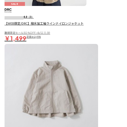
SALE
4.0
（3）
【WEB限定/DRC】撥水加工袖ラインナイロンジャケット
期間限定セール50％OFF~8/12 11:59
￥1,499
定価
￥2,998