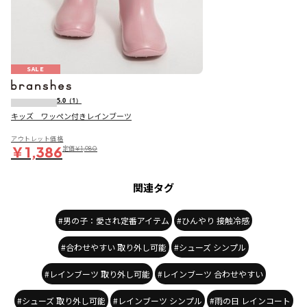
SALE
5.0
（1）
キッズ ワッペン付きレインブーツ
アウトレット価格
￥1,386
定価
￥1,980
関連タグ
#男の子：愛され定番アイテム
#ひんやり 接触冷感
#合わせやすい 取り外し可能
#シューズ シンプル
#レインブーツ 取り外し可能
#レインブーツ 合わせやすい
#シューズ 取り外し可能
#レインブーツ シンプル
#雨の日 レインコート