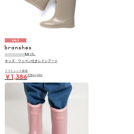
SALE
5.0
（1）
キッズ ワッペン付きレインブーツ
アウトレット価格
￥1,386
定価
￥1,980