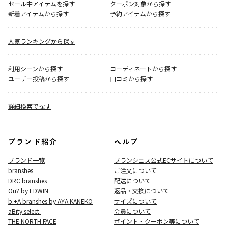
セール中アイテムを探す
クーポン対象から探す
新着アイテムから探す
予約アイテムから探す
人気ランキングから探す
利用シーンから探す
コーディネートから探す
ユーザー投稿から探す
口コミから探す
詳細検索で探す
ブランド紹介
ヘルプ
ブランド一覧
ブランシェス公式ECサイト
について
branshes
ご注文について
DRC branshes
配送について
Ou? by EDWIN
返品・交換について
b.+A branshes by AYA KANEKO
サイズについて
aBity select.
会員について
THE NORTH FACE
ポイント・クーポン等について