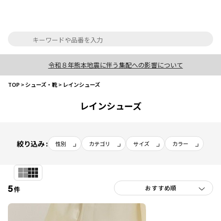
令和８年熊本地震に伴う集配への影響について
TOP
>
シューズ・靴
>
レインシューズ
レインシューズ
絞り込み :
性別
カテゴリ
サイズ
カラー
5
件