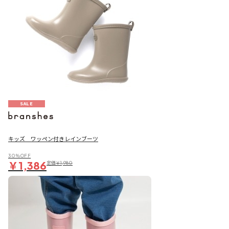
SALE
キッズ ワッペン付きレインブーツ
30％OFF
￥1,386
定価
￥1,980