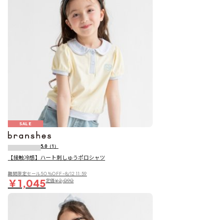
SALE
5.0
（1）
【接触冷感】ハート刺しゅうポロシャツ
期間限定セール50％OFF~8/12 11:59
￥1,045
定価
￥2,090