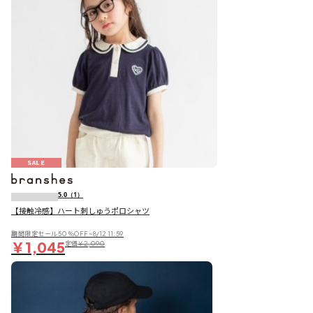
SALE
5.0
（1）
【接触冷感】ハート刺しゅうポロシャツ
期間限定セール50％OFF~8/12 11:59
￥1,045
定価
￥2,090