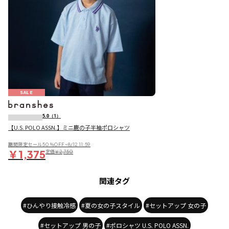
SALE
5.0
（1）
【U.S. POLO ASSN.】ミニ鹿の子半袖ポロシャツ
期間限定セール50％OFF~8/12 11:59
￥1,375
定価
￥2,750
関連タグ
#ひんやり接触冷感
#夏の女の子スタイル
#セットアップ 女の子
#セットアップ 男の子
#ポロシャツ U.S. POLO ASSN.