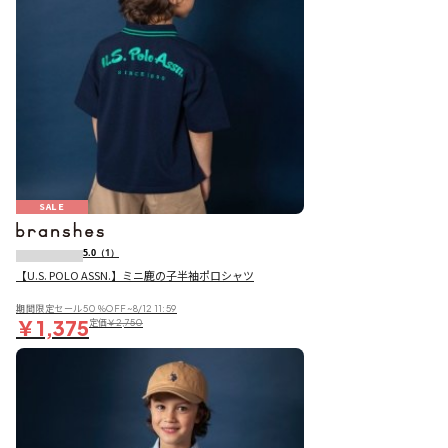
SALE
5.0
（1）
【U.S. POLO ASSN.】ミニ鹿の子半袖ポロシャツ
期間限定セール50％OFF~8/12 11:59
￥1,375
定価
￥2,750