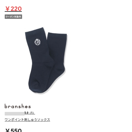
￥220
5.0
（1）
ワンポイント刺しゅうソックス
￥550