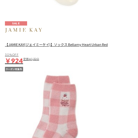
SALE
【JAMIE KAY(ジェイミーケイ)】ソックス Bellamy Heart Urban Red
30％OFF
￥924
定価
￥1,320