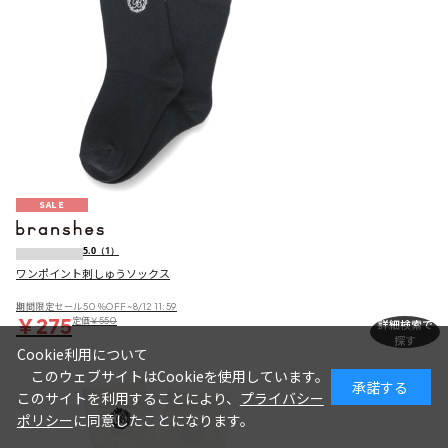
SALE
5.0
（1）
ワンポイント刺しゅうソックス
期間限定セール50％OFF~8/12 11:59
￥275
定価
￥550
詳細検索で
探す
Cookie利用について
このウェブサイトはCookieを使用しています。
承諾する
このサイトを利用することにより、
プライバシー
ポリシー
に同意したことになります。