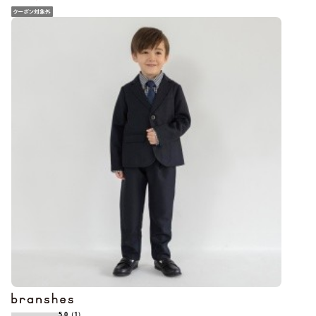
5.0
（1）