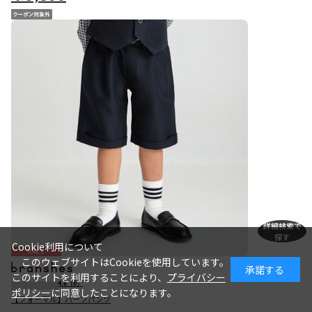
詳細検索で
探す
Cookie利用について
SALE
このウェブサイトはCookieを使用しています。
承諾する
このサイトを利用することにより、
プライバシー
4.8
（6）
ポリシー
に同意したことになります。
【フォーマル】ハーフパンツ