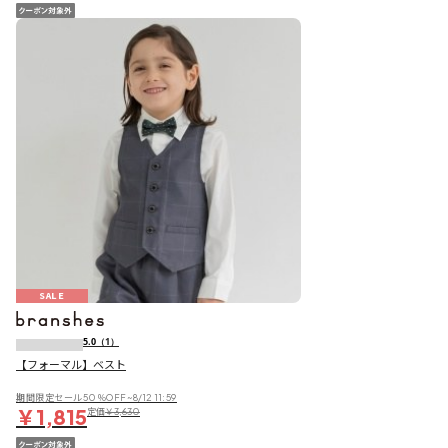
SALE
5.0
（1）
【フォーマル】ベスト
期間限定セール50％OFF~8/12 11:59
￥1,815
定価
￥3,630