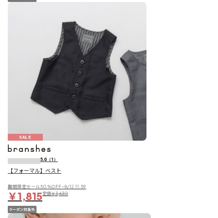
SALE
5.0
（1）
【フォーマル】ベスト
期間限定セール50％OFF~8/12 11:59
￥1,815
定価
￥3,630