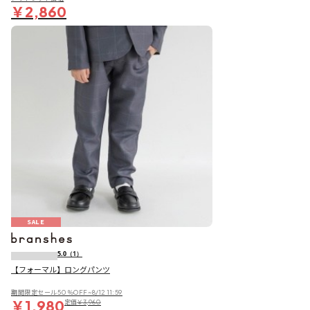
￥2,860
SALE
5.0
（1）
【フォーマル】ロングパンツ
期間限定セール50％OFF~8/12 11:59
￥1,980
定価
￥3,960