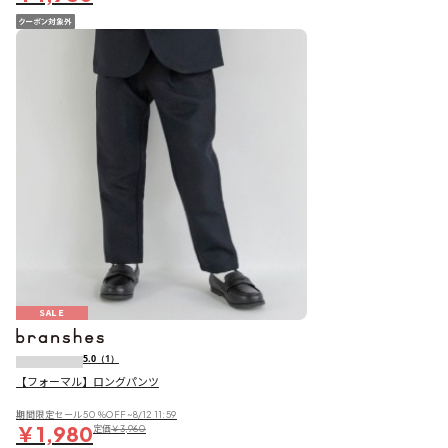
SALE
5.0
（1）
【フォーマル】ロングパンツ
期間限定セール50％OFF~8/12 11:59
￥1,980
定価
￥3,960