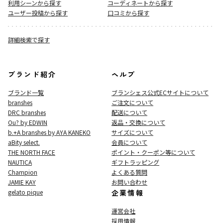
利用シーンから探す
コーディネートから探す
ユーザー投稿から探す
口コミから探す
詳細検索で探す
ブランド紹介
ヘルプ
ブランド一覧
ブランシェス公式ECサイト
について
branshes
ご注文について
DRC branshes
配送について
Ou? by EDWIN
返品・交換について
b.+A branshes by AYA KANEKO
サイズについて
aBity select.
会員について
THE NORTH FACE
ポイント・クーポン等について
NAUTICA
ギフトラッピング
Champion
よくある質問
JAMIE KAY
お問い合わせ
gelato pique
企業情報
運営会社
採用情報