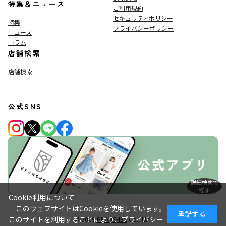
特集＆ニュース
ご利用規約
セキュリティポリシー
特集
プライバシーポリシー
ニュース
コラム
店舗検索
店舗検索
公式SNS
詳細検索で
探す
Cookie利用について
このウェブサイトはCookieを使用しています。
承諾する
このサイトを利用することにより、
プライバシー
© 2019
BRANSHES
Co., Ltd.