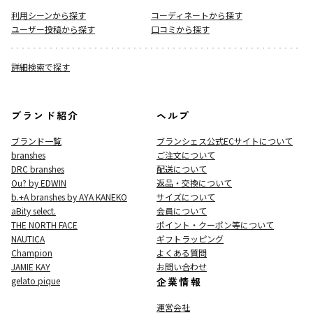
利用シーンから探す
コーディネートから探す
ユーザー投稿から探す
口コミから探す
詳細検索で探す
ブランド紹介
ヘルプ
ブランド一覧
ブランシェス公式ECサイト
について
branshes
ご注文について
DRC branshes
配送について
Ou? by EDWIN
返品・交換について
b.+A branshes by AYA KANEKO
サイズについて
aBity select.
会員について
THE NORTH FACE
ポイント・クーポン等について
NAUTICA
ギフトラッピング
Champion
よくある質問
JAMIE KAY
お問い合わせ
gelato pique
企業情報
運営会社