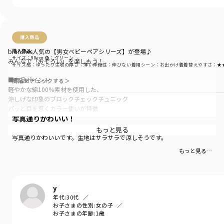
購入商品
branshes人気の【男女ベビーペアシリーズ】が登場♪
購入商品
サイズ：90cm
色：グリーン
みんなで「おそろい」を楽しもう！
サイズ感
：ゆったり
生地の厚さ
：薄い
伸縮性
：伸びない
着用シーン
：お出かけ着
着替えやすさ
：★
■商品ポイント
商品をチェックする＞
軽やかな綿100％素材を使用した、
涼しげな印象のブロックチェックチュニック
パッと目を惹くカラー使いが特徴
写真通りかわいい！
ギャザー入りのふんわりとした袖のシルエットが、
もっと見る
女の子らしい可愛さをプラスしてくれます
写真通りかわいいです。生地はサラサラで涼しそうです。
もっと見る…
動きやすいショートパンツとの組み合わせがおすすめ
ちょっとしたお出かけや旅行などにもぴったりです
y
【おそろいシリーズ商品一覧】
年代:
30代
ベビー男児：01-5239-317 【おそろい】ブロックチェック半袖カバーオー
お子さまの性別:
女の子
ル
お子さまの年齢:
1歳
ベビー女児：02-5239-041 【おそろい】ブロックチェックカバーオール