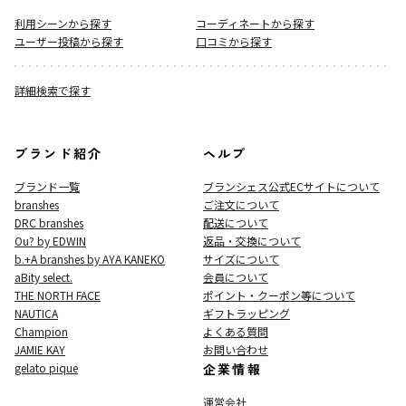
利用シーンから探す
コーディネートから探す
ユーザー投稿から探す
口コミから探す
詳細検索で探す
ブランド紹介
ヘルプ
ブランド一覧
ブランシェス公式ECサイト
について
branshes
ご注文について
DRC branshes
配送について
Ou? by EDWIN
返品・交換について
b.+A branshes by AYA KANEKO
サイズについて
aBity select.
会員について
THE NORTH FACE
ポイント・クーポン等について
NAUTICA
ギフトラッピング
Champion
よくある質問
JAMIE KAY
お問い合わせ
gelato pique
企業情報
運営会社