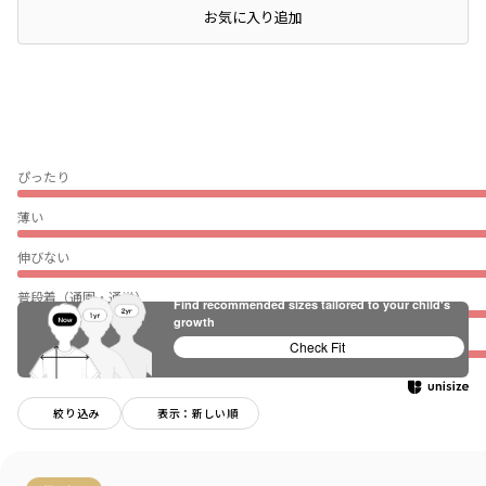
店頭在庫を確認する
お気に入り追加
ぴったり
薄い
伸びない
普段着（通園・通学）
Find recommended sizes tailored to your child's
growth
★
Check Fit
絞り込み
表示：新しい順