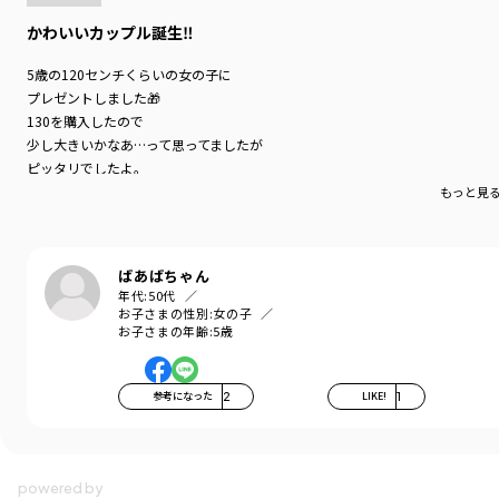
かわいいカップル誕生‼️
5歳の120センチくらいの女の子に
プレゼントしました🎁
130を購入したので
少し大きいかなあ…って思ってましたが
ピッタリでしたよ。
とっても可愛かったです♪
もっと見
ばあばちゃん
年代:
50代
お子さまの性別:
女の子
お子さまの年齢:
5歳
参考になった
2
LIKE!
1