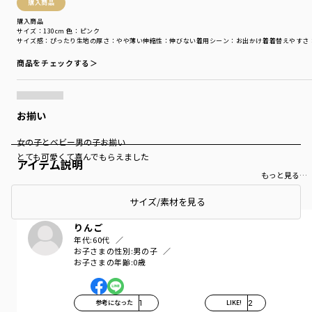
購入商品
購入商品
サイズ：130cm
色：ピンク
サイズ感
：ぴったり
生地の厚さ
：やや薄い
伸縮性
：伸びない
着用シーン
：お出かけ着
着替えやすさ
商品をチェックする＞
お揃い
女の子とベビー男の子お揃い
とても可愛くて喜んでもらえました
アイテム説明
もっと見る…
サイズ/素材を見る
りんご
年代:
60代
お子さまの性別:
男の子
お子さまの年齢:
0歳
参考になった
1
LIKE!
2