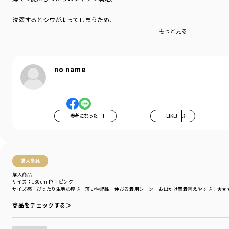
洗濯するとシワがよってしまうため、
アイロンがけが必要がマイナスポイント…
もっと見る…
no name
参考になった
1
LIKE!
3
購入商品
購入商品
サイズ：130cm
色：ピンク
サイズ感
：ぴったり
生地の厚さ
：薄い
伸縮性
：伸びる
着用シーン
：お出かけ着
着替えやすさ
：★★
商品をチェックする＞