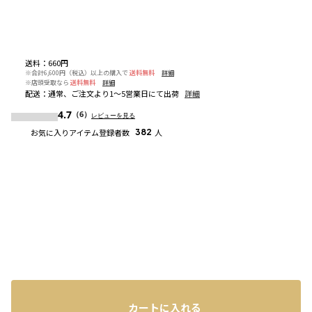
送料
：
660円
※合計6,600円（税込）以上の購入で
送料無料
詳細
※店頭受取なら
送料無料
詳細
配送
：
通常、ご注文より1～5営業日にて出荷
詳細
4.7
（6）
レビューを見る
お気に入りアイテム登録者数
382
人
カートに入れる