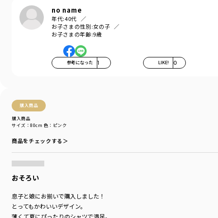
no name
年代:
40代
お子さまの性別:
女の子
お子さまの年齢:
9歳
参考になった
1
LIKE!
0
購入商品
購入商品
サイズ：80cm
色：ピンク
商品をチェックする＞
おそろい
息子と娘にお揃いで購入しました！
とってもかわいいデザイン。
薄くて夏にぴったりのシャツで満足。