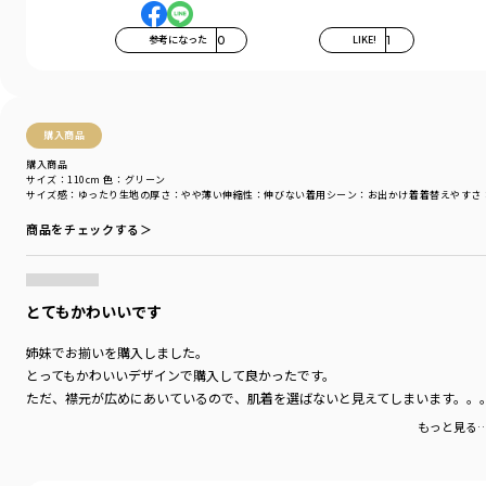
キッズ男児：11-5209-425 【おそろい】ブロックチェック半袖シャツ
キッズ女児：12-5214-189 【おそろい】ブロックチェックチュニック
参考になった
0
LIKE!
1
キッズ女児：12-5237-195 【おそろい】ブロックチェックワンピース
-----
透け感：ややあり
購入商品
伸縮性：なし
購入商品
サイズ：110cm
色：グリーン
サイズ感
：ゆったり
生地の厚さ
：やや薄い
伸縮性
：伸びない
着用シーン
：お出かけ着
着替えやすさ
着用イメージ/カラー：ピンク
モデル：身長108.0cm 体重18kg
商品をチェックする＞
サイズ：サイズ110
ブランド
／
branshes
とてもかわいいです
シーズン
／
アウトレット
カテゴリ
／
トップス
>
チュニック・キャミソール
姉妹でお揃いを購入しました。
カラー
／
ピンク
性別タイプ
／
GIRL
とってもかわいいデザインで購入して良かったです。
商品番号
／
12-5214-189
ただ、襟元が広めにあいているので、肌着を選ばないと見えてしまいます。。
もっと見る