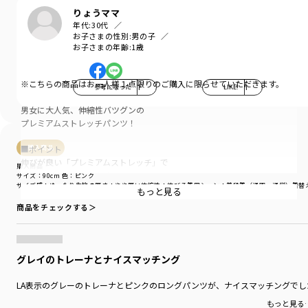
りょうママ
年代:
30代
お子さまの性別:
男の子
お子さまの年齢:
1歳
※こちらの商品はお一人様１点限りのご購入に限らせていただきます。
参考になった
1
LIKE!
1
男女に大人気、伸縮性バツグンの
プレミアムストレッチパンツ！
■ポイント
購入商品
伸びが良い「プレミアムストレッチ」で
購入商品
着脱しやすい、動きやすい！
サイズ：90cm
色：ピンク
サイズ感
：ゆったり
生地の厚さ
：やや厚い
伸縮性
：伸びる
着用シーン
：普段着（通園・通学）
着替
もっと見る
きれいなスキニーシルエットでスタイル良く、
商品をチェックする＞
「男女」や「ペア」で使って頂けます。
おしりを包みこむ形状で、しゃがんだときに
ずれにくい安心設計です。
グレイのトレーナとナイスマッチング
■素材
LA表示のグレーのトレーナとピンクのロングパンツが、ナイスマッチングでし
しなやかなで上品な印象のツイル素材を使用。
もっと見る