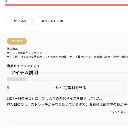
★
絞り込み
表示：新しい順
購入商品
購入商品
サイズ：90cm
色：ブラック
サイズ感
：ぴったり
生地の厚さ
：やや薄い
伸縮性
：伸びる
着用シーン
：普段着（通園・通学）
着替
商品をチェックする＞
アイテム説明
見た目からは想像できないくらいよく伸びる
サイズ/素材を見る
1歳7ヶ月の子どもに、少し大きめの90サイズを購入しました。
見た目に反し、ストレッチがかなり効いているので、お着替え練習中の我が子
もっと見る