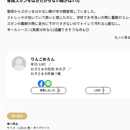
普段ズボンをはきたがらない娘がはいた
普段からズボンをはかない娘が冬の間愛用していました。
ストレッチが効いていて良いと感じたのと、学校でお手洗いの際に着脱がスム
ズボンの着脱の際に足元に下がりすぎないのでトイレで汚れる心配なし。
オールシーズン(真夏以外なら)活躍できそうな点も◎
もっと見
りんごめろん
年代:
30代
お子さまの性別:
女の子
お子さまの年齢:
7歳
参考になった
0
LIKE!
1
購入商品
購入商品
サイズ：110cm
色：オフホワイト