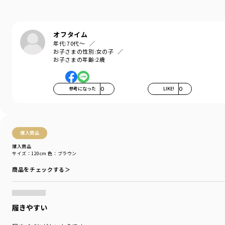
通園・通学からお出かけまで、様々なシーンに
マッチします。
オフタイム
-----
年代:
70代～
透け感：なし
お子さまの性別:
女の子
伸縮性：あり
お子さまの年齢:
2歳
ポケット：あり
ブランド
／
branshes
参考になった
0
LIKE!
0
シーズン
／
アウトレット
カテゴリ
／
ボトムス
>
ロングパンツ
カラー
／
ブラック
性別タイプ
／
BOY
購入商品
商品番号
／
11-2332-901
購入商品
サイズ：120cm
色：ブラウン
商品をチェックする＞
履きやすい