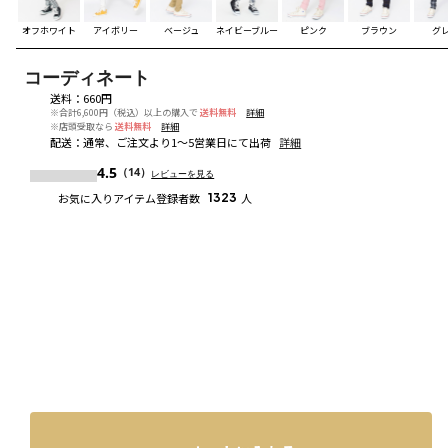
オフホワイト
アイボリー
ベージュ
ネイビーブルー
ピンク
ブラウン
グ
コーディネート
送料
：
660円
※合計6,600円（税込）以上の購入で
送料無料
詳細
※店頭受取なら
送料無料
詳細
配送
：
通常、ご注文より1～5営業日にて出荷
詳細
4.5
（14）
レビューを見る
お気に入りアイテム登録者数
1323
人