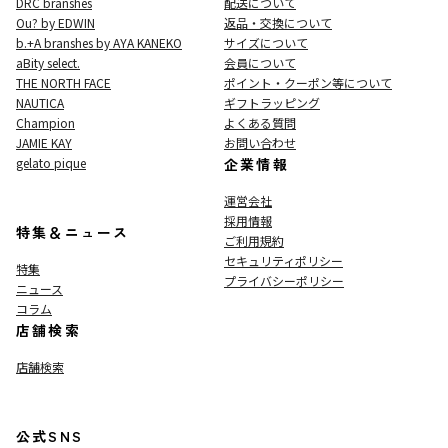
DRC branshes
配送について
Ou? by EDWIN
返品・交換について
b.+A branshes by AYA KANEKO
サイズについて
aBity select.
会員について
THE NORTH FACE
ポイント・クーポン等について
NAUTICA
ギフトラッピング
Champion
よくある質問
JAMIE KAY
お問い合わせ
gelato pique
企業情報
運営会社
採用情報
特集＆ニュース
ご利用規約
セキュリティポリシー
特集
プライバシーポリシー
ニュース
コラム
店舗検索
店舗検索
公式SNS