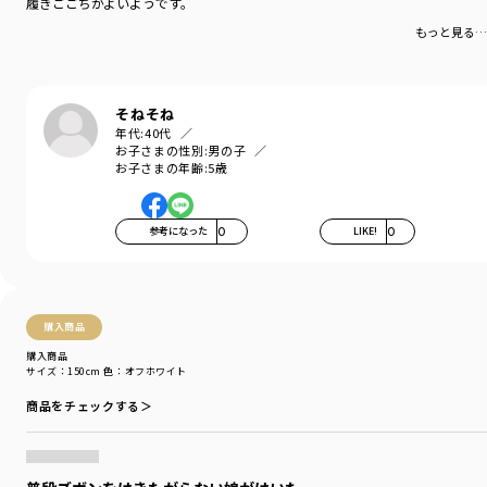
履きごごちがよいようです。
もっと見る…
そねそね
年代:
40代
お子さまの性別:
男の子
お子さまの年齢:
5歳
参考になった
0
LIKE!
0
購入商品
購入商品
サイズ：150cm
色：オフホワイト
商品をチェックする＞