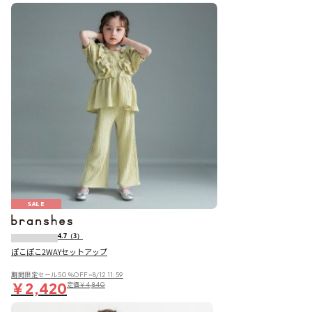
SALE
4.7
（3）
ぽこぽこ2WAYセットアップ
期間限定セール50％OFF~8/12 11:59
￥2,420
定価
￥4,840