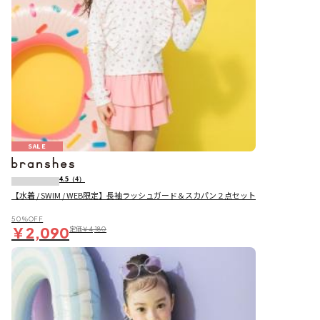
SALE
4.5
（4）
【水着 / SWIM / WEB限定】長袖ラッシュガード＆スカパン２点セット
50％OFF
￥2,090
定価
￥4,180