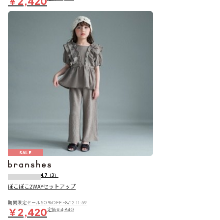
￥2,420
SALE
4.7
（3）
ぽこぽこ2WAYセットアップ
期間限定セール50％OFF~8/12 11:59
￥2,420
定価
￥4,840