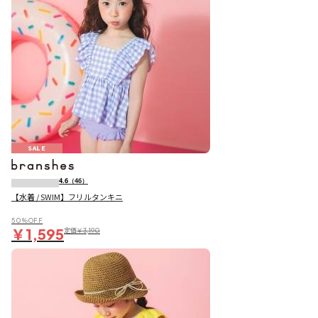
SALE
4.6
（46）
【水着 / SWIM】フリルタンキニ
50％OFF
￥1,595
定価
￥3,190