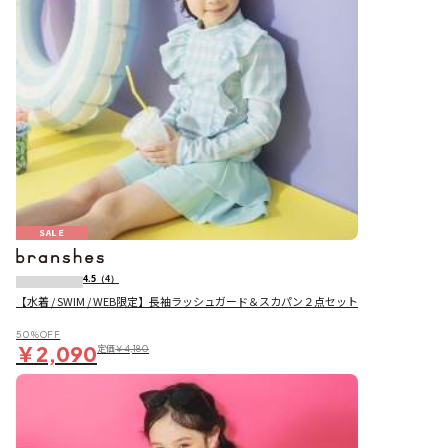
SALE
4.5
（4）
【水着 / SWIM / WEB限定】長袖ラッシュガード＆スカパン２点セット
50％OFF
￥2,090
定価
￥4,180