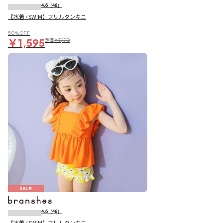
4.6
（46）
【水着 / SWIM】フリルタンキニ
50％OFF
￥1,595
定価
￥3,190
SALE
4.6
（46）
【水着 / SWIM】フリルタンキニ