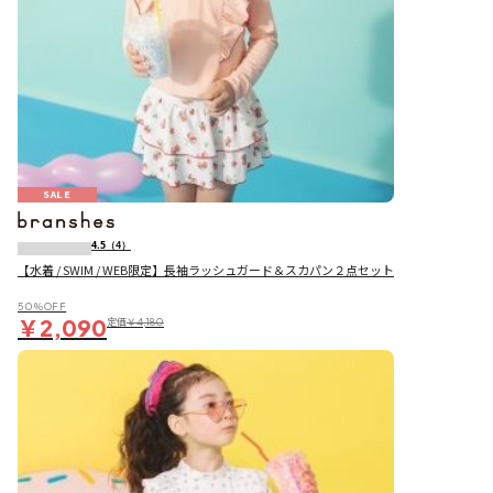
SALE
4.5
（4）
【水着 / SWIM / WEB限定】長袖ラッシュガード＆スカパン２点セット
50％OFF
￥2,090
定価
￥4,180