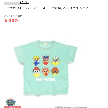
4.8
（5）
【PAW PATROL（パウ・パトロール）】吸水速乾/プリント半袖Tシャツ
アウトレット価格
￥330
SALE