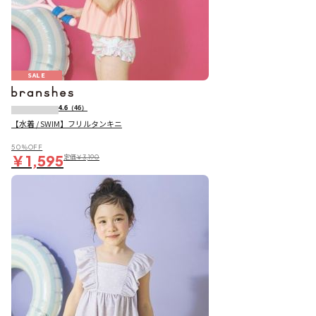
SALE
4.6
（46）
【水着 / SWIM】フリルタンキニ
50％OFF
￥1,595
定価
￥3,190