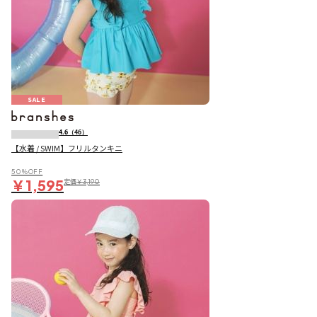
SALE
4.6
（46）
【水着 / SWIM】フリルタンキニ
50％OFF
￥1,595
定価
￥3,190