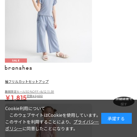
SALE
袖フリルカットセットアップ
期間限定セール50％OFF~8/12 11:59
￥1,815
定価
￥3,630
詳細検索で
探す
Cookie利用について
このウェブサイトはCookieを使用しています。
承諾する
このサイトを利用することにより、
プライバシー
ポリシー
に同意したことになります。