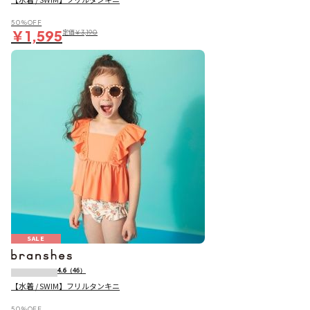
50％OFF
￥1,595
定価
￥3,190
SALE
4.6
（46）
【水着 / SWIM】フリルタンキニ
50％OFF