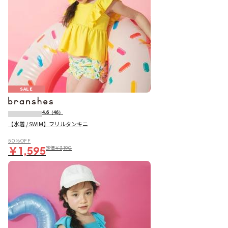
SALE
4.6
（46）
【水着 / SWIM】フリルタンキニ
50％OFF
￥1,595
定価
￥3,190