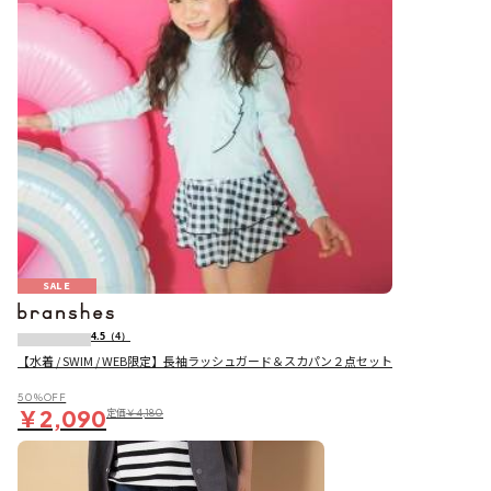
SALE
4.5
（4）
【水着 / SWIM / WEB限定】長袖ラッシュガード＆スカパン２点セット
50％OFF
￥2,090
定価
￥4,180