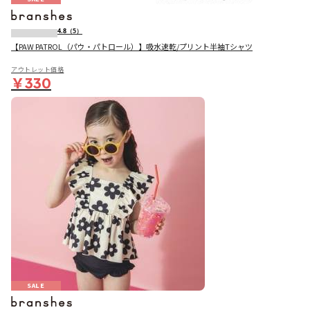
4.8
（5）
【PAW PATROL（パウ・パトロール）】吸水速乾/プリント半袖Tシャツ
アウトレット価格
￥330
SALE