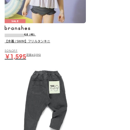
SALE
4.6
（46）
【水着 / SWIM】フリルタンキニ
50％OFF
￥1,595
定価
￥3,190