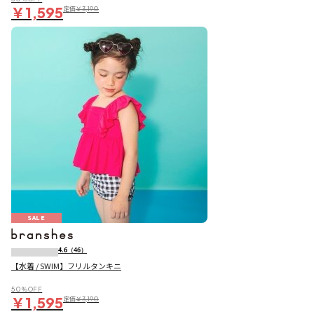
￥1,595
定価
￥3,190
SALE
4.6
（46）
【水着 / SWIM】フリルタンキニ
50％OFF
￥1,595
定価
￥3,190