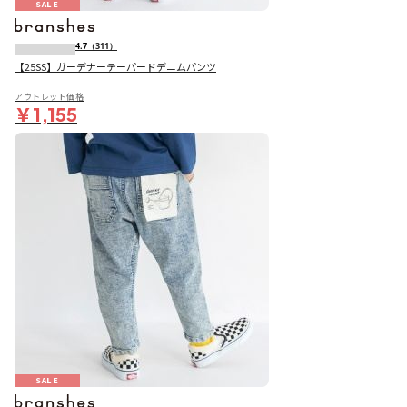
SALE
4.7
（311）
【25SS】ガーデナーテーパードデニムパンツ
アウトレット価格
￥1,155
SALE