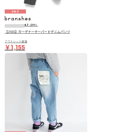
SALE
4.7
（311）
【25SS】ガーデナーテーパードデニムパンツ
アウトレット価格
￥1,155