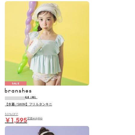
SALE
4.6
（46）
【水着 / SWIM】フリルタンキニ
50％OFF
￥1,595
定価
￥3,190