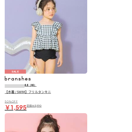
SALE
4.6
（46）
【水着 / SWIM】フリルタンキニ
50％OFF
￥1,595
定価
￥3,190