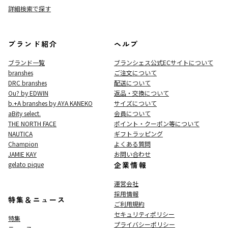
詳細検索で探す
ブランド紹介
ヘルプ
ブランド一覧
ブランシェス公式ECサイト
について
branshes
ご注文について
DRC branshes
配送について
Ou? by EDWIN
返品・交換について
b.+A branshes by AYA KANEKO
サイズについて
aBity select.
会員について
THE NORTH FACE
ポイント・クーポン等について
NAUTICA
ギフトラッピング
Champion
よくある質問
JAMIE KAY
お問い合わせ
gelato pique
企業情報
運営会社
採用情報
特集＆ニュース
ご利用規約
セキュリティポリシー
特集
プライバシーポリシー