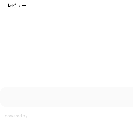
レビュー
ブランド
／
Champion
シーズン
／
アウトレット
カテゴリ
／
トップス
>
半袖Tシャツ・タンクトップ
カラー
／
ブラック
性別タイプ
／
BOY
商品番号
／
11-4506-001