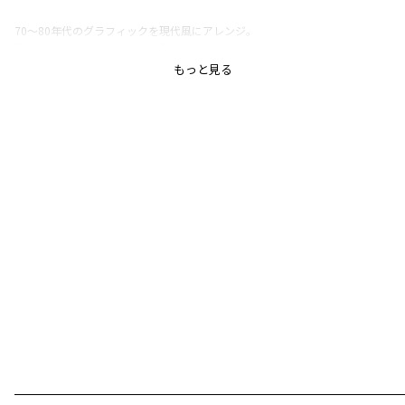
70～80年代のグラフィックを現代風にアレンジ。
染み込みプリントでユーズド感のあるプリントが
ビンテージ風のデザインに〇
もっと見る
チャンピオンのアイコンが袖口に♪
ブランシェスオリジナルのキャラクターを使用した
カレッジ風のグラフィックもポイントです。
セットアップでスタイリングできるボトムスも
ご用意しております。ボトムスの商品番号は
11-4541-002 別注【Champion チャンピオン】
スウェットハーフパンツをご覧ください。
■素材
本体部分：綿100%
-----
伸縮性：あり着用イメージ/カラー：アイボリー
モデル：身長107.0cm 体重15.5kg
サイズ：サイズ110