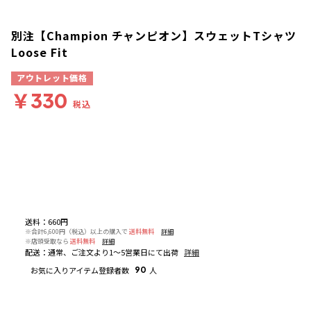
別注【Champion チャンピオン】スウェットTシャツ
Loose Fit
アウトレット価格
￥330
税込
送料
：
660円
※合計6,600円（税込）以上の購入で
送料無料
詳細
※店頭受取なら
送料無料
詳細
配送
：
通常、ご注文より1～5営業日にて出荷
詳細
お気に入りアイテム登録者数
90
人