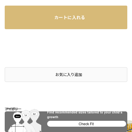
カートに入れる
お気に入り追加
アイボリー
アイボリー
アイボリー
Find recommended sizes tailored to your child's
※撮影場所の関係上、着用画像は実物と若干異なる場合があります。
growth
Check Fit