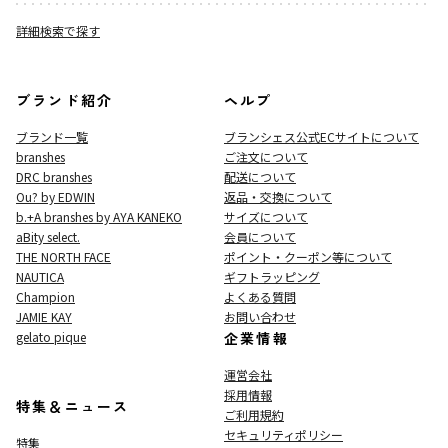
詳細検索で探す
ブランド紹介
ヘルプ
ブランド一覧
ブランシェス公式ECサイト
について
branshes
ご注文について
DRC branshes
配送について
Ou? by EDWIN
返品・交換について
b.+A branshes by AYA KANEKO
サイズについて
aBity select.
会員について
THE NORTH FACE
ポイント・クーポン等について
NAUTICA
ギフトラッピング
Champion
よくある質問
JAMIE KAY
お問い合わせ
gelato pique
企業情報
運営会社
採用情報
特集＆ニュース
ご利用規約
セキュリティポリシー
特集