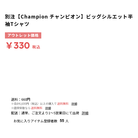
別注【Champion チャンピオン】ビッグシルエット半
袖Tシャツ
アウトレット価格
￥330
税込
送料
：
660円
※合計6,600円（税込）以上の購入で
送料無料
詳細
※店頭受取なら
送料無料
詳細
配送
：
通常、ご注文より1～5営業日にて出荷
詳細
お気に入りアイテム登録者数
55
人