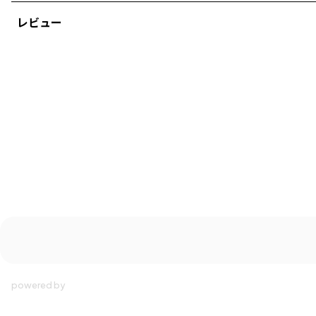
サイズ：サイズ110
レビュー
ブランド
／
Champion
シーズン
／
アウトレット
カテゴリ
／
トップス
>
半袖Tシャツ・タンクトップ
カラー
／
ホワイト
性別タイプ
／
BOY
商品番号
／
11-4506-003