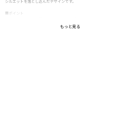
シルエットを落とし込んだデザインです。
■ポイント
ロゴが映えるカラー配色で、シンプルなデザイン
ながらも存在感のある一枚。
もっと見る
ラバープリントとフロッキープリントを使用し、
立体感のあるロゴになっています。
ブランシェスで人気の高いビッグシルエットの
半袖Tシャツのシルエットを使用しているので
男女問わず着用していただけます。
大きくカーブした裾と深く入ったスリットが
特徴的なデザインです。
■素材
本体部分：綿100％
-----
伸縮性：あり
着用イメージ/カラー：ネイビーブルー
モデル：身長109.0cm 体重18.0kg