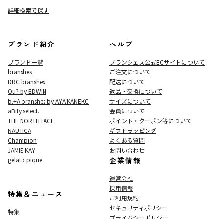
詳細検索で探す
ブランド紹介
ヘルプ
ブランド一覧
ブランシェス公式ECサイト
について
branshes
ご注文について
DRC branshes
配送について
Ou? by EDWIN
返品・交換について
b.+A branshes by AYA KANEKO
サイズについて
aBity select.
会員について
THE NORTH FACE
ポイント・クーポン等について
NAUTICA
ギフトラッピング
Champion
よくある質問
JAMIE KAY
お問い合わせ
gelato pique
企業情報
運営会社
採用情報
特集＆ニュース
ご利用規約
セキュリティポリシー
特集
プライバシーポリシー