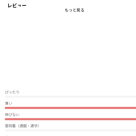
パッと目を惹くパープル・レッドの3色展開です。
レビュー
もっと見る
Championチャンピオンのスウェットトレーナーは、
「ザ キング オブ スウェットシャツ」と評されるほど、
世界中の多くのファンに愛されてきました。
秋冬シーズンを通して着回しやすい中肉のコットン100％
裏毛素材を使用したスウェットトレーナーです。
身幅、肩幅、アームホール、袖幅にゆとりを持たせた
リラックスフィット。
左胸にCロゴの刺繍がポイントのシンプルなデザイン。
シーンを選ばずに着用していただけます。
ぴったり
-----
透け感：なし
薄い
伸縮性：あり
伸びない
着用イメージ/カラー：キナリ
モデル：身長110.0cm 体重19kg
普段着（通園・通学）
サイズ：サイズ110