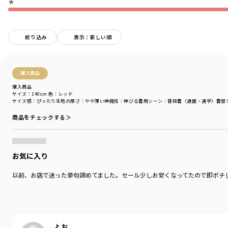
★
ブランド
／
Champion
シーズン
／
アウトレット
カテゴリ
／
トップス
>
トレーナー・パーカー
絞り込み
表示：新しい順
カラー
／
ホワイト
性別タイプ
／
BOY
商品番号
／
11-4604-001
購入商品
購入商品
サイズ：140cm
色：レッド
サイズ感
：ぴったり
生地の厚さ
：やや薄い
伸縮性
：伸びる
着用シーン
：普段着（通園・通学）
着替
商品をチェックする＞
お気に入り
以前、お店で迷った挙句諦めてました。セール少しお安くなってたので即ポチ
よお