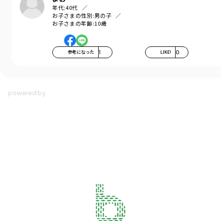
年代:
40代
お子さまの性別:
男の子
お子さまの年齢:
10歳
参考になった
1
LIKE!
0