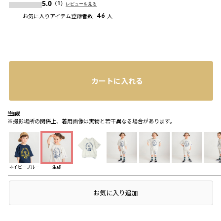
5.0
（1）
レビューを見る
お気に入りアイテム登録者数
46
人
カートに入れる
生成
生成
生成
※撮影場所の関係上、着用画像は実物と若干異なる場合があります。
ネイビーブルー
生成
コーディネート
店頭在庫を確認する
お気に入り追加