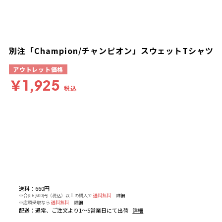
別注「Champion/チャンピオン」スウェットTシャツ
アウトレット価格
￥1,925
税込
送料
：
660円
※合計6,600円（税込）以上の購入で
送料無料
詳細
※店頭受取なら
送料無料
詳細
配送
：
通常、ご注文より1～5営業日にて出荷
詳細