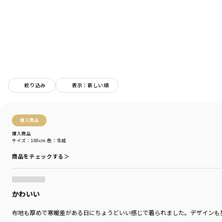
-----
伸縮性：あり
着用イメージ/カラー：キナリ
モデル：身長106.5cm 体重18kg
サイズ：サイズ110
ブランド
／
Champion
絞り込み
表示：新しい順
シーズン
／
アウトレット
カテゴリ
／
トップス
>
トレーナー・パーカー
カラー
／
ホワイト
性別タイプ
／
GIRL
購入商品
BOY
購入商品
商品番号
／
11-5506-001
サイズ：100cm
色：生成
商品をチェックする＞
かわいい
布地も厚めで寒暖差がある日にちょうどいい感じで着られました。デザインも