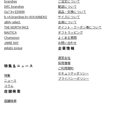
branshes
ご注文について
DRC branshes
配送について
Ou? by EDWIN
返品・交換について
b.+A branshes by AYA KANEKO
サイズについて
aBity select.
会員について
THE NORTH FACE
ポイント・クーポン等について
NAUTICA
ギフトラッピング
Champion
よくある質問
JAMIE KAY
お問い合わせ
gelato pique
企業情報
運営会社
採用情報
特集＆ニュース
ご利用規約
セキュリティポリシー
特集
プライバシーポリシー
ニュース
コラム
店舗検索
店舗検索