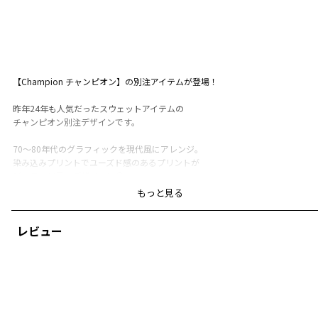
【Champion チャンピオン】の別注アイテムが登場！
昨年24年も人気だったスウェットアイテムの
チャンピオン別注デザインです。
70～80年代のグラフィックを現代風にアレンジ。
染み込みプリントでユーズド感のあるプリントが
ビンテージ風のデザインに〇
もっと見る
チャンピオンのアイコンが左袖に♪
レビュー
ブランシェスオリジナルのキャラクターを使用した
カレッジ風のグラフィックもポイントです。
セットアップでスタイリングできるボトムスも
ご用意しております。ボトムスの商品番号は
11-5541-002 別注【Champion チャンピオン】
スウェットハーフパンツをご覧ください。