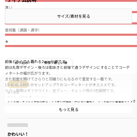
薄い
サイズ/素材を見る
伸びない
普段着（通園・通学）
★
前後どちらでも着れる2way仕様です。
絞り込み
表示：新しい順
前は丸首デザイン・後ろは釦あきと前後で違うデザインにすることでコーデ
ィネートの幅が広がります。
また釦面を開けてさらりと羽織りにもなるので重宝する一着です。
12-4541-060とのセットアップでのコーディネートがオススメです。
購入商品
カラー展開はオフホワイト、杢グレー、チェック柄の3色展開です。
購入商品
サイズ：110cm
色：ミックス
サイズ感
：ゆったり
生地の厚さ
：やや厚い
伸縮性
：伸びない
着用シーン
：お出かけ着
着替えやすさ
【男女兼用】
もっと見る
商品をチェックする＞
-----
透け感：なし
伸縮性：ややあり
かわいい！
着用イメージ/カラー：杢グレー