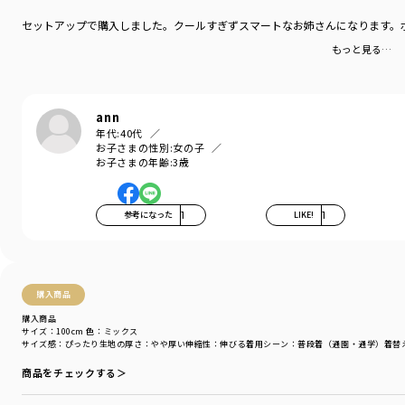
モデル：身長138.0cm 体重35.0kg
セットアップで購入しました。クールすぎずスマートなお姉さんになります。
サイズ：サイズ140M
もっと見る…
スタイリスト 金子綾 1979 年生まれ。
『VERY』や『Oggi』といったファッション誌をはじめ、YouTube、ブランド
のコラボレーション&ディレクション、など、活動の幅は多岐にわたる。
ann
プライベートでは2人の女の子のママであり、次女の出産を機に出版した『妊
年代:
40代
婦本。自分らしくいつもどおり』(光文社)など著書も多数。
お子さまの性別:
女の子
Instagramのフォロワー数は20 万人を超える。
お子さまの年齢:
3歳
・Instagram:@ayaaa0707
(https://www.instagram.com/ayaaa0707)
・YouTube＠aya_kaneko
参考になった
1
LIKE!
1
(https://www.youtube.com/@aya_kaneko)
ブランド
／
b.+A
シーズン
／
アウトレット
カテゴリ
／
トップス
>
半袖Tシャツ・タンクトップ
購入商品
カラー
／
グレー
購入商品
性別タイプ
／
GIRL
サイズ：100cm
色：ミックス
サイズ感
：ぴったり
生地の厚さ
：やや厚い
伸縮性
：伸びる
着用シーン
：普段着（通園・通学）
着替
BOY
商品番号
／
12-4506-059
商品をチェックする＞