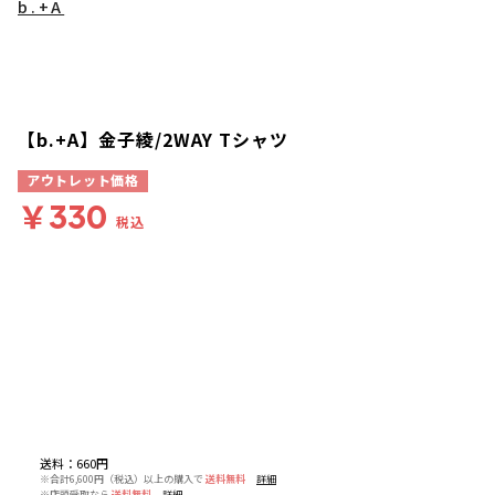
b.+A
【b.+A】金子綾/2WAY Tシャツ
アウトレット価格
￥330
税込
送料
：
660円
※合計6,600円（税込）以上の購入で
送料無料
詳細
※店頭受取なら
送料無料
詳細