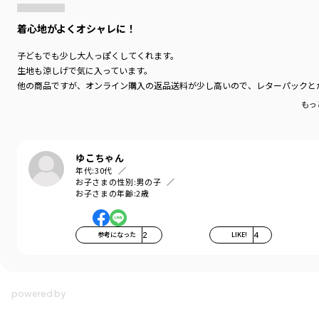
着心地がよくオシャレに！
子どもでも少し大人っぽくしてくれます。
生地も涼しげで気に入っています。
他の商品ですが、オンライン購入の返品送料が少し高いので、レターパックと
もっ
ゆこちゃん
年代:
30代
お子さまの性別:
男の子
お子さまの年齢:
2歳
参考になった
2
LIKE!
4