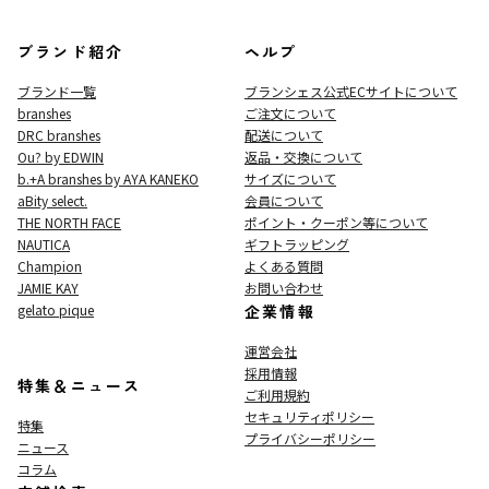
ブランド紹介
ヘルプ
ブランド一覧
ブランシェス公式ECサイト
について
branshes
ご注文について
DRC branshes
配送について
Ou? by EDWIN
返品・交換について
b.+A branshes by AYA KANEKO
サイズについて
aBity select.
会員について
THE NORTH FACE
ポイント・クーポン等について
NAUTICA
ギフトラッピング
Champion
よくある質問
JAMIE KAY
お問い合わせ
gelato pique
企業情報
運営会社
採用情報
特集＆ニュース
ご利用規約
セキュリティポリシー
特集
プライバシーポリシー
ニュース
コラム