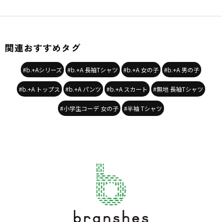
カラー
／
ブラック
性別タイプ
／
GIRL
商品番号
／
12-4604-112
関連おすすめタグ
#b.+Aシリーズ
#b.+A 長袖Tシャツ
#b.+A 女の子
#b.+A 男の子
#b.+A トップス
#b.+A パンツ
#b.+A スカート
#無地 長袖Tシャツ
#小学生コーデ 女の子
#半袖 Tシャツ