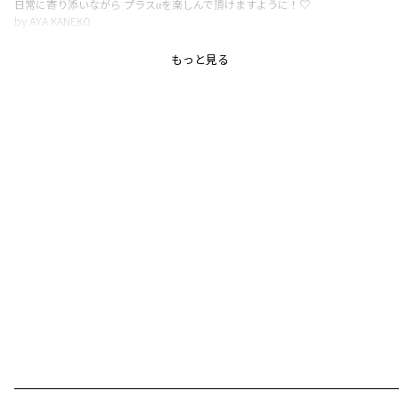
日常に寄り添いながら プラスαを楽しんで頂けますように！♡
by AYA KANEKO
もっと見る
もっちりとした弾力のあるダンボールニット生地を使用したジップアップト
レーナーです。
着心地が良く軽いのも嬉しいポイント。
カジュアルに見えるアイテムもダンボールニットを使用しているので品があ
り着映えします。
裾口は総ゴムになっておりスポーティーな印象になっております。
同じ素材の12-4642-113（テーパードパンツ）・12-4633-114（台形スカー
ト）とのセットアップで着用がおすすめです。
こちらの商品は素材の特性上一定の力が長時間加わるとシワになることがあ
ります。
お取り扱いにはご注意ください。
≪男女兼用≫
---------
透け感：なし
伸縮性：あり
ポケット：あり