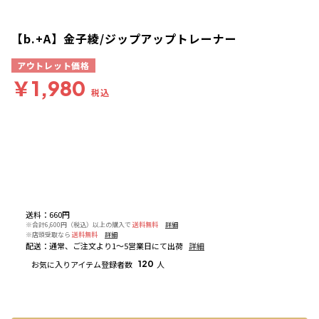
【b.+A】金子綾/ジップアップトレーナー
アウトレット価格
￥1,980
税込
送料
：
660円
※合計6,600円（税込）以上の購入で
送料無料
詳細
※店頭受取なら
送料無料
詳細
配送
：
通常、ご注文より1～5営業日にて出荷
詳細
お気に入りアイテム登録者数
120
人