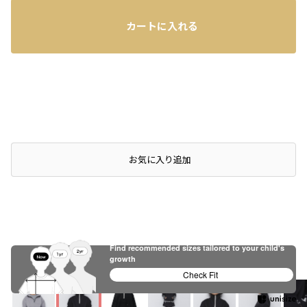
カートに入れる
店頭在庫を確認する
お気に入り追加
Find recommended sizes tailored to your child's
ブラック
ブラック
ブラック
growth
※撮影場所の関係上、着用画像は実物と若干異なる場合があります。
Check Fit