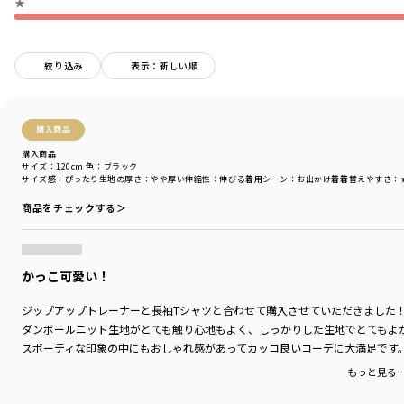
★
スタイリスト 金子綾
1979 年生まれ。
『VERY』や『Oggi』といったファッション誌をはじめ、YouTube、ブランド
絞り込み
表示：新しい順
のコラボレーション&ディレクション、など、活動の幅は多岐にわたる。
プライベートでは2人の女の子のママであり、次女の出産を機に出版した『妊
婦本。自分らしくいつもどおり』(光文社)など著書も多数。
Instagramのフォロワー数は20 万人を超える。
購入商品
・Instagram:@ayaaa0707
購入商品
(https://www.instagram.com/ayaaa0707)
サイズ：120cm
色：ブラック
・YouTube＠aya_kaneko
サイズ感
：ぴったり
生地の厚さ
：やや厚い
伸縮性
：伸びる
着用シーン
：お出かけ着
着替えやすさ
：
(https://www.youtube.com/@aya_kaneko)
商品をチェックする＞
着用イメージ/カラー：グレー
かっこ可愛い！
モデル：身長112.0cm 体重18kg
サイズ：サイズ110
ジップアップトレーナーと長袖Tシャツと合わせて購入させていただきました
ダンボールニット生地がとても触り心地もよく、しっかりした生地でとてもよ
ブランド
／
b.+A
スポーティな印象の中にもおしゃれ感があってカッコ良いコーデに大満足です
シーズン
／
アウトレット
カテゴリ
／
ボトムス
>
ロングパンツ
もっと見る
カラー
／
グレー
性別タイプ
／
GIRL