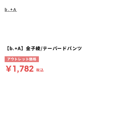
b.+A
【b.+A】金子綾/テーパードパンツ
アウトレット価格
￥1,782
税込