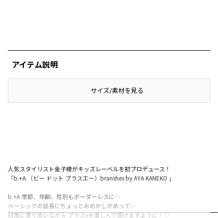
アイテム説明
サイズ/素材を見る
人気スタイリスト金子綾がキッズレーベルを初プロデュース！
「b.+A （ビー ドット プラスエー）branshes by AYA KANEKO 」
b.+A 季節、年齢、性別もボーダーレスに…
ベーシックの延長にちょっとおめかしがあって…
日常に寄り添いながら プラスαを楽しんで頂けますように！♡