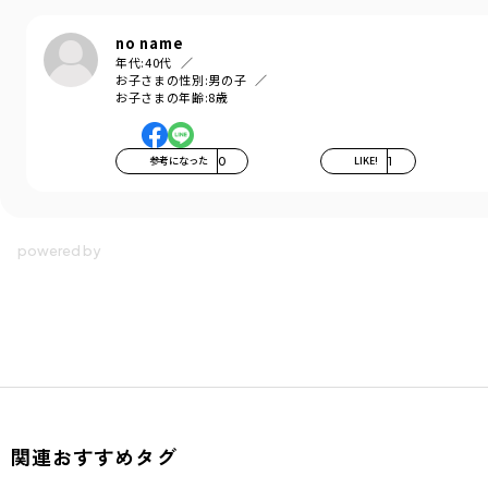
商品番号
／
12-4642-113
no name
年代:
40代
お子さまの性別:
男の子
お子さまの年齢:
8歳
参考になった
0
LIKE!
1
関連おすすめタグ