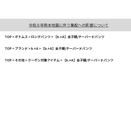
令和８年熊本地震に伴う集配への影響について
TOP
>
ボトムス
>
ロングパンツ
>
【b.+A】金子綾/テーパードパンツ
TOP
>
ブランド
>
b.+A
>
【b.+A】金子綾/テーパードパンツ
TOP
>
その他
>
クーポン対象アイテム
>
【b.+A】金子綾/テーパードパンツ