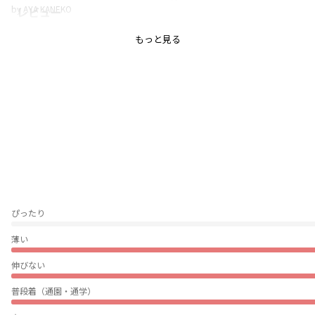
by AYA KANEKO
レビュー
もっと見る
もっちりとした弾力のあるダンボールニット生地を使用したテーパードパン
ツです。
着心地が良く軽いのも嬉しいポイント。
カジュアルに見えるアイテムもダンボールニットを使用しているので品があ
り着映えします。
前ポケット部分はファスナーでスポーティーな印象になっております。
ゆったりした腰回りにすっきりしたテーパードシルエットなので男女兼用で
お使いいただけます。
同じ素材の12-4604-112（ジップアップトレーナー）とのセットアップで着
用がおすすめです。
こちらの商品は素材の特性上一定の力が長時間加わるとシワになることがあ
ぴったり
ります。
お取り扱いにはご注意ください。
薄い
≪男女兼用≫---------
透け感：なし
伸びない
伸縮性：あり
ポケット：あり
普段着（通園・通学）