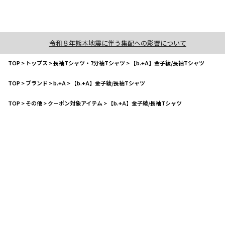
令和８年熊本地震に伴う集配への影響について
TOP
>
トップス
>
長袖Tシャツ・7分袖Tシャツ
>
【b.+A】金子綾/長袖Tシャツ
TOP
>
ブランド
>
b.+A
>
【b.+A】金子綾/長袖Tシャツ
TOP
>
その他
>
クーポン対象アイテム
>
【b.+A】金子綾/長袖Tシャツ