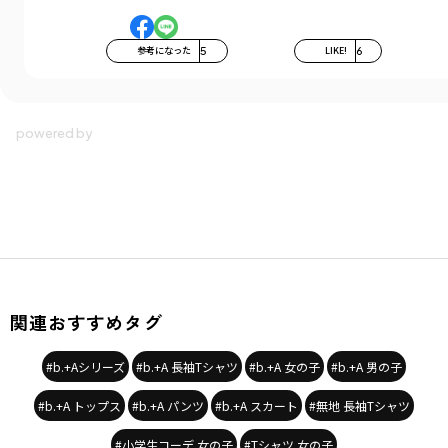
参考になった
5
LIKE!
6
関連おすすめタグ
#b.+Aシリーズ
#b.+A 長袖Tシャツ
#b.+A 女の子
#b.+A 男の子
#b.+A トップス
#b.+A パンツ
#b.+A スカート
#無地 長袖Tシャツ
#小学生コーデ 女の子
#Tシャツ 女の子