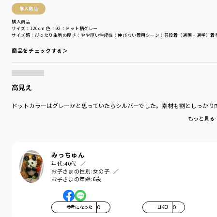
スタイリスト 金子綾
購入商品
1979 年生まれ。
『VERY』や『Oggi』といったファッション誌をはじめ、YouTube、ブランド
購入商品
サイズ：120cm
色：92：ドット柄グレー
のコラボレーション&ディレクション、など、活動の幅は多岐にわたる。
サイズ感
：ぴったり
生地の厚さ
：やや厚い
伸縮性
：伸びない
着用シーン
：普段着（通園・通学）
着
プライベートでは2人の女の子のママであり、次女の出産を機に出版した『妊
婦本。自分らしくいつもどおり』(光文社)など著書も多数。
商品をチェックする＞
Instagramのフォロワー数は20 万人を超える。
高見え
着用イメージ/カラー：86:チェック
ドットカラーはグレーかと思っていたらシルバーでした。素材も割としっかり
モデル：身長113.0cm 体重19kg
もっと見る
サイズ：サイズ110
ブランド
／
b.+A
シーズン
／
アウトレット
みっちゅん
カテゴリ
／
トップス
>
長袖Tシャツ・7分袖Tシャツ
年代:
40代
カラー
／
グレー
お子さまの性別:
女の子
お子さまの年齢:
6歳
性別タイプ
／
GIRL
商品番号
／
12-5505-151
参考になった
0
LIKE!
0