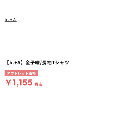
b.+A
【b.+A】金子綾/長袖Tシャツ
アウトレット価格
￥1,155
税込