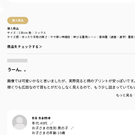
購入商品
購入商品
サイズ：150cm
色：ミックス
サイズ感
：ゆったり
生地の厚さ
：やや厚い
伸縮性
：伸びる
着用シーン
：普段着（通園・通学）
着替
商品をチェックする＞
うーん。。
画像では可愛いかなと思いましたが、実際見ると柄のプリントが安っぽいです
襟ぐりも広目なので首もとがだらしなく見えるので、もう少し詰まっていても
もっと見る
no name
年代:
40代
お子さまの性別:
男の子
お子さまの年齢:
10歳