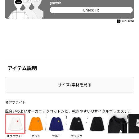
growth
Check Fit
アイテム説明
サイズ/素材を見る
オフホワイト
風合いのよいオーガニックコットンと、乾きやすいリサイクルポリエステル
を使用した、柔らかくしなやかな肌触りのニット生地の長袖Tシャツ。左胸に
THE NORTH FACEのスクエアロゴ入りです。UVケア（UPF15-30、紫外線カッ
ト率85％以上）機能付き。
オフホワイト
カラシ
ブルー
ブラック