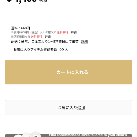
送料
：
660円
※合計6,600円（税込）以上の購入で
送料無料
詳細
※店頭受取なら
送料無料
詳細
配送
：
通常、ご注文より1～5営業日にて出荷
詳細
お気に入りアイテム登録者数
35
人
カートに入れる
お気に入り追加
Find recommended sizes tailored to your child's