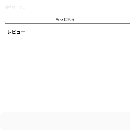
-----
透け感：なし
伸縮性：あり
もっと見る
ブランド
／
THE NORTH FACE
シーズン
／
アウトレット
レビュー
カテゴリ
／
トップス
>
長袖Tシャツ・7分袖Tシャツ
カラー
／
ホワイト
性別タイプ
／
GIRL
BOY
商品番号
／
15-2605-804