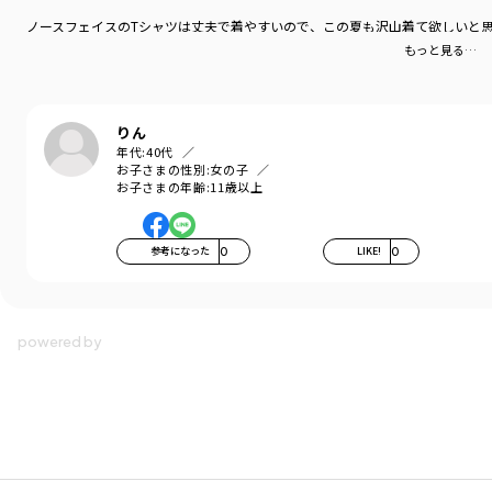
ノースフェイスのTシャツは丈夫で着やすいので、この夏も沢山着て欲しいと
もっと見る…
りん
年代:
40代
お子さまの性別:
女の子
お子さまの年齢:
11歳以上
参考になった
0
LIKE!
0