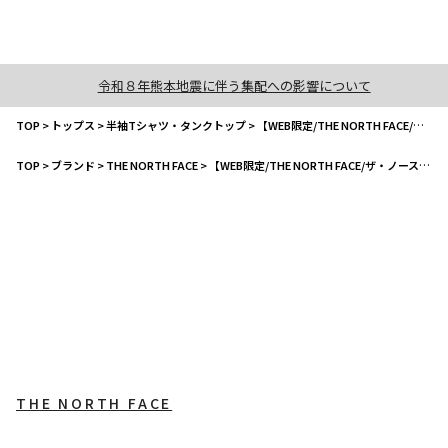
令和８年熊本地震に伴う集配への影響について
TOP
>
トップス
>
半袖Tシャツ・タンクトップ
>
【WEB限定/THE NORTH FACE/ザ・ノース・フェイス】ショートスリーブバンダナスクェアロゴティー/NTJ32546
TOP
>
ブランド
>
THE NORTH FACE
>
【WEB限定/THE NORTH FACE/ザ・ノース・フェイス】ショートスリーブバンダナスクェアロゴティー/NTJ32546
THE NORTH FACE