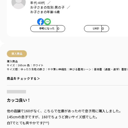
ホワイト→ホワイト
年代:
40代
ハイビスカス→ピンク
お子さまの性別:
男の子
お子さまの年齢:
6歳
アーバンネイビー→ネイビーブルー
ブラック→ブラック
参考になった
0
LIKE!
0
ブランド
／
THE NORTH FACE
シーズン
／
アウトレット
カテゴリ
／
トップス
>
半袖Tシャツ・タンクトップ
カラー
／
ホワイト
性別タイプ
／
BOY
購入商品
商品番号
／
15-5506-808
購入商品
サイズ：160cm
色：ホワイト
サイズ感
：ゆったり
生地の厚さ
：やや薄い
伸縮性
：伸びる
着用シーン
：普段着（通園・通学）
着替
商品をチェックする＞
カッコ良い！
他の店舗で160がなく、こちらで在庫があったので息子用に購入しました。
145cmの息子ですが、160でちょうど良いサイズ感でした。
白Tでとても爽やかです(^^)