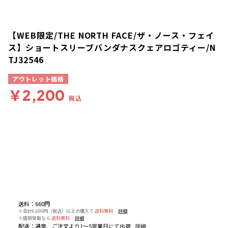
【WEB限定/THE NORTH FACE/ザ・ノース・フェイ
ス】ショートスリーブバンダナスクェアロゴティー/N
TJ32546
アウトレット価格
￥2,200
税込
送料
：
660円
※合計6,600円（税込）以上の購入で
送料無料
詳細
※店頭受取なら
送料無料
詳細
配送
：
通常、ご注文より1～5営業日にて出荷
詳細