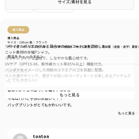
サイズ/素材を見る
絞り込み
表示：新しい順
購入商品
購入商品
サイズ：130cm
色：ブラック
リサイクルポリエステルと風合いのよいコットンを混紡した、
サイズ感
：ゆったり
生地の厚さ
：やや薄い
伸縮性
：伸びる
着用シーン
：普段着（通園・通学）
着替
ニット素材の半袖Tシャツ。
商品をチェックする＞
コットンライクな生地で、しなやかな着心地です。
UVケア（UPF15-30、紫外線カット率85％以上）機能付き。
バンダナをイメージした地紋のスクエアロゴを背面に配置。
大人共通デザインで、親子でお揃いのコーディネートが楽しめるアイテムで
とてもかわいい
す。
毎年こちらのデザインを購入してます。
サイズにより品番及び価格が異なります
もっと見る
今年はパパと子供のお揃いで！！
【120㎝】
バッグプリントがとてもかわいいです。
15-5506-807
【130㎝～160㎝】
もっと見る…
15-5506-808
【カラー表記】
tonton