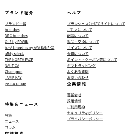
ブランド紹介
ヘルプ
ブランド一覧
ブランシェス公式ECサイト
について
branshes
ご注文について
DRC branshes
配送について
Ou? by EDWIN
返品・交換について
b.+A branshes by AYA KANEKO
サイズについて
aBity select.
会員について
THE NORTH FACE
ポイント・クーポン等について
NAUTICA
ギフトラッピング
Champion
よくある質問
JAMIE KAY
お問い合わせ
gelato pique
企業情報
運営会社
採用情報
特集＆ニュース
ご利用規約
セキュリティポリシー
特集
プライバシーポリシー
ニュース
コラム
店舗検索