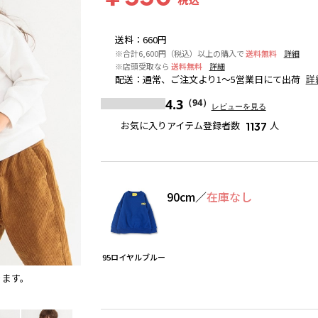
送料
：
660円
※合計6,600円（税込）以上の購入で
送料無料
詳細
※店頭受取なら
送料無料
詳細
配送
：
通常、ご注文より1～5営業日にて出荷
詳
4.3
（94）
レビューを見る
お気に入りアイテム登録者数
人
1137
90cm
／
在庫なし
95ロイヤルブルー
ります。
95ロイヤルブルー
※撮影場所の関係上、着用画像は実物