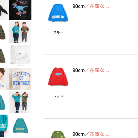
90cm
／
在庫なし
ブルー
90cm
／
在庫なし
レッド
90cm
／
在庫なし