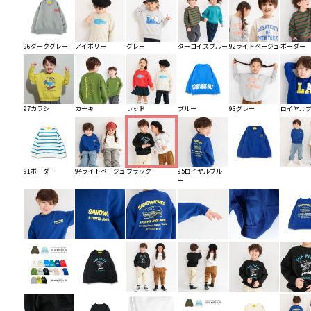
96ダークグレー
アイボリー
グレー
ターコイズブルー
92ライトベージュ
ボーダー
97カラシ
カーキ
レッド
ブルー
93グレー
ロイヤル
91ボーダー
94ライトベージュ
ブラック
95ロイヤルブル
ー