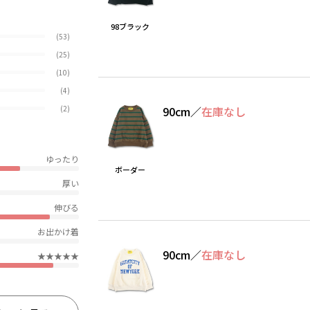
98ブラック
(53)
(25)
(10)
(4)
90cm
／
在庫なし
(2)
ゆったり
ボーダー
厚い
伸びる
お出かけ着
90cm
／
在庫なし
★★★★★