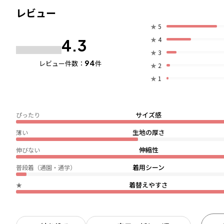
レビュー
★
5
★
4
4.3
★
3
94
レビュー件数：
件
★
2
★
1
サイズ感
ぴったり
生地の厚さ
薄い
伸縮性
伸びない
着用シーン
普段着（通園・通学）
着替えやすさ
★