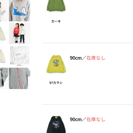
カーキ
90cm
／
在庫なし
97カラシ
90cm
／
在庫なし