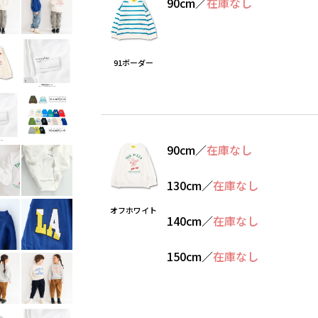
90cm
／
在庫なし
91ボーダー
90cm
／
在庫なし
130cm
／
在庫なし
オフホワイト
140cm
／
在庫なし
150cm
／
在庫なし