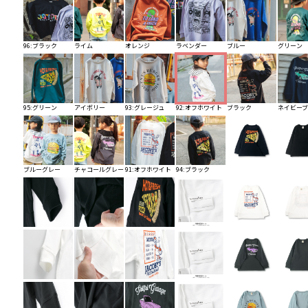
96:ブラック
ライム
オレンジ
ラベンダー
ブルー
グリーン
95:グリーン
アイボリー
93:グレージュ
92:オフホワイト
ブラック
ネイビー
ブルーグレー
チャコールグレー
91:オフホワイト
94:ブラック