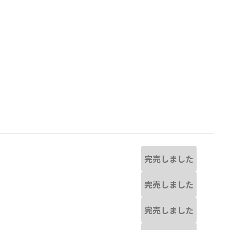
完売しました
完売しました
なる場合があります。
ネイビーブルー
※撮影場所の関係上、着用
完売しました