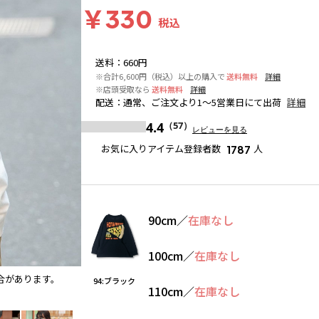
￥330
税込
送料
：
660円
※合計6,600円（税込）以上の購入で
送料無料
詳細
※店頭受取なら
送料無料
詳細
配送
：
通常、ご注文より1～5営業日にて出荷
詳細
4.4
（57）
レビューを見る
お気に入りアイテム登録者数
人
1787
90cm
／
在庫なし
100cm
／
在庫なし
合があります。
ブラック
※撮影場所の関係上、着用画像は実物と若干異
94:ブラック
110cm
／
在庫なし