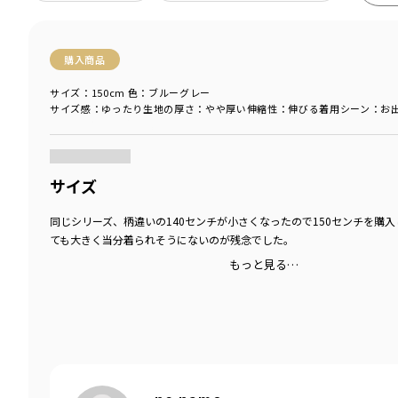
購入商品
サイズ：150cm
色：ブルーグレー
サイズ感
：ゆったり
生地の厚さ
：やや厚い
伸縮性
：伸びる
着用シーン
：お
商品をチェックする＞
サイズ
同じシリーズ、柄違いの140センチが小さくなったので150センチを購
ても大きく当分着られそうにないのが残念でした。
もっと見る…