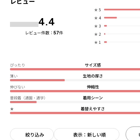
レビュー
★
5
★
4
4.4
★
3
57
レビュー件数：
件
★
2
★
1
サイズ感
ぴったり
生地の厚さ
薄い
伸縮性
伸びない
着用シーン
普段着（通園・通学）
着替えやすさ
★
絞り込み
表示：新しい順