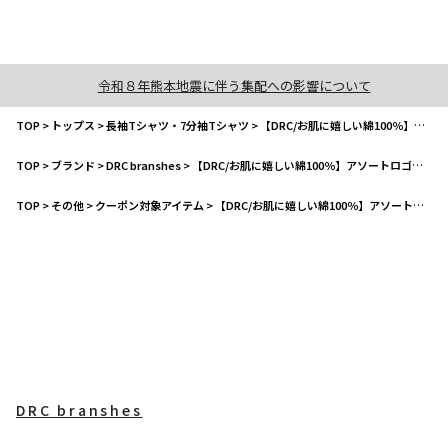
令和８年熊本地震に伴う集配への影響について
TOP
>
トップス
>
長袖Tシャツ・7分袖Tシャツ
>
【DRC/お肌に嬉しい綿100％】アソートロゴ長袖Tシャツ
TOP
>
ブランド
>
DRC branshes
>
【DRC/お肌に嬉しい綿100％】アソートロゴ長袖Tシャツ
TOP
>
その他
>
クーポン対象アイテム
>
【DRC/お肌に嬉しい綿100％】アソートロゴ長袖Tシャツ
DRC branshes