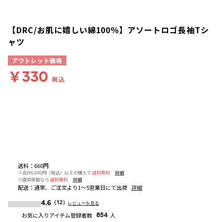
【DRC/お肌に嬉しい綿100％】アソートロゴ長袖Tシ
ャツ
アウトレット価格
￥330
税込
送料
：
660円
※合計6,600円（税込）以上の購入で
送料無料
詳細
※店頭受取なら
送料無料
詳細
配送
：
通常、ご注文より1～5営業日にて出荷
詳細
4.6
（12）
レビューを見る
お気に入りアイテム登録者数
854
人