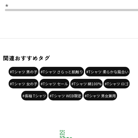
性別タイプ
／
GIRL
★
BOY
商品番号
／
16-4105-004
関連おすすめタグ
#Tシャツ 男の子
#Tシャツ さらっと肌触り
#Tシャツ 柔らかな風合い
#Tシャツ 女の子
#Tシャツ セール
#Tシャツ 綿100%
#Tシャツ ロゴ
#長袖 Tシャツ
#Tシャツ WEB限定
#Tシャツ 男女兼用