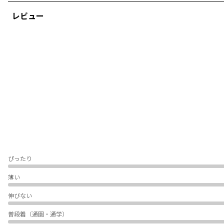
91オフホワイト/ややあり
レビュー
92オフホワイト/ややあり
95オフホワイト/ややあり
その他カラー/なし
＃drc
＃通園コーデ＃通学コーデ＃小学生コーデ
＃プチプラ＃プチプラ子供服＃子供服通販
＃お揃い＃お揃いコーデ
＃ペア＃ペアコーデ
＃リンク＃リンクコーデ
＃ユニセックス
着用イメージ/カラー：イエロー
モデル：身長94cm 体重14kg
ぴったり
サイズ：サイズ110
薄い
ブランド
／
DRC branshes
伸びない
シーズン
／
アウトレット
カテゴリ
／
トップス
>
長袖Tシャツ・7分袖Tシャツ
普段着（通園・通学）
カラー
／
イエロー