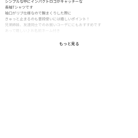
シンプルな中にインパクトロゴがキャッチーな
長袖Tシャツです
袖口がリブ仕様なので腕まくりした際に
きゅっと止まるのも普段使いには嬉しいポイント！
兄弟姉妹、友達同士でのお揃いコーデににもおすすめです
あって嬉しい♪お名前ネーム付き
■素材■
もっと見る
吸水性が高く通気性が良い綿100％天竺生地
肌触りが良くお子様のお肌にも安心です
■DRCbranshesとは？■
Daily…毎日
Relax…力を抜いて、くつろぐ
Comfortable…気持ちの良い、快適な
着心地の良い服を、手に取りやすい価格で。
『毎日着て欲しい』
そんな思いを込めてブランシェスから
デイリーウェアをご提案する新レーベルです"
-----
伸縮性：あり
透け感：オフホワイト/ややあり