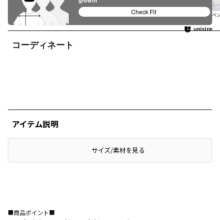
growth
Check Fit
ブラウン
イエロー
95:オフホワイ
ピンク
94:ライトグリ
ライトグリー
ラベ
ト
ーン
ン
コーディネート
アイテム説明
サイズ/素材を見る
■商品ポイント■