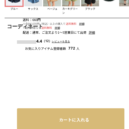
ブルー
サックス
ベージュ
カーキグリー
ブラック
ン
送料
：
660円
※合計6,600円（税込）以上の購入で
送料無料
詳細
コーディネート
※店頭受取なら
送料無料
詳細
配送
：
通常、ご注文より1～5営業日にて出荷
詳細
4.4
（12）
レビューを見る
お気に入りアイテム登録者数
772
人
カートに入れる