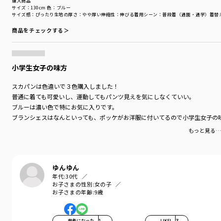
購入商品
サイズ：130cm
色：ブルー
サイズ感
：ぴったり
生地の厚さ
：やや厚い
伸縮性
：伸びる
着用シーン
：普段着（通園・通学）
着替
商品をチェックする＞
小学生女子の味方
スカパンは色違いで３色購入しました！
普通に着ても可愛いし、運動してもパンツ見えを気にしなくていい。
ブルーは濃い色で特にお気に入りです。
ブランシェスはなんといっても、ポッケがお洋服に付いてるので小学生女子の
もっと見る…
ゆんゆん
年代:
30代
お子さまの性別:
女の子
お子さまの年齢:
9歳
参考になった
1
LIKE!
3