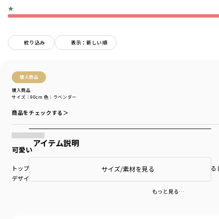
★
絞り込み
表示：新しい順
購入商品
購入商品
サイズ：90cm
色：ラベンダー
商品をチェックする＞
アイテム説明
可愛い
トップスと合わせやすい色目です。生地もやわらかく縫製もしっかりしている
サイズ/素材を見る
デザインもシンプルだけど、キュートで着せるのが楽しみです。
もっと見る…