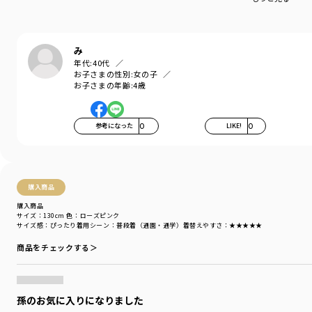
『毎日着て欲しい』
そんな思いを込めてブランシェスから
デイリーウェアをご提案する新レーベルです
み
-----
年代:
40代
伸縮性：あり
お子さまの性別:
女の子
透け感：なし
お子さまの年齢:
4歳
ポケット：あり
＃drc
参考になった
0
LIKE!
0
＃通園コーデ＃通学コーデ＃小学生コーデ
＃プチプラ＃プチプラ子供服＃子供服通販
＃お揃い＃お揃いコーデ
＃ペア＃ペアコーデ
＃リンク＃リンクコーデ
購入商品
＃ユニセックス
購入商品
サイズ：130cm
色：ローズピンク
着用イメージ/カラー：ブラック
サイズ感
：ぴったり
着用シーン
：普段着（通園・通学）
着替えやすさ
：★★★★★
モデル：身長116.0cm 体重20.8kg
商品をチェックする＞
サイズ：サイズ130
ブランド
／
DRC branshes
シーズン
／
アウトレット
孫のお気に入りになりました
カテゴリ
／
ボトムス
>
ショートパンツ・ハーフパンツ