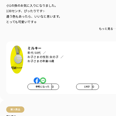
カラー
／
ブルー
小1の孫のお気に入りになりました。
性別タイプ
／
GIRL
130センチ、ぴったりです✨
商品番号
／
16-4241-041
違う色もあったら、いいなと思います。
とっても可愛いです☺
もっと見る…
ミルキー
年代:
50代
お子さまの性別:
女の子
お子さまの年齢:
6歳
参考になった
0
LIKE!
0
購入商品