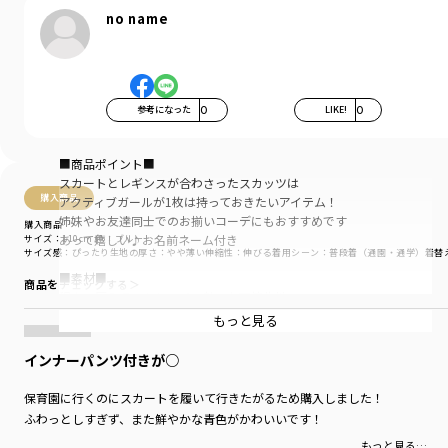
no name
参考になった
0
LIKE!
0
■商品ポイント■
スカートとレギンスが合わさったスカッツは
購入商品
アクティブガールが1枚は持っておきたいアイテム！
姉妹やお友達同士でのお揃いコーデにもおすすめです
購入商品
あって嬉しい♪お名前ネーム付き
サイズ：110cm
色：ブルー
サイズ感
：ぴったり
生地の厚さ
：やや薄い
伸縮性
：伸びる
着用シーン
：普段着（通園・通学）
着替
■素材■
商品をチェックする＞
程よい厚みでストレッチの効いた天竺生地
季節を問わずオールシーズンお使いいただけます
もっと見る
■DRCbranshesとは？■
インナーパンツ付きが○
Daily…毎日
Relax…力を抜いて、くつろぐ
保育園に行くのにスカートを履いて行きたがるため購入しました！
Comfortable…気持ちの良い、快適な
ふわっとしすぎず、また鮮やかな青色がかわいいです！
着心地の良い服を、手に取りやすい価格で
もっと見る…