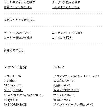
セール中アイテムを探す
クーポン対象から探す
新着アイテムから探す
予約アイテムから探す
人気ランキングから探す
利用シーンから探す
コーディネートから探す
ユーザー投稿から探す
口コミから探す
詳細検索で探す
ブランド紹介
ヘルプ
ブランド一覧
ブランシェス公式ECサイト
について
branshes
ご注文について
DRC branshes
配送について
Ou? by EDWIN
返品・交換について
b.+A branshes by AYA KANEKO
サイズについて
aBity select.
会員について
THE NORTH FACE
ポイント・クーポン等について