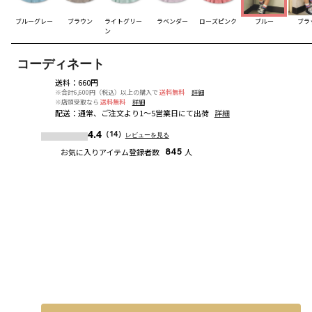
ブルーグレー
ブラウン
ライトグリー
ラベンダー
ローズピンク
ブルー
ブラ
ン
コーディネート
送料
：
660円
※合計6,600円（税込）以上の購入で
送料無料
詳細
※店頭受取なら
送料無料
詳細
配送
：
通常、ご注文より1～5営業日にて出荷
詳細
4.4
（14）
レビューを見る
お気に入りアイテム登録者数
845
人