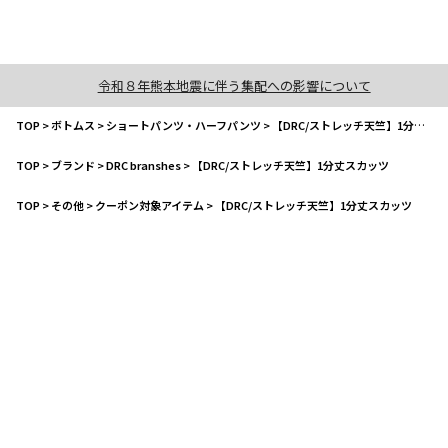
令和８年熊本地震に伴う集配への影響について
TOP
>
ボトムス
>
ショートパンツ・ハーフパンツ
>
【DRC/ストレッチ天竺】1分丈スカッツ
TOP
>
ブランド
>
DRC branshes
>
【DRC/ストレッチ天竺】1分丈スカッツ
TOP
>
その他
>
クーポン対象アイテム
>
【DRC/ストレッチ天竺】1分丈スカッツ