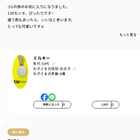
カラー
／
ブラック
小1の孫のお気に入りになりました。
性別タイプ
／
GIRL
130センチ、ぴったりです✨
商品番号
／
16-4241-041
違う色もあったら、いいなと思います。
とっても可愛いです☺
もっと見る…
ミルキー
年代:
50代
お子さまの性別:
女の子
お子さまの年齢:
6歳
参考になった
0
LIKE!
0
購入商品