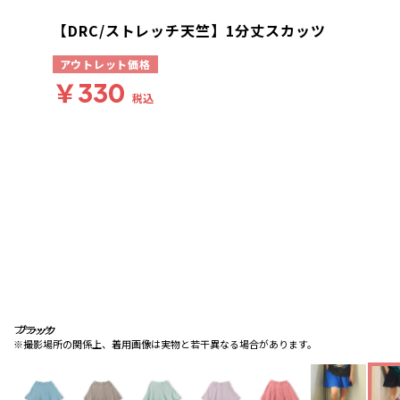
【DRC/ストレッチ天竺】1分丈スカッツ
アウトレット価格
￥330
税込
ブラック
ブラック
ブラック
※撮影場所の関係上、着用画像は実物と若干異なる場合があります。