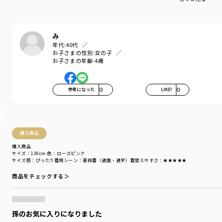
『毎日着て欲しい』
そんな思いを込めてブランシェスから
デイリーウェアをご提案する新レーベルです
み
-----
年代:
40代
伸縮性：あり
お子さまの性別:
女の子
透け感：なし
お子さまの年齢:
4歳
ポケット：あり
＃drc
参考になった
0
LIKE!
0
＃通園コーデ＃通学コーデ＃小学生コーデ
＃プチプラ＃プチプラ子供服＃子供服通販
＃お揃い＃お揃いコーデ
＃ペア＃ペアコーデ
＃リンク＃リンクコーデ
購入商品
＃ユニセックス
購入商品
サイズ：130cm
色：ローズピンク
着用イメージ/カラー：ブラック
サイズ感
：ぴったり
着用シーン
：普段着（通園・通学）
着替えやすさ
：★★★★★
モデル：身長116.0cm 体重20.8kg
商品をチェックする＞
サイズ：サイズ130
ブランド
／
DRC branshes
シーズン
／
アウトレット
孫のお気に入りになりました
カテゴリ
／
ボトムス
>
ショートパンツ・ハーフパンツ