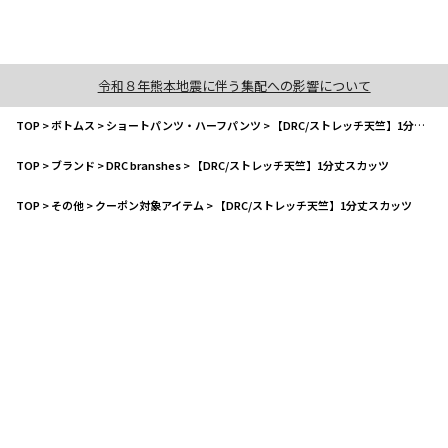
令和８年熊本地震に伴う集配への影響について
TOP
>
ボトムス
>
ショートパンツ・ハーフパンツ
>
【DRC/ストレッチ天竺】1分丈スカッツ
TOP
>
ブランド
>
DRC branshes
>
【DRC/ストレッチ天竺】1分丈スカッツ
TOP
>
その他
>
クーポン対象アイテム
>
【DRC/ストレッチ天竺】1分丈スカッツ