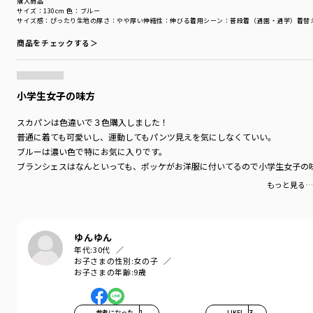
購入商品
サイズ：130cm
色：ブルー
サイズ感
：ぴったり
生地の厚さ
：やや厚い
伸縮性
：伸びる
着用シーン
：普段着（通園・通学）
着替
商品をチェックする＞
小学生女子の味方
スカパンは色違いで３色購入しました！
普通に着ても可愛いし、運動してもパンツ見えを気にしなくていい。
ブルーは濃い色で特にお気に入りです。
ブランシェスはなんといっても、ポッケがお洋服に付いてるので小学生女子の
もっと見る…
ゆんゆん
年代:
30代
お子さまの性別:
女の子
お子さまの年齢:
9歳
参考になった
1
LIKE!
3