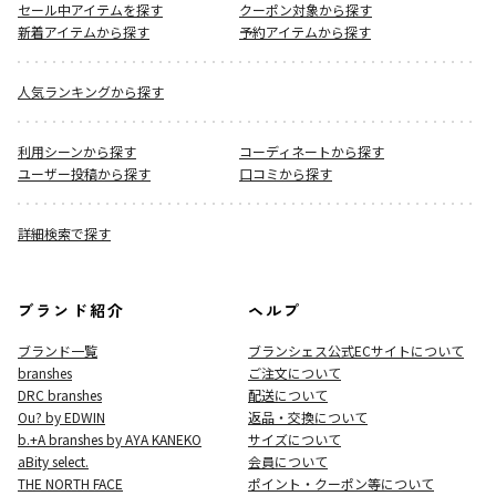
セール中アイテムを探す
クーポン対象から探す
新着アイテムから探す
予約アイテムから探す
人気ランキングから探す
利用シーンから探す
コーディネートから探す
ユーザー投稿から探す
口コミから探す
詳細検索で探す
ブランド紹介
ヘルプ
ブランド一覧
ブランシェス公式ECサイト
について
branshes
ご注文について
DRC branshes
配送について
Ou? by EDWIN
返品・交換について
b.+A branshes by AYA KANEKO
サイズについて
aBity select.
会員について
THE NORTH FACE
ポイント・クーポン等について