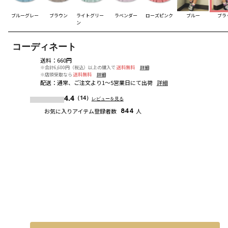
ブルーグレー
ブラウン
ライトグリー
ラベンダー
ローズピンク
ブルー
ブラ
ン
コーディネート
送料
：
660円
※合計6,600円（税込）以上の購入で
送料無料
詳細
※店頭受取なら
送料無料
詳細
配送
：
通常、ご注文より1～5営業日にて出荷
詳細
4.4
（14）
レビューを見る
お気に入りアイテム登録者数
844
人