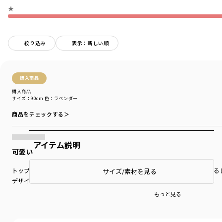
★
絞り込み
表示：新しい順
購入商品
購入商品
サイズ：90cm
色：ラベンダー
商品をチェックする＞
アイテム説明
可愛い
トップスと合わせやすい色目です。生地もやわらかく縫製もしっかりしている
サイズ/素材を見る
デザインもシンプルだけど、キュートで着せるのが楽しみです。
もっと見る…