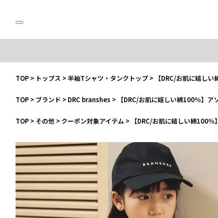
TOP
>
トップス
>
半袖Tシャツ・タンクトップ
>
【DRC/お肌に嬉しい
TOP
>
ブランド
>
DRC branshes
>
【DRC/お肌に嬉しい綿100％】
TOP
>
その他
>
クーポン対象アイテム
>
【DRC/お肌に嬉しい綿100