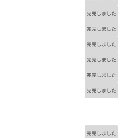
完売しました
完売しました
完売しました
完売しました
完売しました
完売しました
完売しました