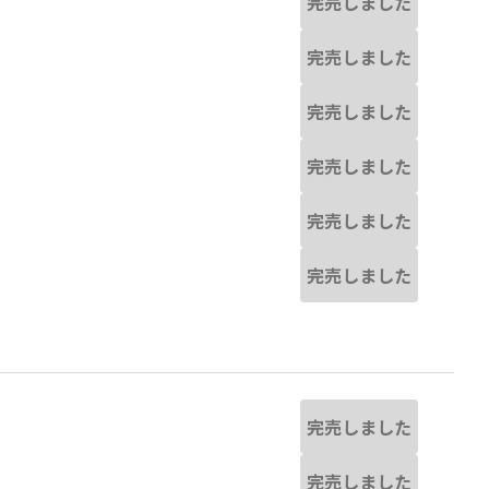
完売しました
完売しました
完売しました
完売しました
完売しました
完売しました
完売しました
完売しました