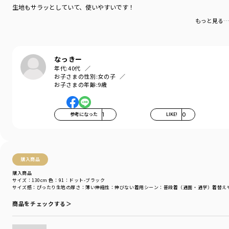
カテゴリ
／
ボトムス
>
ショートパンツ・ハーフパンツ
生地もサラッとしていて、使いやすいです！
カラー
／
ホワイト
もっと見る…
性別タイプ
／
GIRL
商品番号
／
16-4231-037
なっきー
年代:
40代
お子さまの性別:
女の子
お子さまの年齢:
9歳
参考になった
1
LIKE!
0
購入商品
購入商品
サイズ：130cm
色：91：ドット-ブラック
サイズ感
：ぴったり
生地の厚さ
：薄い
伸縮性
：伸びない
着用シーン
：普段着（通園・通学）
着替え
商品をチェックする＞