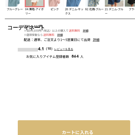
ブルーグレー
04:無地-アイボ
ピンク
20:デニム-サッ
92:花柄-ブルー
21:デニム-ブル
ブラ
リー
クス
ー
送料
：
660円
コーディネート
※合計6,600円（税込）以上の購入で
送料無料
詳細
※店頭受取なら
送料無料
詳細
配送
：
通常、ご注文より1～5営業日にて出荷
詳細
4.1
（10）
レビューを見る
お気に入りアイテム登録者数
864
人
カートに入れる