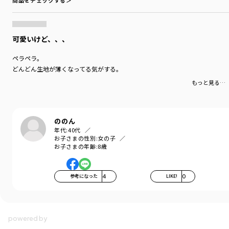
商品をチェックする＞
可愛いけど、、、
ペラペラ。
どんどん生地が薄くなってる気がする。
もっと見る…
ののん
年代:
40代
お子さまの性別:
女の子
お子さまの年齢:
8歳
参考になった
4
LIKE!
0