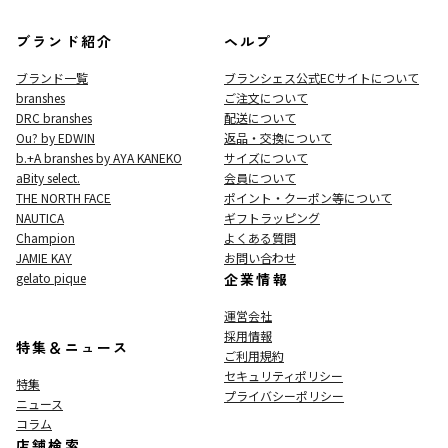
ブランド紹介
ヘルプ
ブランド一覧
ブランシェス公式ECサイト
について
branshes
ご注文について
DRC branshes
配送について
Ou? by EDWIN
返品・交換について
b.+A branshes by AYA KANEKO
サイズについて
aBity select.
会員について
THE NORTH FACE
ポイント・クーポン等について
NAUTICA
ギフトラッピング
Champion
よくある質問
JAMIE KAY
お問い合わせ
gelato pique
企業情報
運営会社
採用情報
特集＆ニュース
ご利用規約
セキュリティポリシー
特集
プライバシーポリシー
ニュース
コラム
店舗検索