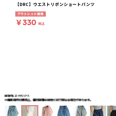
【DRC】ウエストリボンショートパンツ
アウトレット価格
￥330
税込
04:無地-アイボリー
ピンク
20:デニム-サックス
※撮影場所の関係上、着用画像は実物と若干異なる場合があります。
※撮影場所の関係上、着用画像は実物と若干異なる場合があります。
※撮影場所の関係上、着用画像は実物と若干異なる場合があります。