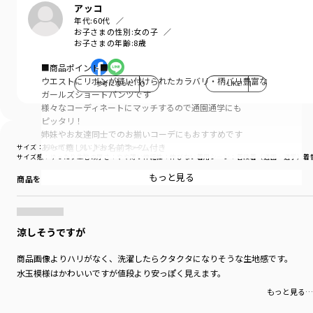
アッコ
年代:
60代
お子さまの性別:
女の子
お子さまの年齢:
8歳
■商品ポイント■
ウエストにリボンが縫い付けられたカラバリ・柄バリ豊富な
参考になった
0
LIKE!
1
ガールズショートパンツです
様々なコーディネートにマッチするので通園通学にも
ピッタリ！
姉妹やお友達同士でのお揃いコーデにもおすすめです
あって嬉しい♪お名前ネーム付き
サイズ：130cm
色：91：ドット-ブラック
サイズ感
：ゆったり
生地の厚さ
：やや薄い
伸縮性
：伸びない
着用シーン
：普段着（通園・通学）
着
■素材■
もっと見る
商品をチェックする＞
無地：ハリ感のある綿/ポリエステル混のツイル生地
デニム：薄手で柔らかなデニム生地
ドット柄：薄手でさらっとした綿レーヨン生地
花柄：薄手でさらっとした綿100％生地
涼しそうですが
■DRCbranshesとは？■
商品画像よりハリがなく、洗濯したらクタクタになりそうな生地感です。
Daily…毎日
水玉模様はかわいいですが値段より安っぽく見えます。
Relax…力を抜いて、くつろぐ
もっと見る…
Comfortable…気持ちの良い、快適な
着心地の良い服を、手に取りやすい価格で