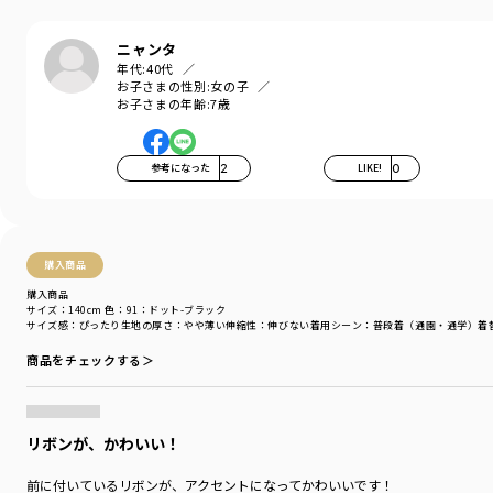
『毎日着て欲しい』
そんな思いを込めてブランシェスから
ニャンタ
デイリーウェアをご提案する新レーベルです
年代:
40代
お子さまの性別:
女の子
-----
お子さまの年齢:
7歳
伸縮性：なし
透け感：なし
ポケット：あり
参考になった
2
LIKE!
0
＃drc
＃通園コーデ＃通学コーデ＃小学生コーデ
＃プチプラ＃プチプラ子供服＃子供服通販
＃お揃い＃お揃いコーデ
購入商品
＃ペア＃ペアコーデ
購入商品
＃リンク＃リンクコーデ
サイズ：140cm
色：91：ドット-ブラック
＃ユニセックス
サイズ感
：ぴったり
生地の厚さ
：やや薄い
伸縮性
：伸びない
着用シーン
：普段着（通園・通学）
着
商品をチェックする＞
着用イメージ/カラー：93:花柄_ピンク
モデル：身長116.0cm 体重20.8kg
サイズ：サイズ130
リボンが、かわいい！
ブランド
／
DRC branshes
シーズン
／
アウトレット
前に付いているリボンが、アクセントになってかわいいです！