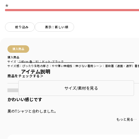
★
絞り込み
表示：新しい順
購入商品
購入商品
サイズ：140cm
色：91：ドット-ブラック
サイズ感
：ぴったり
生地の厚さ
：やや薄い
伸縮性
：伸びない
着用シーン
：普段着（通園・通学）
着
アイテム説明
商品をチェックする＞
サイズ/素材を見る
かわいい感じです
黒のTシャツと合わしました。
もっと見る…