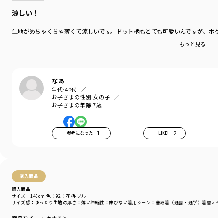
涼しい！
生地がめちゃくちゃ薄くて涼しいです。ドット柄もとても可愛いんですが、ポ
もっと見る…
なぁ
年代:
40代
お子さまの性別:
女の子
お子さまの年齢:
7歳
参考になった
1
LIKE!
2
購入商品
購入商品
サイズ：140cm
色：92：花柄-ブルー
サイズ感
：ゆったり
生地の厚さ
：薄い
伸縮性
：伸びない
着用シーン
：普段着（通園・通学）
着替え