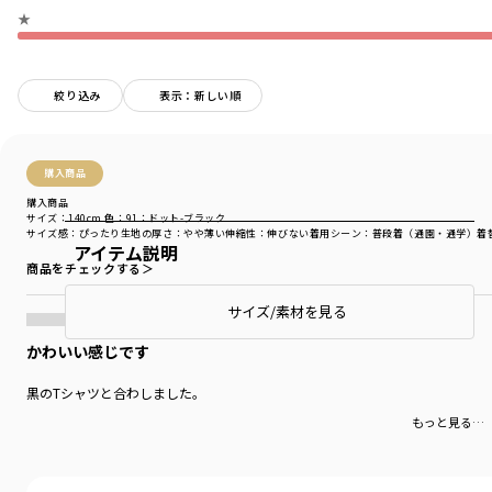
★
絞り込み
表示：新しい順
購入商品
購入商品
サイズ：140cm
色：91：ドット-ブラック
サイズ感
：ぴったり
生地の厚さ
：やや薄い
伸縮性
：伸びない
着用シーン
：普段着（通園・通学）
着
アイテム説明
商品をチェックする＞
サイズ/素材を見る
かわいい感じです
黒のTシャツと合わしました。
もっと見る…