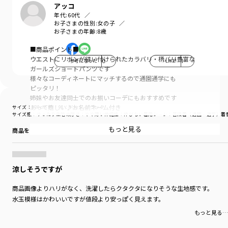
アッコ
年代:
60代
お子さまの性別:
女の子
お子さまの年齢:
8歳
■商品ポイント■
ウエストにリボンが縫い付けられたカラバリ・柄バリ豊富な
参考になった
0
LIKE!
1
ガールズショートパンツです
様々なコーディネートにマッチするので通園通学にも
ピッタリ！
姉妹やお友達同士でのお揃いコーデにもおすすめです
あって嬉しい♪お名前ネーム付き
サイズ：130cm
色：91：ドット-ブラック
サイズ感
：ゆったり
生地の厚さ
：やや薄い
伸縮性
：伸びない
着用シーン
：普段着（通園・通学）
着
■素材■
もっと見る
商品をチェックする＞
無地：ハリ感のある綿/ポリエステル混のツイル生地
デニム：薄手で柔らかなデニム生地
ドット柄：薄手でさらっとした綿レーヨン生地
花柄：薄手でさらっとした綿100％生地
涼しそうですが
■DRCbranshesとは？■
商品画像よりハリがなく、洗濯したらクタクタになりそうな生地感です。
Daily…毎日
水玉模様はかわいいですが値段より安っぽく見えます。
Relax…力を抜いて、くつろぐ
もっと見る…
Comfortable…気持ちの良い、快適な
着心地の良い服を、手に取りやすい価格で