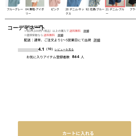
ブルーグレー
04:無地-アイボ
ピンク
20:デニム-サッ
92:花柄-ブルー
21:デニム-ブル
ブラ
リー
クス
ー
送料
：
660円
コーディネート
※合計6,600円（税込）以上の購入で
送料無料
詳細
※店頭受取なら
送料無料
詳細
配送
：
通常、ご注文より1～5営業日にて出荷
詳細
4.1
（10）
レビューを見る
お気に入りアイテム登録者数
864
人
カートに入れる