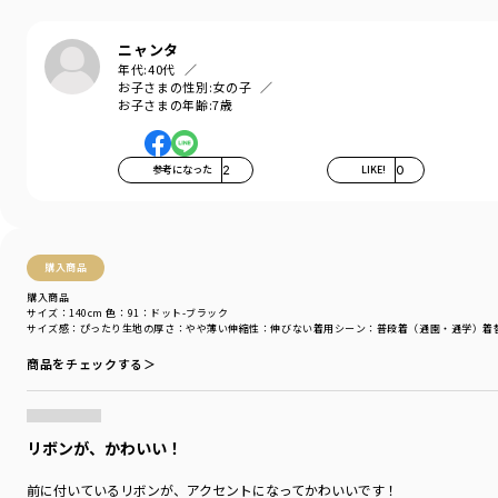
『毎日着て欲しい』
そんな思いを込めてブランシェスから
ニャンタ
デイリーウェアをご提案する新レーベルです
年代:
40代
お子さまの性別:
女の子
-----
お子さまの年齢:
7歳
伸縮性：なし
透け感：なし
ポケット：あり
参考になった
2
LIKE!
0
＃drc
＃通園コーデ＃通学コーデ＃小学生コーデ
＃プチプラ＃プチプラ子供服＃子供服通販
＃お揃い＃お揃いコーデ
購入商品
＃ペア＃ペアコーデ
購入商品
＃リンク＃リンクコーデ
サイズ：140cm
色：91：ドット-ブラック
＃ユニセックス
サイズ感
：ぴったり
生地の厚さ
：やや薄い
伸縮性
：伸びない
着用シーン
：普段着（通園・通学）
着
商品をチェックする＞
着用イメージ/カラー：93:花柄_ピンク
モデル：身長116.0cm 体重20.8kg
サイズ：サイズ130
リボンが、かわいい！
ブランド
／
DRC branshes
シーズン
／
アウトレット
前に付いているリボンが、アクセントになってかわいいです！