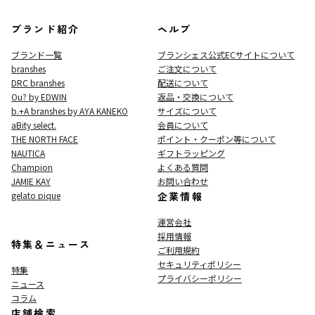
ブランド紹介
ヘルプ
ブランド一覧
ブランシェス公式ECサイト
について
branshes
ご注文について
DRC branshes
配送について
Ou? by EDWIN
返品・交換について
b.+A branshes by AYA KANEKO
サイズについて
aBity select.
会員について
THE NORTH FACE
ポイント・クーポン等について
NAUTICA
ギフトラッピング
Champion
よくある質問
JAMIE KAY
お問い合わせ
gelato pique
企業情報
運営会社
採用情報
特集＆ニュース
ご利用規約
セキュリティポリシー
特集
プライバシーポリシー
ニュース
コラム
店舗検索