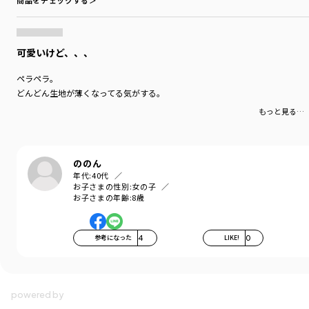
商品をチェックする＞
可愛いけど、、、
ペラペラ。
どんどん生地が薄くなってる気がする。
もっと見る…
ののん
年代:
40代
お子さまの性別:
女の子
お子さまの年齢:
8歳
参考になった
4
LIKE!
0