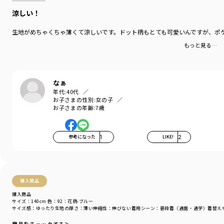
涼しい！
生地がめちゃくちゃ薄くて涼しいです。ドット柄もとても可愛いんですが、ポ
もっと見る…
なぁ
年代:
40代
お子さまの性別:
女の子
お子さまの年齢:
7歳
参考になった
1
LIKE!
2
購入商品
購入商品
サイズ：140cm
色：92：花柄-ブルー
サイズ感
：ゆったり
生地の厚さ
：薄い
伸縮性
：伸びない
着用シーン
：普段着（通園・通学）
着替え