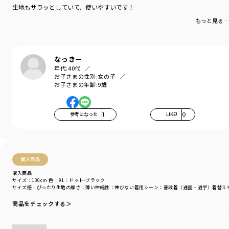
カテゴリ
／
ボトムス
>
ショートパンツ・ハーフパンツ
生地もサラッとしていて、使いやすいです！
カラー
／
ブルー
もっと見る…
性別タイプ
／
GIRL
商品番号
／
16-4231-037
なっきー
年代:
40代
お子さまの性別:
女の子
お子さまの年齢:
9歳
参考になった
1
LIKE!
0
購入商品
購入商品
サイズ：130cm
色：91：ドット-ブラック
サイズ感
：ぴったり
生地の厚さ
：薄い
伸縮性
：伸びない
着用シーン
：普段着（通園・通学）
着替え
商品をチェックする＞