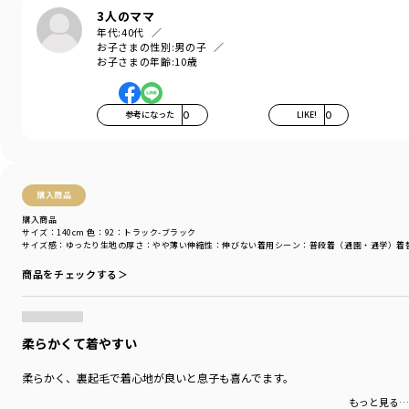
3人のママ
年代:
40代
お子さまの性別:
男の子
お子さまの年齢:
10歳
参考になった
0
LIKE!
0
購入商品
購入商品
サイズ：140cm
色：92：トラック-ブラック
サイズ感
：ゆったり
生地の厚さ
：やや薄い
伸縮性
：伸びない
着用シーン
：普段着（通園・通学）
着
商品をチェックする＞
柔らかくて着やすい
柔らかく、裏起毛で着心地が良いと息子も喜んでます。
もっと見る…