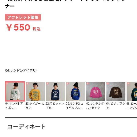
ナー
アウトレット価格
￥550
税込
04:サンド1-アイボリー
04:サンド1-ア
13:タイガー-カ
22:ラビット-ネ
25:サンド2-ロ
40:サンド1-ボ
64:ピザ-ブラウ
68:ビー
イボリー
ラシ
イビー
イヤルブルー
ルトピンク
ン
ークグ
コーディネート