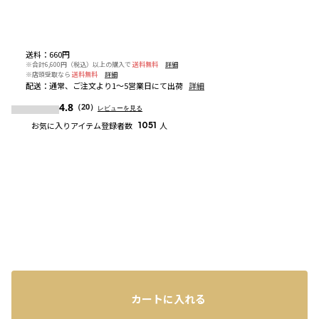
送料
：
660円
※合計6,600円（税込）以上の購入で
送料無料
詳細
※店頭受取なら
送料無料
詳細
配送
：
通常、ご注文より1～5営業日にて出荷
詳細
4.8
（20）
レビューを見る
お気に入りアイテム登録者数
1051
人
カートに入れる