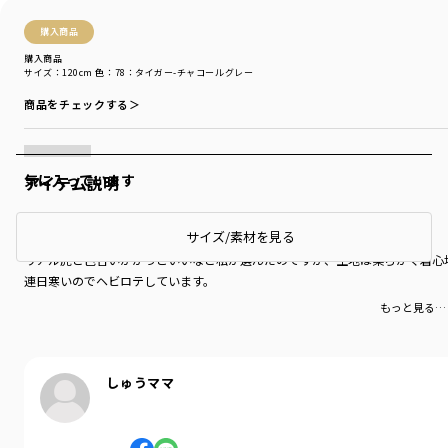
購入商品
購入商品
サイズ：120cm
色：78：タイガー-チャコールグレー
商品をチェックする＞
気に入っています
アイテム説明
113センチ18.5キロの年長さんの息子に120でぴったりです！
サイズ/素材を見る
リアル虎と色合いがかっこいいなと私が選んだのですが、生地は柔らかく着心
連日寒いのでヘビロテしています。
もっと見る…
しゅうママ