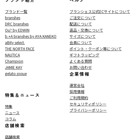
ブランド一覧
ブランシェス公式ECサイト
について
branshes
ご注文について
DRC branshes
配送について
Ou? by EDWIN
返品・交換について
b.+A branshes by AYA KANEKO
サイズについて
aBity select.
会員について
THE NORTH FACE
ポイント・クーポン等について
NAUTICA
ギフトラッピング
Champion
よくある質問
JAMIE KAY
お問い合わせ
gelato pique
企業情報
運営会社
採用情報
特集＆ニュース
ご利用規約
セキュリティポリシー
特集
プライバシーポリシー
ニュース
コラム
店舗検索
店舗検索