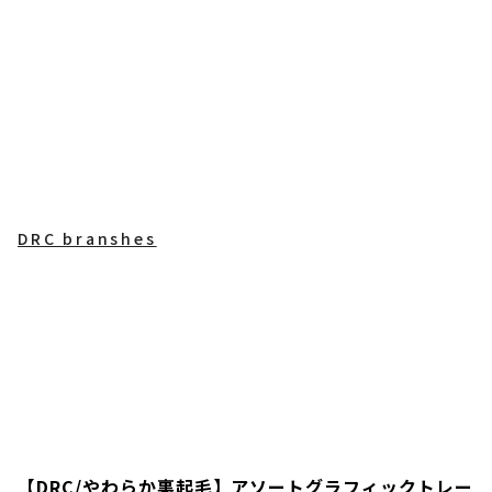
DRC branshes
【DRC/やわらか裏起毛】アソートグラフィックトレー