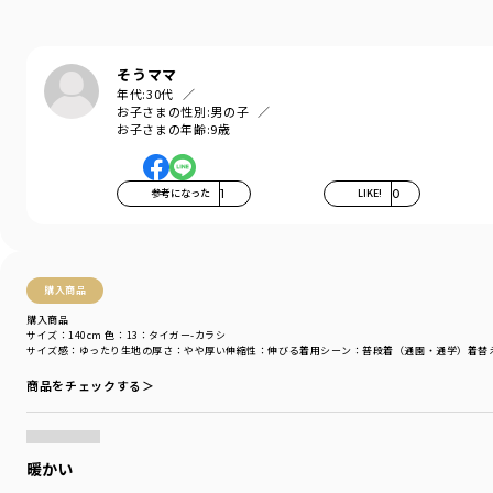
そうママ
年代:
30代
お子さまの性別:
男の子
お子さまの年齢:
9歳
参考になった
1
LIKE!
0
購入商品
購入商品
サイズ：140cm
色：13：タイガー-カラシ
サイズ感
：ゆったり
生地の厚さ
：やや厚い
伸縮性
：伸びる
着用シーン
：普段着（通園・通学）
着替
商品をチェックする＞
暖かい