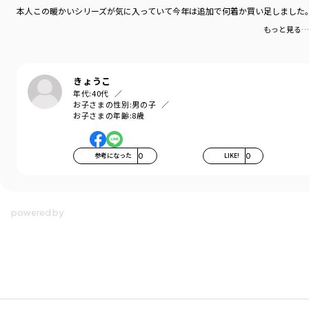
本人この暖かいシリーズが気に入っていて今年は追加で何着か買い足しました
もっと見る…
きょうこ
年代:
40代
お子さまの性別:
男の子
お子さまの年齢:
8歳
参考になった
0
LIKE!
0