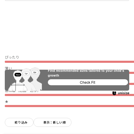
ぴったり
薄い
Find recommended sizes tailored to your child's
growth
伸びない
Check Fit
普段着（通園・通学）
★
絞り込み
表示：新しい順