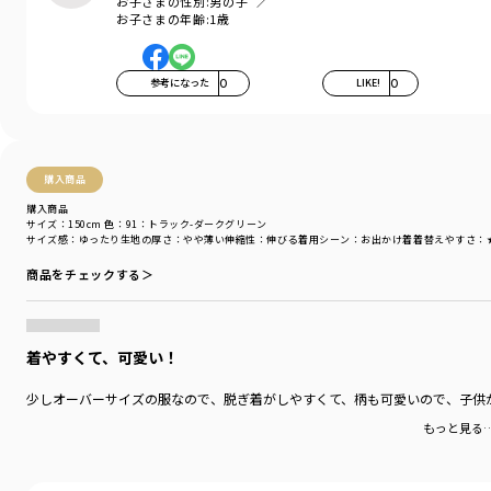
お子さまの性別:
男の子
透け感：なし
お子さまの年齢:
1歳
＃drc＃おとこのこ＃おんなのこ＃ボーイズ＃ガールズ
＃通園コーデ＃通学コーデ＃小学生コーデ
参考になった
0
LIKE!
0
＃プチプラ＃プチプラ子供服＃子供服通販
＃お揃い＃お揃いコーデ
＃ペア＃ペアコーデ
＃リンク＃リンクコーデ
＃ユニセックス＃スウェット
購入商品
＃160cm
購入商品
サイズ：150cm
色：91：トラック-ダークグリーン
サイズ感
：ゆったり
生地の厚さ
：やや薄い
伸縮性
：伸びる
着用シーン
：お出かけ着
着替えやすさ
：
着用イメージ/カラー：04:サンド１-アイボリー
モデル：身長115.0cm 体重19.5kg
商品をチェックする＞
サイズ：サイズ130
ブランド
／
DRC branshes
シーズン
／
アウトレット
着やすくて、可愛い！
カテゴリ
／
トップス
>
トレーナー・パーカー
カラー
／
ホワイト
少しオーバーサイズの服なので、脱ぎ着がしやすくて、柄も可愛いので、子供
性別タイプ
／
BOY
もっと見る
商品番号
／
16-4404-322