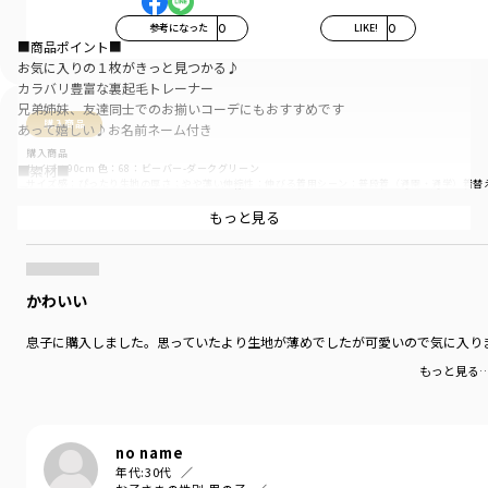
参考になった
0
LIKE!
0
■商品ポイント■
お気に入りの１枚がきっと見つかる♪
カラバリ豊富な裏起毛トレーナー
兄弟姉妹、友達同士でのお揃いコーデにもおすすめです
購入商品
あって嬉しい♪お名前ネーム付き
購入商品
■素材■
サイズ：90cm
色：68：ビーバー-ダークグリーン
サイズ感
：ぴったり
生地の厚さ
：やや薄い
伸縮性
：伸びる
着用シーン
：普段着（通園・通学）
着替
柔らかな肌触りが特徴の裏起毛生地
程よい厚みで軽い着心地が特徴です
もっと見る
商品をチェックする＞
■DRCbranshesとは？■
Daily…毎日
かわいい
Relax…力を抜いて、くつろぐ
Comfortable…気持ちの良い、快適な
息子に購入しました。思っていたより生地が薄めでしたが可愛いので気に入り
着心地の良い服を、手に取りやすい価格で。
もっと見る
『毎日着て欲しい』
そんな思いを込めてブランシェスから
デイリーウェアをご提案する新レーベルです"
no name
-----
年代:
30代
伸縮性：あり