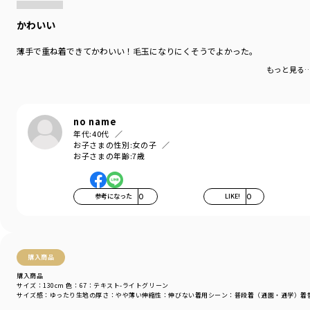
かわいい
薄手で重ね着できてかわいい！毛玉になりにくそうでよかった。
もっと見る
no name
年代:
40代
お子さまの性別:
女の子
お子さまの年齢:
7歳
参考になった
0
LIKE!
0
購入商品
購入商品
サイズ：130cm
色：67：テキスト-ライトグリーン
サイズ感
：ゆったり
生地の厚さ
：やや薄い
伸縮性
：伸びない
着用シーン
：普段着（通園・通学）
着