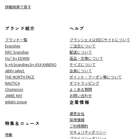
詳細検索で探す
ブランド紹介
ヘルプ
ブランド一覧
ブランシェス公式ECサイト
について
branshes
ご注文について
DRC branshes
配送について
Ou? by EDWIN
返品・交換について
b.+A branshes by AYA KANEKO
サイズについて
aBity select.
会員について
THE NORTH FACE
ポイント・クーポン等について
NAUTICA
ギフトラッピング
Champion
よくある質問
JAMIE KAY
お問い合わせ
gelato pique
企業情報
運営会社
採用情報
特集＆ニュース
ご利用規約
セキュリティポリシー
特集
プライバシーポリシー