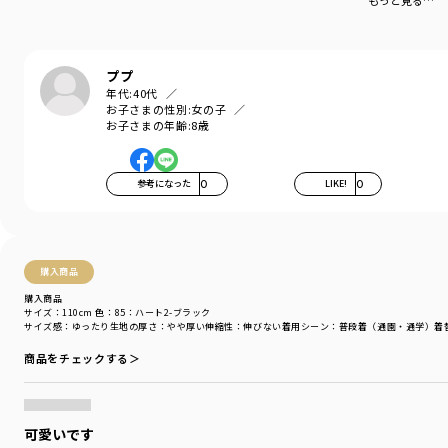
もっと見る…
着心地の良い服を、手に取りやすい価格で。
『毎日着て欲しい』
そんな思いを込めてブランシェスから
デイリーウェアをご提案する新レーベルです
ププ
年代:
40代
-----
お子さまの性別:
女の子
伸縮性：あり
お子さまの年齢:
8歳
透け感：04ロゴ1-アイボリー/ややあり
91ケーキ2-キナリ/ややあり
92ワッフル-キナリ/ややあり
参考になった
0
LIKE!
0
＃drc＃おとこのこ＃おんなのこ＃ボーイズ＃ガールズ
＃通園コーデ＃通学コーデ＃小学生コーデ
＃プチプラ＃プチプラ子供服＃子供服通販
＃お揃い＃お揃いコーデ
購入商品
＃ペア＃ペアコーデ
購入商品
＃リンク＃リンクコーデ
サイズ：110cm
色：85：ハート2-ブラック
＃ユニセックス＃スウェット
サイズ感
：ゆったり
生地の厚さ
：やや厚い
伸縮性
：伸びない
着用シーン
：普段着（通園・通学）
着
商品をチェックする＞
着用イメージ/カラー：31：ハート１_ピンク
モデル：身長105.0cm 体重16kg
サイズ：サイズ110
可愛いです
ブランド
／
DRC branshes