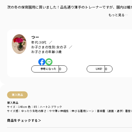
シーズン
／
アウトレット
次の冬の保育園用に買いました！品名通り薄手のトレーナーですが、園内は暖
カテゴリ
／
トップス
>
トレーナー・パーカー
もっと見る…
カラー
／
ピンク
性別タイプ
／
GIRL
商品番号
／
16-4404-016
つー
年代:
30代
お子さまの性別:
女の子
お子さまの年齢:
3歳
参考になった
0
LIKE!
0
購入商品
購入商品
サイズ：140cm
色：85：ハート2-ブラック
サイズ感
：ゆったり
生地の厚さ
：やや薄い
伸縮性
：伸びる
着用シーン
：普段着（通園・通学）
着替
商品をチェックする＞