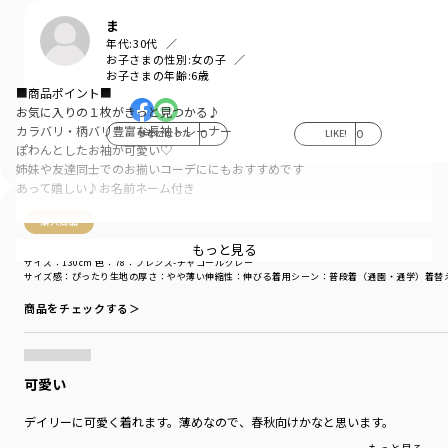
ま
年代:
30代
お子さまの性別:
女の子
お子さまの年齢:
6歳
■商品ポイント■
お気に入りの１枚がきっと見つかる♪
カラバリ・柄バリ豊富な長袖トレーナー
参考になった
0
LIKE!
0
ぽわんとしたお袖が可愛い♡
姉妹や友達同士でのお揃いコーデににもおすすめです
あって嬉しい♪お名前ネーム付き
購入商品
■素材■
柔らかな肌触りが特徴の裏毛生地
もっと見る
購入商品
薄手の裏毛生地を使用しているので軽く
サイズ：130cm
色：78：フレンズ-チャコールグレー
サイズ感
：ぴったり
生地の厚さ
：やや薄い
伸縮性
：伸びる
着用シーン
：普段着（通園・通学）
着替
秋から初冬・春先にピッタリの素材です
真冬はアウターやインナーとの重ね着がオススメ
商品をチェックする＞
※こちらの商品は裏起毛商品ではございません
■DRCbranshesとは？■
可愛い
Daily…毎日
Relax…力を抜いて、くつろぐ
デイリーに可愛く着れます。薄めなので、春秋向けかなと思います。
Comfortable…気持ちの良い、快適な