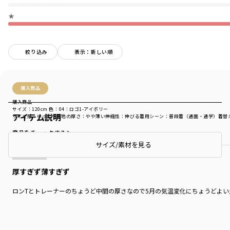
★
絞り込み
表示：新しい順
購入商品
購入商品
サイズ：120cm
色：04：ロゴ1-アイボリー
アイテム説明
サイズ感
：ゆったり
生地の厚さ
：やや薄い
伸縮性
：伸びる
着用シーン
：普段着（通園・通学）
着替
商品をチェックする＞
サイズ/素材を見る
厚すぎず薄すぎず
ロンTとトレーナーのちょうど中間の厚さなので5月の気温変化にちょうどよ