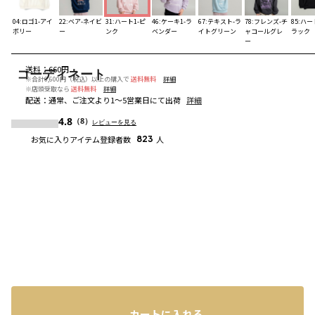
04:ロゴ1-アイ
22:ベア-ネイビ
31:ハート1-ピ
46:ケーキ1-ラ
67:テキスト-ラ
78:フレンズ-チ
85:ハー
ボリー
ー
ンク
ベンダー
イトグリーン
ャコールグレ
ラック
ー
送料
：
660円
コーディネート
※合計6,600円（税込）以上の購入で
送料無料
詳細
※店頭受取なら
送料無料
詳細
配送
：
通常、ご注文より1～5営業日にて出荷
詳細
4.8
（8）
レビューを見る
お気に入りアイテム登録者数
823
人
カートに入れる