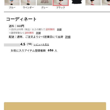
ブルー
ラベンダー
グレー
ブラック
コーディネート
送料
：
660円
※合計6,600円（税込）以上の購入で
送料無料
詳細
※店頭受取なら
送料無料
詳細
配送
：
通常、ご注文より1～5営業日にて出荷
詳細
4.5
（10）
レビューを見る
お気に入りアイテム登録者数
686
人