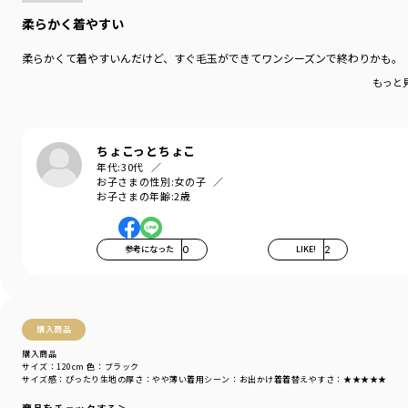
柔らかく着やすい
柔らかくて着やすいんだけど、すぐ毛玉ができてワンシーズンで終わりかも。
もっと
ちょこっとちょこ
年代:
30代
お子さまの性別:
女の子
お子さまの年齢:
2歳
参考になった
0
LIKE!
2
購入商品
購入商品
サイズ：120cm
色：ブラック
サイズ感
：ぴったり
生地の厚さ
：やや薄い
着用シーン
：お出かけ着
着替えやすさ
：★★★★★