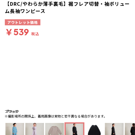
【DRC/やわらか薄手裏毛】裾フレア切替・袖ボリュー
ム長袖ワンピース
アウトレット価格
￥539
税込
ブラック
ブラック
ブラック
※撮影場所の関係上、着用画像は実物と若干異なる場合があります。