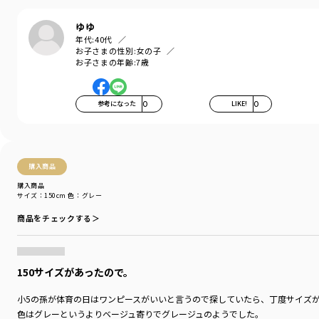
Comfortable…気持ちの良い、快適な
着心地の良い服を、手に取りやすい価格で。
ゆゆ
『毎日着て欲しい』
年代:
40代
そんな思いを込めてブランシェスから
お子さまの性別:
女の子
デイリーウェアをご提案する新レーベルです
お子さまの年齢:
7歳
-----
伸縮性：あり
参考になった
0
LIKE!
0
透け感：なし
ポケット：なし
＃drc＃おとこのこ＃おんなのこ＃ボーイズ＃ガールズ
＃通園コーデ＃通学コーデ＃小学生コーデ
購入商品
＃プチプラ＃プチプラ子供服＃子供服通販
購入商品
＃お揃い＃お揃いコーデ
サイズ：150cm
色：グレー
＃ペア＃ペアコーデ
＃リンク＃リンクコーデ
商品をチェックする＞
＃ユニセックス＃スウェット
着用イメージ/カラー：ブラック
150サイズがあったので。
モデル：身長120.0cm 体重21.7kg
サイズ：サイズ120
小5の孫が体育の日はワンピースがいいと言うので探していたら、丁度サイズ
色はグレーというよりベージュ寄りでグレージュのようでした。
ブランド
／
DRC branshes