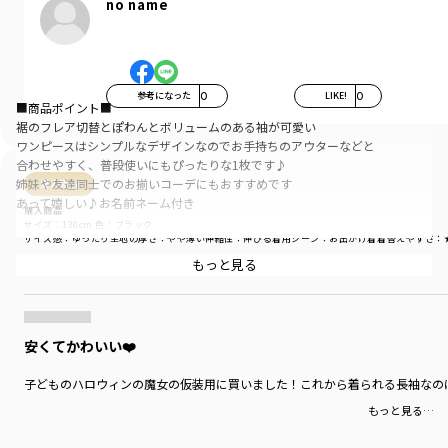
no name
参考になった
0
LIKE!
0
■商品ポイント■
裾のフレア切替とぽわんとボリュームのある袖が可愛い
ワンピースはシンプルなデザインなのでお手持ちのアウターなどと
合わせやすく、普段使いにもぴったりな1枚です♪
姉妹や友達同士でのお揃いコーデにもおすすめです
購入商品
あって嬉しい♪お名前ネーム付き
購入商品
サイズ：130cm
色：ブラック
■素材■
サイズ感
：ゆったり
生地の厚さ
：やや薄い
伸縮性
：伸びる
着用シーン
：お出かけ着
着替えやすさ
：
柔らかな肌触りが特徴の裏毛生地
もっと見る
商品をチェックする＞
薄手の裏毛生地を使用しているので軽く
秋から初冬・春先にピッタリの素材です
真冬はアウターやインナーとの重ね着がオススメ
※こちらの商品は裏起毛商品ではございません
安くてかわいい❤️
子どものハロウィンの魔女の仮装用に買いました！これから着られる長袖なの
■DRCbranshesとは？■
もっと見る…
Daily…毎日
Relax…力を抜いて、くつろぐ