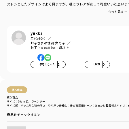
ストンとしたデザインはよく見ますが、裾にフレアがあって可愛いいと思いま
シーズン
／
アウトレット
カテゴリ
／
ワンピース
もっと見る…
カラー
／
ブラック
性別タイプ
／
GIRL
商品番号
／
16-4436-027
yukka
年代:
60代
お子さまの性別:
女の子
お子さまの年齢:
11歳以上
参考になった
2
LIKE!
0
購入商品
購入商品
サイズ：90cm
色：ラベンダー
サイズ感
：ゆったり
生地の厚さ
：やや厚い
伸縮性
：伸びる
着用シーン
：お出かけ着
着替えやすさ
：
商品をチェックする＞