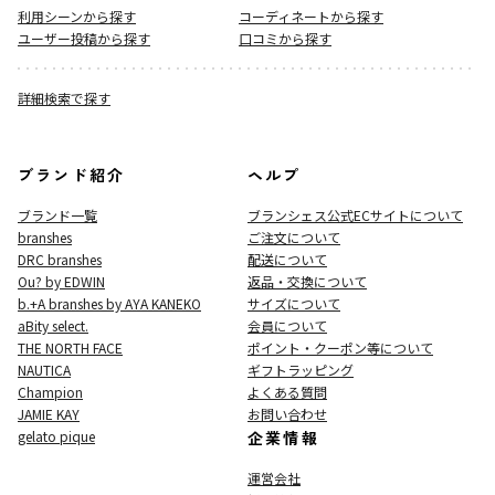
利用シーンから探す
コーディネートから探す
ユーザー投稿から探す
口コミから探す
詳細検索で探す
ブランド紹介
ヘルプ
ブランド一覧
ブランシェス公式ECサイト
について
branshes
ご注文について
DRC branshes
配送について
Ou? by EDWIN
返品・交換について
b.+A branshes by AYA KANEKO
サイズについて
aBity select.
会員について
THE NORTH FACE
ポイント・クーポン等について
NAUTICA
ギフトラッピング
Champion
よくある質問
JAMIE KAY
お問い合わせ
gelato pique
企業情報
運営会社