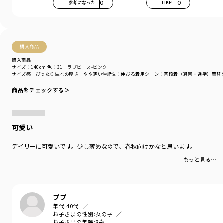
参考になった
0
LIKE!
0
購入商品
購入商品
サイズ：140cm
色：31：ラブピース-ピンク
サイズ感
：ぴったり
生地の厚さ
：やや薄い
伸縮性
：伸びる
着用シーン
：普段着（通園・通学）
着替
商品をチェックする＞
可愛い
デイリーに可愛いです。少し薄めなので、春秋向けかなと思います。
もっと見る…
ププ
年代:
40代
お子さまの性別:
女の子
お子さまの年齢:
8歳