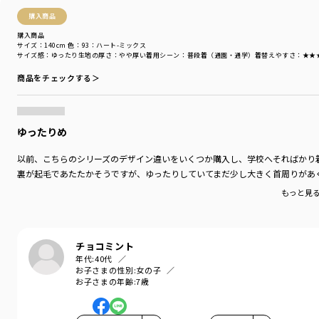
購入商品
購入商品
サイズ：140cm
色：93：ハート-ミックス
サイズ感
：ゆったり
生地の厚さ
：やや厚い
着用シーン
：普段着（通園・通学）
着替えやすさ
：★★
商品をチェックする＞
ゆったりめ
以前、こちらのシリーズのデザイン違いをいくつか購入し、学校へそればかり
裏が起毛であたたかそうですが、ゆったりしていてまだ少し大きく首周りがあ
もっと見
チョコミント
年代:
40代
お子さまの性別:
女の子
お子さまの年齢:
7歳