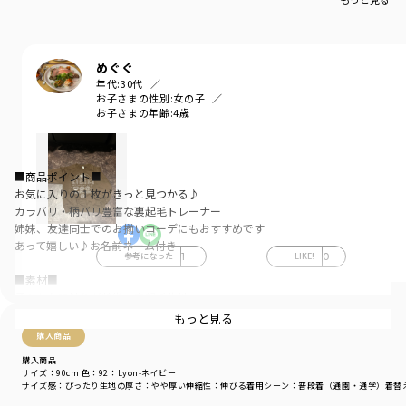
めぐぐ
年代:
30代
お子さまの性別:
女の子
お子さまの年齢:
4歳
■商品ポイント■
お気に入りの１枚がきっと見つかる♪
カラバリ・柄バリ豊富な裏起毛トレーナー
姉妹、友達同士でのお揃いコーデにもおすすめです
あって嬉しい♪お名前ネーム付き
参考になった
1
LIKE!
0
■素材■
柔らかな肌触りが特徴の裏起毛生地
程よい厚みで軽い着心地が特徴です
もっと見る
購入商品
購入商品
■DRCbranshesとは？■
サイズ：90cm
色：92：Lyon-ネイビー
Daily…毎日
サイズ感
：ぴったり
生地の厚さ
：やや厚い
伸縮性
：伸びる
着用シーン
：普段着（通園・通学）
着替
Relax…力を抜いて、くつろぐ