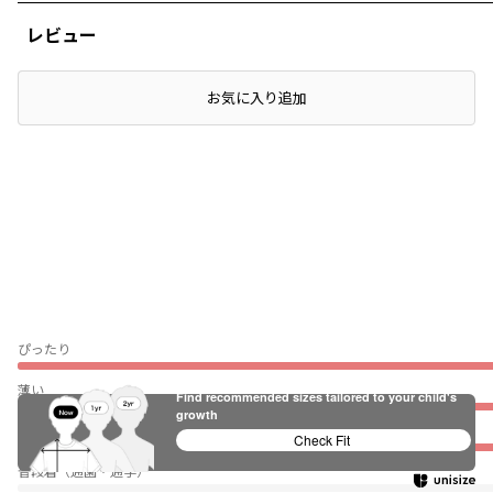
レビュー
店頭在庫を確認する
お気に入り追加
ぴったり
薄い
Find recommended sizes tailored to your child's
growth
伸びない
Check Fit
普段着（通園・通学）