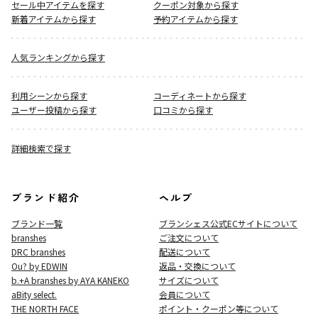
セール中アイテムを探す
クーポン対象から探す
新着アイテムから探す
予約アイテムから探す
人気ランキングから探す
利用シーンから探す
コーディネートから探す
ユーザー投稿から探す
口コミから探す
詳細検索で探す
ブランド紹介
ヘルプ
ブランド一覧
ブランシェス公式ECサイト
について
branshes
ご注文について
DRC branshes
配送について
Ou? by EDWIN
返品・交換について
b.+A branshes by AYA KANEKO
サイズについて
aBity select.
会員について
THE NORTH FACE
ポイント・クーポン等について