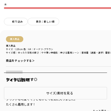
★
絞り込み
表示：新しい順
購入商品
購入商品
サイズ：120cm
色：64：ドーナツ-ブラウン
サイズ感
：ゆったり
生地の厚さ
：やや薄い
伸縮性
：伸びる
着用シーン
：普段着（通園・通学）
着替
商品をチェックする＞
アイテム説明
ちょうど良いです◎
春先にと思い購入しました。
サイズ/素材を見る
通気性も良く、元気よく走り回って汗をかいても良さそうです！
プリントも可愛くて子どもがとても気に入りました。
たくさん着用します！
もっと見る…