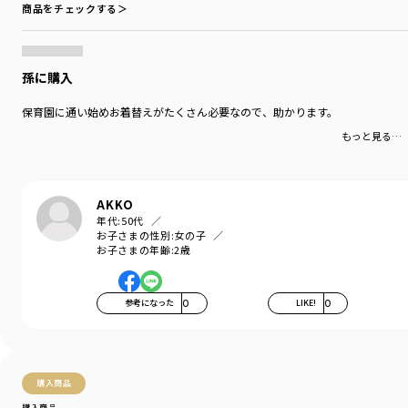
商品をチェックする＞
Comfortable…気持ちの良い、快適な
着心地の良い服を、手に取りやすい価格で。
『毎日着て欲しい』
そんな思いを込めてブランシェスから
孫に購入
デイリーウェアをご提案する新レーベルです"
保育園に通い始めお着替えがたくさん必要なので、助かります。
-----
伸縮性：あり
もっと見る…
透け感：なし
＃drc＃おとこのこ＃おんなのこ＃ボーイズ＃ガールズ
＃通園コーデ＃通学コーデ＃小学生コーデ
AKKO
＃プチプラ＃プチプラ子供服＃子供服通販
年代:
50代
お子さまの性別:
女の子
＃お揃い＃お揃いコーデ
お子さまの年齢:
2歳
＃ペア＃ペアコーデ
＃リンク＃リンクコーデ
＃ユニセックス＃スウェット
参考になった
0
LIKE!
0
着用イメージ/カラー：35:フラワー_オレンジ
モデル：身長120.0cm 体重21.5kg
サイズ：サイズ120
購入商品
ブランド
／
DRC branshes
購入商品