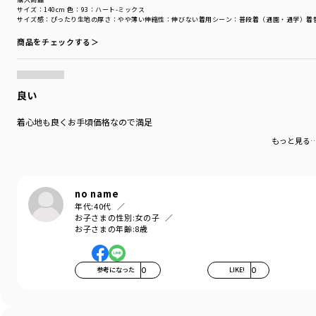
シーズン
／
アウトレット
サイズ：140cm
色：93：ハート-ミックス
カテゴリ
／
トップス
>
トレーナー・パーカー
サイズ感
：ぴったり
生地の厚さ
：やや薄い
伸縮性
：伸びない
着用シーン
：普段着（通園・通学）
着
カラー
／
ホワイト
商品をチェックする＞
性別タイプ
／
GIRL
商品番号
／
16-4404-022
良い
着心地も良くお手頃価格なので満足
もっと見る
no name
年代:
40代
お子さまの性別:
女の子
お子さまの年齢:
8歳
参考になった
0
LIKE!
0