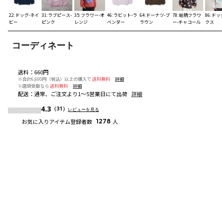
22:ドッグ-ネイ
31:ラブピース-
35:フラワー-オ
46:ラビット-ラ
64:ドーナツ-ブ
78:総柄フラワ
86:ドッ
ビー
ピンク
レンジ
ベンダー
ラウン
ー-チャコール
クス
コーディネート
送料
：
660円
※合計6,600円（税込）以上の購入で
送料無料
詳細
※店頭受取なら
送料無料
詳細
配送
：
通常、ご注文より1～5営業日にて出荷
詳細
4.3
（31）
レビューを見る
お気に入りアイテム登録者数
1278
人