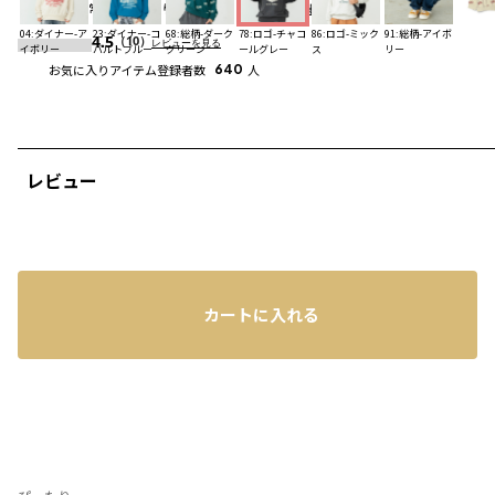
配送
：
通常、ご注文より1～5営業日にて出荷
詳細
04:ダイナー-ア
23:ダイナー-コ
68:総柄-ダーク
78:ロゴ-チャコ
86:ロゴ-ミック
91:総柄-アイボ
4.5
（10）
レビューを見る
イボリー
バルトブルー
グリーン
ールグレー
ス
リー
お気に入りアイテム登録者数
640
人
レビュー
カートに入れる