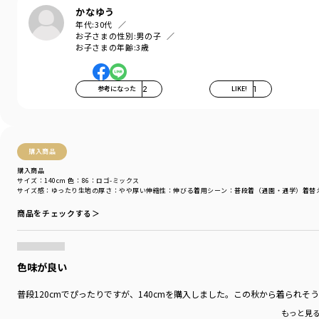
かなゆう
年代:
30代
【WEB限定カラー】
お子さまの性別:
男の子
お子さまの年齢:
3歳
04:ダイナー-アイボリー
23:ダイナー-コバルトブルー
78:ロゴ-チャコールグレー
86:ロゴ-ミックス
参考になった
2
LIKE!
1
＃drc＃おとこのこ＃おんなのこ＃ボーイズ＃ガールズ
＃通園コーデ＃通学コーデ＃小学生コーデ
＃プチプラ＃プチプラ子供服＃子供服通販
購入商品
＃お揃い＃お揃いコーデ
＃ペア＃ペアコーデ
購入商品
サイズ：140cm
色：86：ロゴ-ミックス
＃リンク＃リンクコーデ
サイズ感
：ゆったり
生地の厚さ
：やや厚い
伸縮性
：伸びる
着用シーン
：普段着（通園・通学）
着替
＃ユニセックス＃160cm
商品をチェックする＞
着用イメージ/カラー：04:ダイナー_アイボリー
モデル：身長106.0cm 体重17kg
サイズ：サイズ110
色味が良い
ブランド
／
DRC branshes
普段120cmでぴったりですが、140cmを購入しました。この秋から着られ
シーズン
／
アウトレット
カテゴリ
／
トップス
>
トレーナー・パーカー
もっと見