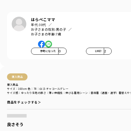
カラー
／
グレー
性別タイプ
／
GIRL
BOY
商品番号
／
16-5104-350
はらぺこママ
年代:
30代
お子さまの性別:
男の子
お子さまの年齢:
7歳
参考になった
0
LIKE!
2
購入商品
購入商品
サイズ：160cm
色：78：ロゴ-チャコールグレー
サイズ感
：ゆったり
生地の厚さ
：薄い
伸縮性
：伸びる
着用シーン
：普段着（通園・通学）
着替えや
商品をチェックする＞
良さそう