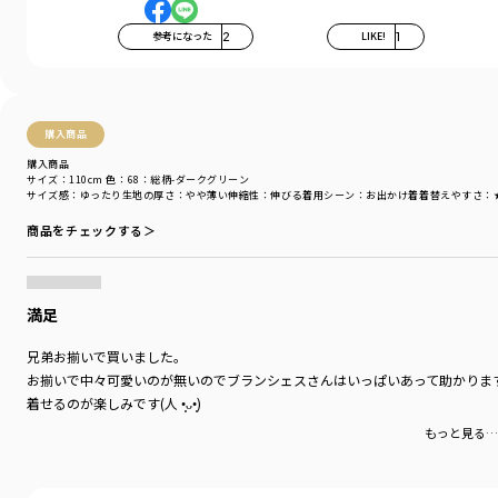
●eikoさんイチオシのロゴ総柄
”キッズサイズになっても着れる総柄があればいいな”
参考になった
2
LIKE!
1
のお声から生まれましたデザインです♪
●海外のダイナーをイメージしたグラフィック
インパクトのあるモチーフがポイント！
●シンプルなメッセージロゴ
合わせすいカラーリングと、首まわりの配色リブ使いが
購入商品
ワンランク上のオシャレに♪
購入商品
サイズ：110cm
色：68：総柄-ダークグリーン
サイズ感
：ゆったり
生地の厚さ
：やや薄い
伸縮性
：伸びる
着用シーン
：お出かけ着
着替えやすさ
：
■素材/シルエット■
商品をチェックする＞
シルエットは程よいゆとりを持たせた肩落ちデザイン
素材は柔らかな肌触りが特徴の裏毛生地
薄手の裏毛生地を使用しているので、春先にかけて重宝します
真冬にはアウターやインナーとの重ね着が〇
満足
暑がりなお子様にもオススメです
※こちらの商品は裏起毛商品ではございません
兄弟お揃いで買いました。
お揃いで中々可愛いのが無いのでブランシェスさんはいっぱいあって助かります｡⁠◕⁠‿
着せるのが楽しみです(⁠人⁠ ⁠•͈⁠ᴗ⁠•͈⁠)
もっと見る…
-----
伸縮性：あり
透け感：なし