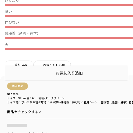
ぴったり
薄い
伸びない
普段着（通園・通学）
★
絞り込み
表示：新しい順
店頭在庫を確認する
お気に入り追加
購入商品
購入商品
サイズ：90cm
色：68：総柄-ダークグリーン
サイズ感
：ぴったり
生地の厚さ
：やや薄い
伸縮性
：伸びない
着用シーン
：普段着（通園・通学）
着
商品をチェックする＞