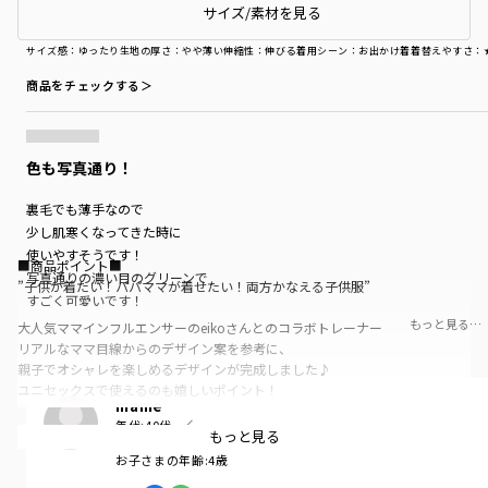
サイズ/素材を見る
購入商品
サイズ：110cm
色：68：総柄-ダークグリーン
サイズ感
：ゆったり
生地の厚さ
：やや薄い
伸縮性
：伸びる
着用シーン
：お出かけ着
着替えやすさ
：
商品をチェックする＞
色も写真通り！
裏毛でも薄手なので
少し肌寒くなってきた時に
使いやすそうです！
■商品ポイント■
写真通りの濃い目のグリーンで
”子供が着たい！パパママが着せたい！両方かなえる子供服”
すごく可愛いです！
店舗受け取りにしたので送料もかからず、
もっと見る…
大人気ママインフルエンサーのeikoさんとのコラボトレーナー
届くのも思ってたよりも早くて大満足です🎶
リアルなママ目線からのデザイン案を参考に、
親子でオシャレを楽しめるデザインが完成しました♪
ユニセックスで使えるのも嬉しいポイント！
mame
兄弟姉妹、友達同士でのお揃いコーデにもおすすめです
年代:
40代
あって嬉しい♪お名前ネーム付き
もっと見る
お子さまの性別:
女の子
お子さまの年齢:
4歳
グラフィックデザインは全部で3種類