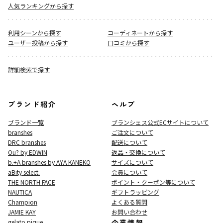
人気ランキングから探す
利用シーンから探す
コーディネートから探す
ユーザー投稿から探す
口コミから探す
詳細検索で探す
ブランド紹介
ヘルプ
ブランド一覧
ブランシェス公式ECサイト
について
branshes
ご注文について
DRC branshes
配送について
Ou? by EDWIN
返品・交換について
b.+A branshes by AYA KANEKO
サイズについて
aBity select.
会員について
THE NORTH FACE
ポイント・クーポン等について
NAUTICA
ギフトラッピング
Champion
よくある質問
JAMIE KAY
お問い合わせ
gelato pique
企業情報