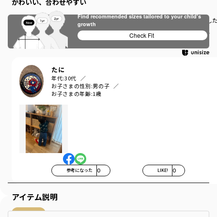
かわいい、合わせやすい
Find recommended sizes tailored to your child's
薄手なので夏以外は長く着れそうです。4月から入園する保育園用に買いまし
growth
もっと見る…
Check Fit
たに
年代:
30代
お子さまの性別:
男の子
お子さまの年齢:
1歳
参考になった
0
LIKE!
0
アイテム説明
購入商品