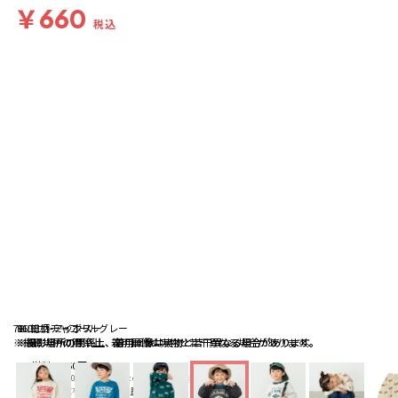
￥660
税込
78:ロゴ-チャコールグレー
86:ロゴ-ミックス
91:総柄-アイボリー
※撮影場所の関係上、着用画像は実物と若干異なる場合があります。
※撮影場所の関係上、着用画像は実物と若干異なる場合があります。
※撮影場所の関係上、着用画像は実物と若干異なる場合があります。
送料
：
660円
※合計6,600円（税込）以上の購入で
送料無料
詳細
※店頭受取なら
送料無料
詳細