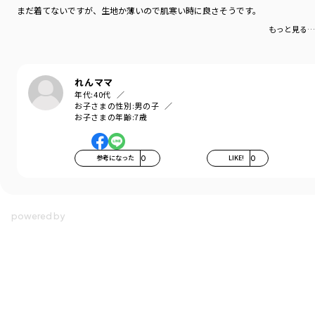
まだ着てないですが、生地か薄いので肌寒い時に良さそうです。
もっと見る…
れんママ
年代:
40代
お子さまの性別:
男の子
お子さまの年齢:
7歳
参考になった
0
LIKE!
0