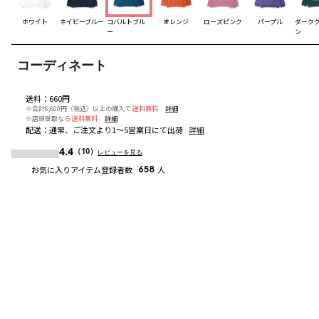
ホワイト
ネイビーブルー
コバルトブル
オレンジ
ローズピンク
パープル
ダーク
ー
ン
コーディネート
送料
：
660円
※合計6,600円（税込）以上の購入で
送料無料
詳細
※店頭受取なら
送料無料
詳細
配送
：
通常、ご注文より1～5営業日にて出荷
詳細
4.4
（10）
レビューを見る
お気に入りアイテム登録者数
658
人