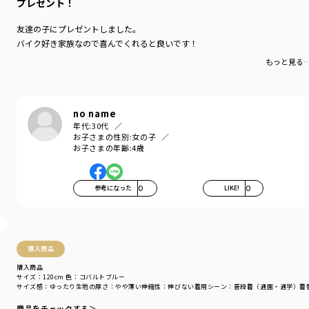
プレゼント！
＃drc＃おとこのこ＃おんなのこ＃ボーイズ＃ガールズ
＃通園コーデ＃通学コーデ＃小学生コーデ
友達の子にプレゼントしました。
＃プチプラ＃プチプラ子供服＃子供服通販
バイク好き家族なので喜んでくれると良いです！
＃お揃い＃お揃いコーデ
＃ペア＃ペアコーデ
もっと見る
＃リンク＃リンクコーデ
＃ユニセックス＃160cm
no name
ブランド
／
DRC branshes
年代:
30代
シーズン
／
アウトレット
お子さまの性別:
女の子
カテゴリ
／
トップス
>
トレーナー・パーカー
お子さまの年齢:
4歳
カラー
／
ブルー
性別タイプ
／
BOY
商品番号
／
16-5104-301
参考になった
0
LIKE!
0
購入商品
購入商品
サイズ：120cm
色：コバルトブルー
サイズ感
：ゆったり
生地の厚さ
：やや薄い
伸縮性
：伸びない
着用シーン
：普段着（通園・通学）
着
商品をチェックする＞