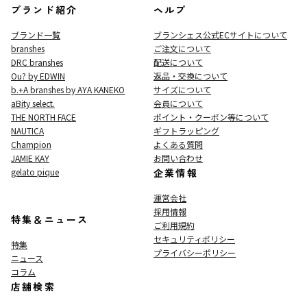
ブランド紹介
ヘルプ
ブランド一覧
ブランシェス公式ECサイト
について
branshes
ご注文について
DRC branshes
配送について
Ou? by EDWIN
返品・交換について
b.+A branshes by AYA KANEKO
サイズについて
aBity select.
会員について
THE NORTH FACE
ポイント・クーポン等について
NAUTICA
ギフトラッピング
Champion
よくある質問
JAMIE KAY
お問い合わせ
gelato pique
企業情報
運営会社
採用情報
特集＆ニュース
ご利用規約
セキュリティポリシー
特集
プライバシーポリシー
ニュース
コラム
店舗検索