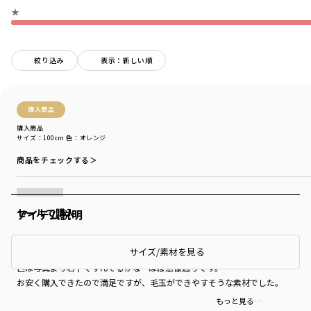
★
絞り込み
表示：新しい順
購入商品
購入商品
サイズ：100cm
色：オレンジ
商品をチェックする＞
セールで購入
アイテム説明
９０センチちょいくらいの普通体型３歳児、１００がジャストサイズです。
サイズ/素材を見る
重ね着も考えると１１０でもよかったかも？
色は写真より若干くすんでるかな…ほぼ想像通りです。
お安く購入できたので満足ですが、毛玉ができやすそうな素材でした。
もっと見る…