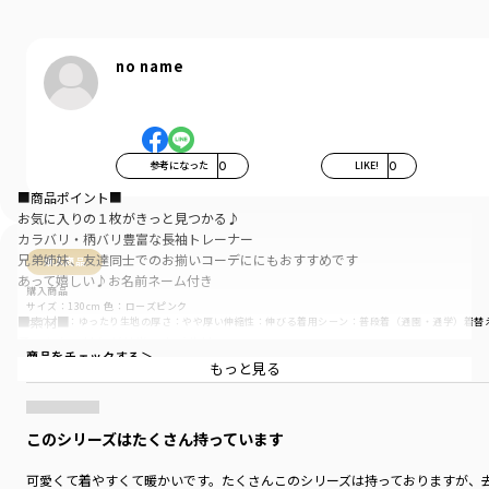
no name
参考になった
0
LIKE!
0
■商品ポイント■
お気に入りの１枚がきっと見つかる♪
カラバリ・柄バリ豊富な長袖トレーナー
兄弟姉妹、友達同士でのお揃いコーデににもおすすめです
購入商品
あって嬉しい♪お名前ネーム付き
購入商品
サイズ：130cm
色：ローズピンク
■素材■
サイズ感
：ゆったり
生地の厚さ
：やや厚い
伸縮性
：伸びる
着用シーン
：普段着（通園・通学）
着替
柔らかな肌触りが特徴の裏毛生地
商品をチェックする＞
薄手の裏毛生地を使用しているので軽く
もっと見る
秋から初冬・春先にピッタリの素材です
真冬はアウターやインナーとの重ね着がオススメ
※こちらの商品は裏起毛商品ではございません
このシリーズはたくさん持っています
可愛くて着やすくて暖かいです。たくさんこのシリーズは持っておりますが、去
■DRCbranshesとは？■