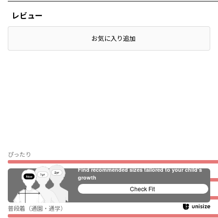
レビュー
店頭在庫を確認する
お気に入り追加
ぴったり
Find recommended sizes tailored to your child's
薄い
growth
Check Fit
伸びない
普段着（通園・通学）