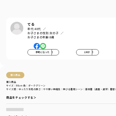
Daily…毎日
Relax…力を抜いて、くつろぐ
Comfortable…気持ちの良い、快適な
着心地の良い服を、手に取りやすい価格で。
てる
『毎日着て欲しい』
年代:
40代
そんな思いを込めてブランシェスから
お子さまの性別:
女の子
デイリーウェアをご提案する新レーベルです
お子さまの年齢:
8歳
-----
伸縮性：あり
参考になった
1
LIKE!
1
透け感：02：ホワイト/ややあり
その他カラー/なし
【WEB限定カラー】
購入商品
02：ホワイト
購入商品
22：ネイビーブルー
サイズ：90cm
色：ダークグリーン
68：ダークグリーン
サイズ感
：ゆったり
生地の厚さ
：やや厚い
伸縮性
：伸びる
着用シーン
：普段着（通園・通学）
着替
78：チャコールグレー
商品をチェックする＞
91:LA_ミックス