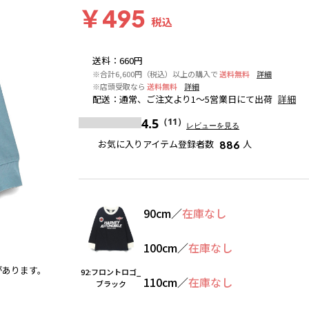
￥495
税込
送料
：
660円
※合計6,600円（税込）以上の購入で
送料無料
詳細
※店頭受取なら
送料無料
詳細
配送
：
通常、ご注文より1～5営業日にて出荷
詳細
4.5
（11）
レビューを見る
お気に入りアイテム登録者数
人
886
90cm
／
在庫なし
100cm
／
在庫なし
があります。
チャコールグレー
※撮影場所の関係上、着用画像は実物
92:フロントロゴ_
110cm
／
在庫なし
ブラック