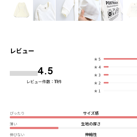
レビュー
★
5
★
4
4.5
★
3
11
レビュー件数：
件
★
2
★
1
サイズ感
ぴったり
生地の厚さ
薄い
伸縮性
伸びない