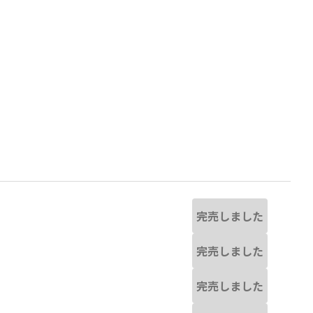
完売しました
完売しました
と若干異なる場合があります。
85:バックロゴ_ブラック
※撮影場所の関係
完売しました
す。