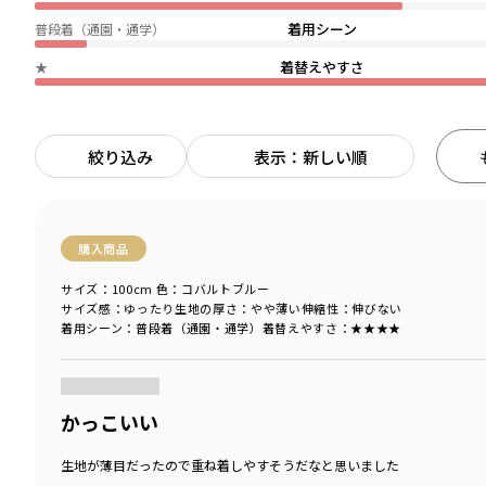
着用シーン
普段着（通園・通学）
着替えやすさ
★
絞り込み
表示：新しい順
購入商品
サイズ：100cm
色：コバルトブルー
サイズ感
：ゆったり
生地の厚さ
：やや薄い
伸縮性
：伸びない
着用シーン
：普段着（通園・通学）
着替えやすさ
：★★★★
商品をチェックする＞
かっこいい
生地が薄目だったので重ね着しやすそうだなと思いました