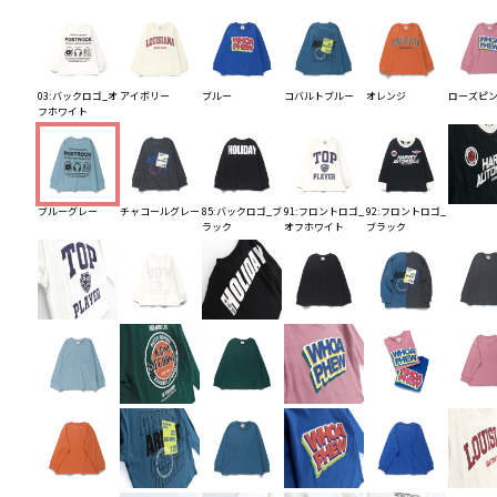
03:バックロゴ_オ
アイボリー
ブルー
コバルトブルー
オレンジ
ローズピ
フホワイト
ブルーグレー
チャコールグレー
85:バックロゴ_ブ
91:フロントロゴ_
92:フロントロゴ_
ラック
オフホワイト
ブラック