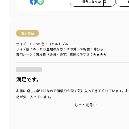
参考になった
0
購入商品
サイズ：150cm
色：コバルトブルー
サイズ感
：ゆったり
生地の厚さ
：やや薄い
伸縮性
：伸びる
着用シーン
：普段着（通園・通学）
着替えやすさ
：★★★★
商品をチェックする＞
満足です。
お肌に嬉しい綿100なので肌触りが良く気に入ってきてくれています。
格が気に入っています。
もっと見る…