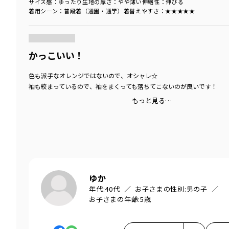
サイズ感
：ゆったり
生地の厚さ
：やや薄い
伸縮性
：伸びる
着用シーン
：普段着（通園・通学）
着替えやすさ
：★★★★★
商品をチェックする＞
かっこいい！
色も派手なオレンジではないので、オシャレ☆
袖も絞まっているので、袖をまくっても落ちてこないのが良いです！
もっと見る…
ゆか
年代:
40代
お子さまの性別:
男の子
お子さまの年齢:
5歳