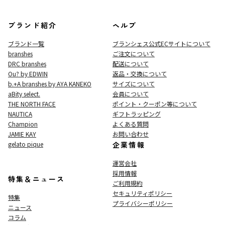
ブランド紹介
ヘルプ
ブランド一覧
ブランシェス公式ECサイト
について
branshes
ご注文について
DRC branshes
配送について
Ou? by EDWIN
返品・交換について
b.+A branshes by AYA KANEKO
サイズについて
aBity select.
会員について
THE NORTH FACE
ポイント・クーポン等について
NAUTICA
ギフトラッピング
Champion
よくある質問
JAMIE KAY
お問い合わせ
gelato pique
企業情報
運営会社
採用情報
特集＆ニュース
ご利用規約
セキュリティポリシー
特集
プライバシーポリシー
ニュース
コラム