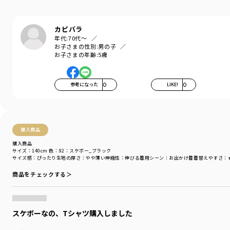
＃ユニセックス#160cm
カピバラ
着用イメージ/カラー：ローズピンク
年代:
70代～
モデル：身長108.0cm 体重18kg
お子さまの性別:
男の子
サイズ：サイズ110
お子さまの年齢:
5歳
ブランド
／
DRC branshes
シーズン
／
アウトレット
参考になった
0
LIKE!
0
カテゴリ
／
トップス
>
長袖Tシャツ・7分袖Tシャツ
カラー
／
ピンク
性別タイプ
／
BOY
商品番号
／
16-5105-304
購入商品
購入商品
サイズ：140cm
色：92：スケボー_ブラック
サイズ感
：ぴったり
生地の厚さ
：やや薄い
伸縮性
：伸びる
着用シーン
：お出かけ着
着替えやすさ
：
商品をチェックする＞
スケボーなの、Tシャツ購入しました