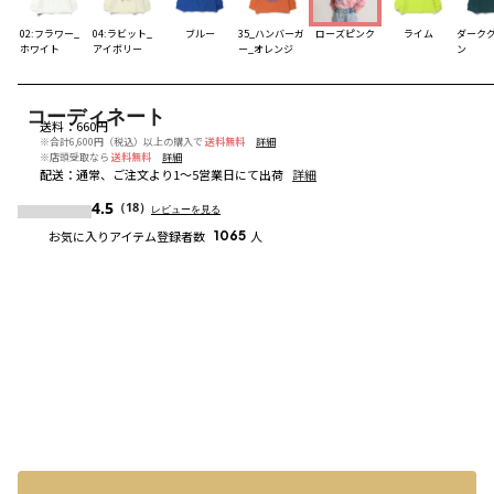
02:フラワー_
04:ラビット_
ブルー
35_ハンバーガ
ローズピンク
ライム
ダーク
ホワイト
アイボリー
ー_オレンジ
ン
コーディネート
送料
：
660円
※合計6,600円（税込）以上の購入で
送料無料
詳細
※店頭受取なら
送料無料
詳細
配送
：
通常、ご注文より1～5営業日にて出荷
詳細
4.5
（18）
レビューを見る
お気に入りアイテム登録者数
1065
人