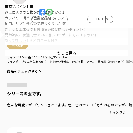
■商品ポイント■
お気に入りの１枚がきっと見つかる♪
カラバリ・柄バリ豊富な長袖Tシャツ
参考になった
0
LIKE!
0
袖口がリブ仕様なので腕まくりした際に
きゅっと止まるのも普段使いには嬉しいポイント！
兄弟姉妹、友達同士でのお揃いコーデににもおすすめです
あって嬉しい♪お名前ネーム付き
購入商品
■素材■
もっと見る
購入商品
吸水性が高く通気性が良い綿100％天竺生地
サイズ：130cm
色：04：ラビット_アイボリー
サイズ感
：ぴったり
生地の厚さ
：やや薄い
伸縮性
：伸びる
着用シーン
：普段着（通園・通学）
着替
肌触りが良くお子様のお肌にも安心です
※生地の特性上、若干のムラがございますが商品に問題はございません。
商品をチェックする＞
あらかじめご了承ください
■DRCbranshesとは？■
Daily…毎日
シリーズの服です。
Relax…力を抜いて、くつろぐ
Comfortable…気持ちの良い、快適な
色んな可愛いが プリントされてます。色に合わせてロゴもかわるのですが、気
着心地の良い服を、手に取りやすい価格で。
もっと見る…
『毎日着て欲しい』
そんな思いを込めてブランシェスから
デイリーウェアをご提案する新レーベルです