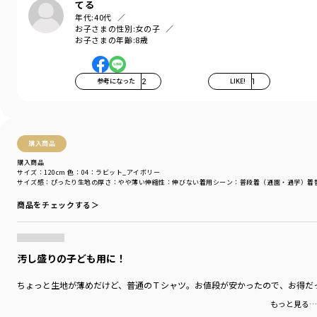
てる
-----
年代:
40代
伸縮性：あり
お子さまの性別:
女の子
透け感：02:フラワー_ホワイト/ややあり
お子さまの年齢:
8歳
04:ラビット_アイボリー/ややあり
91:スケボー_ホワイト/ややあり
94:くるま_アイボリー/ややあり
参考になった
2
LIKE!
1
その他カラー/なし
【WEB限定カラー】
21：ブルー
購入商品
35:ハンバーガー_オレンジ
購入商品
37：ローズピンク
サイズ：120cm
色：04：ラビット_アイボリー
91:スケボー_ホワイト
サイズ感
：ぴったり
生地の厚さ
：やや薄い
伸縮性
：伸びない
着用シーン
：普段着（通園・通学）
着
92:スケボー_ブラック
商品をチェックする＞
93:ハンバーガー_ダークグリーン
94:くるま_アイボリー
＃drc＃おとこのこ＃おんなのこ＃ボーイズ＃ガールズ
汚し盛りの子ども用に！
＃通園コーデ＃通学コーデ＃小学生コーデ
＃プチプラ＃プチプラ子供服＃子供服通販
ちょっと生地が薄めだけど、普通のＴシャツ。お値段が安かったので、お得だ
＃お揃い＃お揃いコーデ
＃ペア＃ペアコーデ
もっと見る…
＃リンク＃リンクコーデ