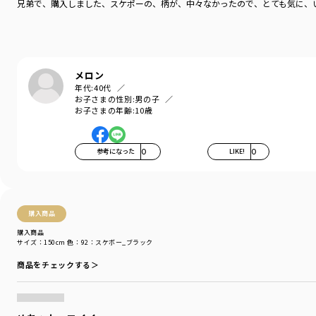
兄弟で、購入しました、スケポーの、柄が、中々なかったので、とても気に、
メロン
年代:
40代
お子さまの性別:
男の子
お子さまの年齢:
10歳
参考になった
0
LIKE!
0
購入商品
購入商品
サイズ：150cm
色：92：スケボー_ブラック
商品をチェックする＞