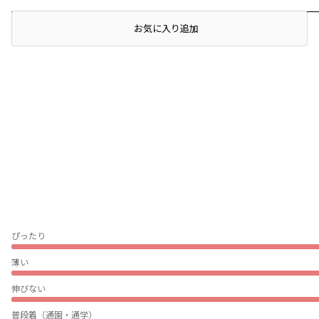
店頭在庫を確認する
お気に入り追加
レビュー
ぴったり
薄い
伸びない
普段着（通園・通学）