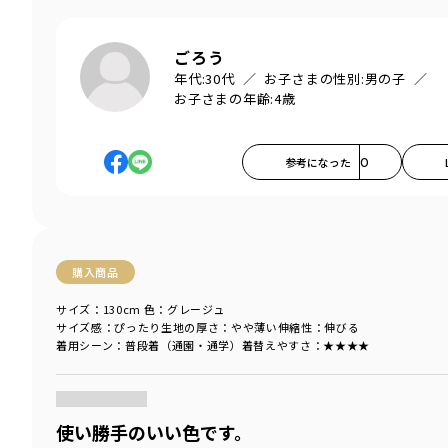
ごろう
年代:
30代
お子さまの性別:
男の子
お子さまの年齢:
4歳
参考になった
0
購入商品
サイズ：130cm
色：グレージュ
サイズ感
：ぴったり
生地の厚さ
：やや薄い
伸縮性
：伸びる
着用シーン
：普段着（通園・通学）
着替えやすさ
：★★★★
商品をチェックする＞
使い勝手のいい色です。