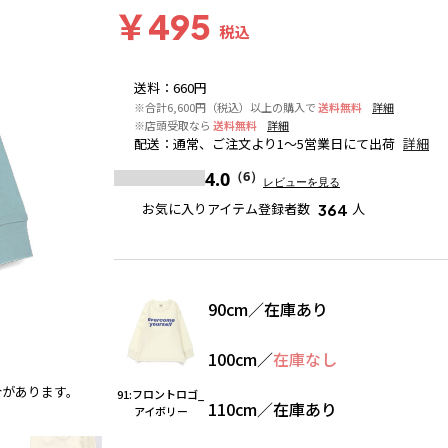
￥495
税込
送料
：
660円
※合計6,600円（税込）以上の購入で
送料無料
詳細
※店頭受取なら
送料無料
詳細
配送
：
通常、ご注文より1～5営業日にて出荷
詳細
4.0
（6）
レビューを見る
お気に入りアイテム登録者数
人
364
90cm
／
在庫あり
100cm
／
在庫なし
合があります。
チャコールグレー
※撮影場所の関係上、着用画像は実物
91:フロントロゴ_
110cm
／
在庫あり
アイボリー