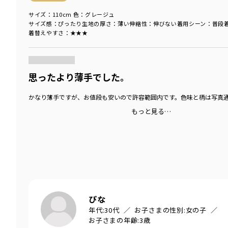
サイズ：110cm
色：グレージュ
サイズ感
：ぴったり
生地の厚さ
：薄い
伸縮性
：伸びない
着用シーン
：普段
着替えやすさ
：★★★
商品をチェックする＞
思ったより薄手でした。
かなり薄手ですが、お値段も安いので許容範囲内です。色味と柄は写真
もっと見る…
ぴな
年代:
30代
お子さまの性別:
女の子
お子さまの年齢:
3歳