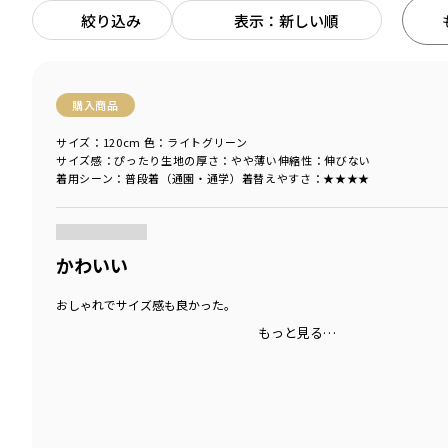
絞り込み
表示：新しい順
購入商品
サイズ：120cm
色：ライトグリーン
サイズ感
：ぴったり
生地の厚さ
：やや薄い
伸縮性
：伸びない
着用シーン
：普段着（通園・通学）
着替えやすさ
：★★★★
商品をチェックする＞
かわいい
おしゃれでサイズ感も良かった。
もっと見る…