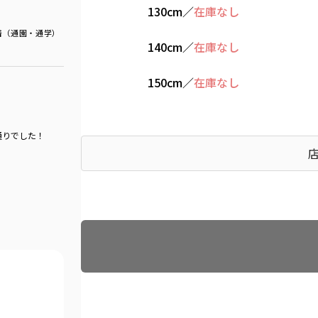
130cm
／
在庫なし
着（通園・通学）
140cm
／
在庫なし
150cm
／
在庫なし
通りでした！
Find recommended size