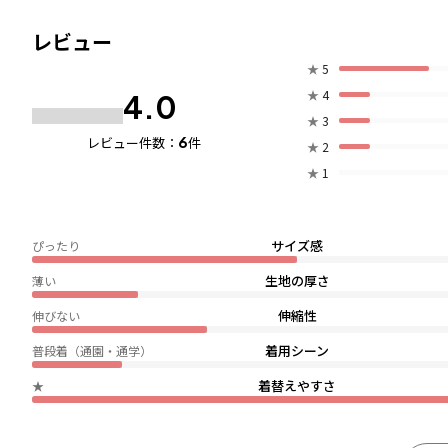
レビュー
★
5
★
4
4.0
★
3
6
レビュー件数：
件
★
2
★
1
サイズ感
ぴったり
生地の厚さ
薄い
伸縮性
伸びない
着用シーン
普段着（通園・通学）
着替えやすさ
★