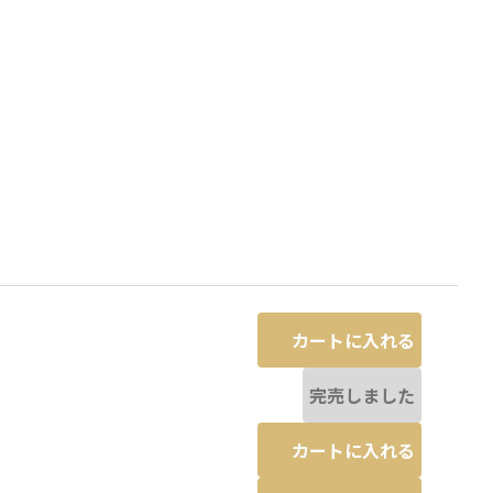
カートに入れる
完売しました
と若干異なる場合があります。
グレージュ
※撮影場所の関係上、着用画像
カートに入れる