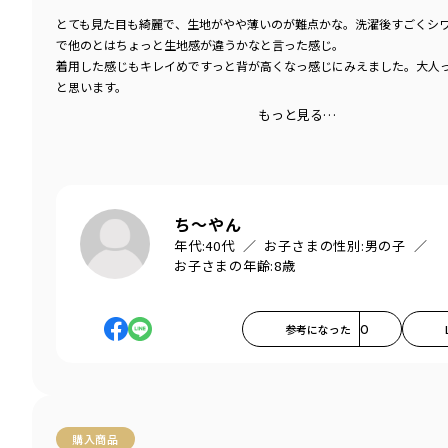
とても見た目も綺麗で、生地がやや薄いのが難点かな。洗濯後すごくシ
で他のとはちょっと生地感が違うかなと言った感じ。
着用した感じもキレイめですっと背が高くなっ感じにみえました。大人
と思います。
もっと見る…
ち〜やん
年代:
40代
お子さまの性別:
男の子
お子さまの年齢:
8歳
参考になった
0
購入商品