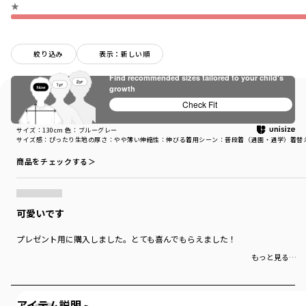
★
絞り込み
表示：新しい順
Find recommended sizes tailored to your child's
growth
購入商品
Check Fit
購入商品
サイズ：130cm
色：ブルーグレー
サイズ感
：ぴったり
生地の厚さ
：やや薄い
伸縮性
：伸びる
着用シーン
：普段着（通園・通学）
着替
商品をチェックする＞
可愛いです
プレゼント用に購入しました。とても喜んでもらえました！
もっと見る…
アイテム説明