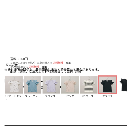
送料
：
660円
※合計6,600円（税込）以上の購入で
送料無料
詳細
ブラック
ブラック
ブラック
※店頭受取なら
送料無料
詳細
※撮影場所の関係上、着用画像は実物と若干異なる場合があります。
配送
：
通常、ご注文より1～5営業日にて出荷
詳細
5.0
（4）
レビューを見る
お気に入りアイテム登録者数
294
人
91:ハートドッ
ブルーグレー
ラベンダー
ピンク
92:ボーダー
ブラック
ト