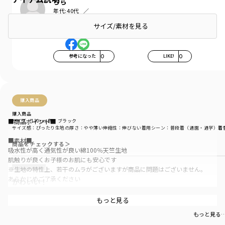
らら
年代:
40代
お子さまの性別:
女の子
サイズ/素材を見る
お子さまの年齢:
7歳
参考になった
0
LIKE!
0
購入商品
購入商品
■商品ポイント■
サイズ：130cm
色：ブラック
サイズ感
：ぴったり
生地の厚さ
：やや薄い
伸縮性
：伸びない
着用シーン
：普段着（通園・通学）
着
■素材■
商品をチェックする＞
吸水性が高く通気性が良い綿100％天竺生地
肌触りが良くお子様のお肌にも安心です
※生地の特性上、若干のムラがございますが商品に問題はございません。
あらかじめご了承ください
かわいい！
■DRCbranshesとは?■
もっと見る
お手頃価格で可愛いです❣️娘も気に入ってよくきてきます。
Daily…毎日
もっと見る
Relax…力を抜いて、くつろぐ