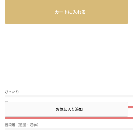
レビュー
カートに入れる
ぴったり
薄い
店頭在庫を確認する
お気に入り追加
伸びない
普段着（通園・通学）