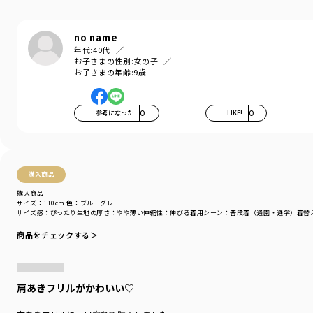
Comfortable…気持ちの良い、快適な
着心地の良い服を、手に取りやすい価格で
『毎日着て欲しい』
no name
そんな思いを込めてブランシェスから
年代:
40代
デイリーウェアをご提案する新レーベルです
お子さまの性別:
女の子
お子さまの年齢:
9歳
ブランド
／
DRC branshes
シーズン
／
アウトレット
カテゴリ
／
トップス
>
半袖Tシャツ・タンクトップ
参考になった
0
LIKE!
0
カラー
／
ブラック
性別タイプ
／
GIRL
商品番号
／
16-5206-011
購入商品
購入商品
サイズ：110cm
色：ブルーグレー
サイズ感
：ぴったり
生地の厚さ
：やや薄い
伸縮性
：伸びる
着用シーン
：普段着（通園・通学）
着替
商品をチェックする＞
肩あきフリルがかわいい♡