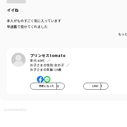
イイね
本人がものすごく気に入っています
早速着て見せてくれました
もっ
プリンセスtomato
年代:
60代
お子さまの性別:
女の子
お子さまの年齢:
10歳
参考になった
0
LIKE!
1