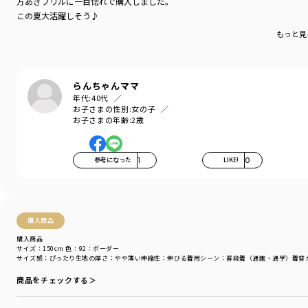
方あきフリルに一目惚れで購入しました。
この夏大活躍しそう♪
もっと見
らんちゃんママ
年代:
40代
お子さまの性別:
女の子
お子さまの年齢:
2歳
参考になった
1
LIKE!
0
購入商品
購入商品
サイズ：150cm
色：92：ボーダー
サイズ感
：ぴったり
生地の厚さ
：やや薄い
伸縮性
：伸びる
着用シーン
：普段着（通園・通学）
着替
商品をチェックする＞