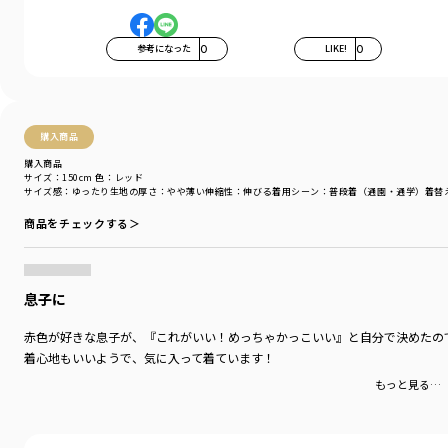
参考になった
0
LIKE!
0
購入商品
購入商品
サイズ：150cm
色：レッド
サイズ感
：ゆったり
生地の厚さ
：やや薄い
伸縮性
：伸びる
着用シーン
：普段着（通園・通学）
着替
商品をチェックする＞
息子に
赤色が好きな息子が、『これがいい！めっちゃかっこいい』と自分で決めたの
着心地もいいようで、気に入って着ています！
もっと見る…