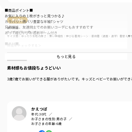
■商品ポイント■
お気に入りの１枚がきっと見つかる♪
購入商品
カラバリ・柄バリ豊富な半袖Tシャツ
兄弟姉妹、友達同士でのお揃いコーデにもおすすめです
購入商品
あって嬉しい♪お名前ネーム付き
サイズ：150cm
色：オレンジ
サイズ感
：ゆったり
生地の厚さ
：薄い
伸縮性
：伸びる
着用シーン
：普段着（通園・通学）
着替えや
■素材■
商品をチェックする＞
吸水性が高く通気性が良い綿100％天竺生地
肌触りが良くお子様のお肌にも安心です
もっと見る
※生地の特性上、若干のムラがございますが商品に問題はございません。
あらかじめご了承ください
素材感もお値段ちょうどいい
■DRCbranshesとは?■
3歳7歳でお揃いができる服がありがたいです。キッズとベビーでお揃いがで
Daily…毎日
Relax…力を抜いて、くつろぐ
Comfortable…気持ちの良い、快適な
着心地の良い服を、手に取りやすい価格で
『毎日着て欲しい』
かえつば
そんな思いを込めてブランシェスから
年代:
30代
デイリーウェアをご提案する新レーベルです
お子さまの性別:
男の子
お子さまの年齢:
6歳
-----