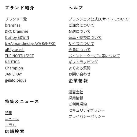
ブランド紹介
ヘルプ
ブランド一覧
ブランシェス公式ECサイト
について
branshes
ご注文について
DRC branshes
配送について
Ou? by EDWIN
返品・交換について
b.+A branshes by AYA KANEKO
サイズについて
aBity select.
会員について
THE NORTH FACE
ポイント・クーポン等について
NAUTICA
ギフトラッピング
Champion
よくある質問
JAMIE KAY
お問い合わせ
gelato pique
企業情報
運営会社
採用情報
特集＆ニュース
ご利用規約
セキュリティポリシー
特集
プライバシーポリシー
ニュース
コラム
店舗検索