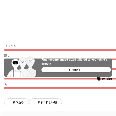
ぴったり
薄い
Find recommended sizes tailored to your child's
growth
伸びない
Check Fit
普段着（通園・通学）
★
絞り込み
表示：新しい順