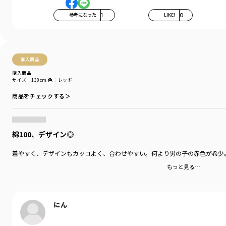
伸縮性：あり
透け感：02：ホワイト/ややあり
参考になった
1
LIKE!
0
その他カラー/なし
＃drc＃おとこのこ＃おんなのこ＃ボーイズ＃ガールズ
＃通園コーデ＃通学コーデ＃小学生コーデ
＃プチプラ＃プチプラ子供服＃子供服通販
購入商品
＃お揃い＃お揃いコーデ
購入商品
＃ペア＃ペアコーデ
サイズ：130cm
色：レッド
＃リンク＃リンクコーデ
商品をチェックする＞
＃ユニセックス＃160cm
着用イメージ/カラー：チャコールグレー
モデル：身長117.0cm 体重19kg
綿100、デザイン◎
サイズ：サイズ130
着やすく、デザインもカッコよく、合わせやすい。何より男の子の赤色が希少。
ブランド
／
DRC branshes
もっと見る…
シーズン
／
アウトレット
カテゴリ
／
トップス
>
半袖Tシャツ・タンクトップ
カラー
／
ブルー
性別タイプ
／
BOY
にん
対象イベント
／
再値下げアイテム
商品番号
／
16-5206-312