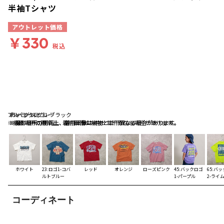
半袖Tシャツ
アウトレット価格
￥330
税込
ブルーグレー
チャコールグレー
85:バックロゴ1-ブラック
※撮影場所の関係上、着用画像は実物と若干異なる場合があります。
※撮影場所の関係上、着用画像は実物と若干異なる場合があります。
※撮影場所の関係上、着用画像は実物と若干異なる場合があります。
ホワイト
23:ロゴ1-コバ
レッド
オレンジ
ローズピンク
45:バックロゴ
65:バ
ルトブルー
1-パープル
2-ライ
コーディネート