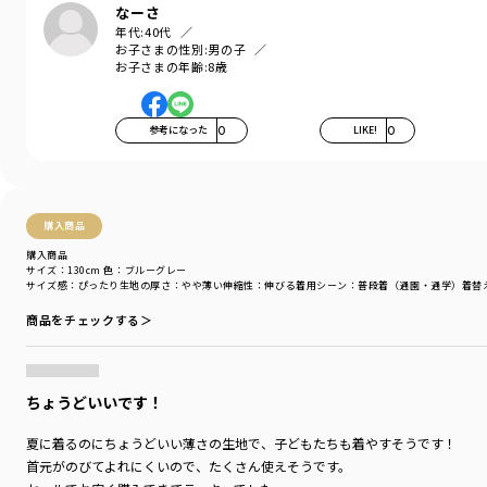
なーさ
年代:
40代
お子さまの性別:
男の子
お子さまの年齢:
8歳
参考になった
0
LIKE!
0
購入商品
購入商品
サイズ：130cm
色：ブルーグレー
サイズ感
：ぴったり
生地の厚さ
：やや薄い
伸縮性
：伸びる
着用シーン
：普段着（通園・通学）
着替
商品をチェックする＞
ちょうどいいです！
夏に着るのにちょうどいい薄さの生地で、子どもたちも着やすそうです！
首元がのびてよれにくいので、たくさん使えそうです。