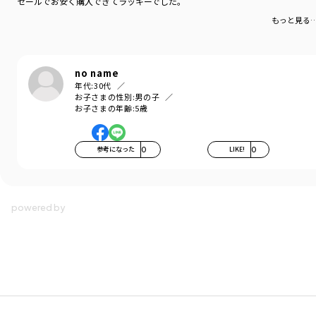
セールでお安く購入できてラッキーでした。
もっと見る
no name
年代:
30代
お子さまの性別:
男の子
お子さまの年齢:
5歳
参考になった
0
LIKE!
0