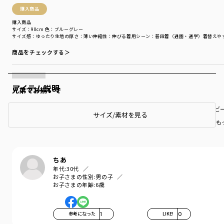
購入商品
購入商品
サイズ：90cm
色：ブルーグレー
サイズ感
：ゆったり
生地の厚さ
：薄い
伸縮性
：伸びる
着用シーン
：普段着（通園・通学）
着替えや
商品をチェックする＞
アイテム説明
兄弟でお揃いで
90、150でお揃いができる服が少ない中いつも愛用させてもらってます！ベ
サイズ/素材を見る
も
ちあ
年代:
30代
お子さまの性別:
男の子
お子さまの年齢:
6歳
参考になった
1
LIKE!
0