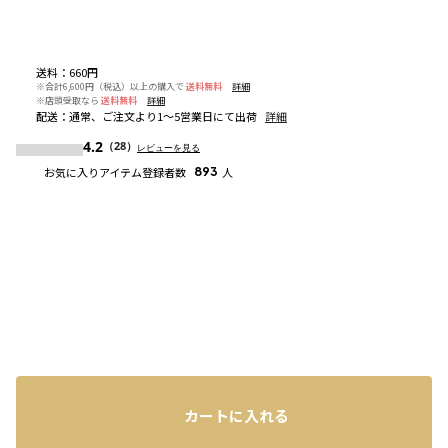
送料
：
660円
※合計6,600円（税込）以上の購入で
送料無料
詳細
※店頭受取なら
送料無料
詳細
配送
：
通常、ご注文より1～5営業日にて出荷
詳細
4.2
（28）
レビューを見る
お気に入りアイテム登録者数
893
人
カートに入れる