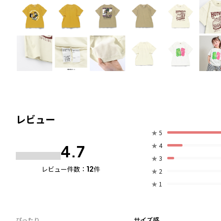
レビュー
★
5
★
4
4.7
★
3
12
レビュー件数：
件
★
2
★
1
サイズ感
ぴったり