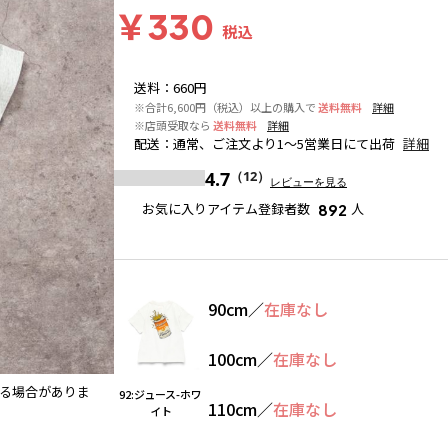
￥330
税込
送料
：
660円
※合計6,600円（税込）以上の購入で
送料無料
詳細
※店頭受取なら
送料無料
詳細
配送
：
通常、ご注文より1～5営業日にて出荷
詳細
4.7
（12）
レビューを見る
お気に入りアイテム登録者数
人
892
90cm
／
在庫なし
100cm
／
在庫なし
る場合がありま
91:フラワー-ブラック
※撮影場所の関係上、着用画像は
92:ジュース-ホワ
110cm
／
在庫なし
す。
イト