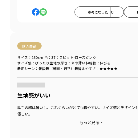
参考になった
0
購入商品
サイズ：160cm
色：37：ラビット-ローズピンク
サイズ感
：ぴったり
生地の厚さ
：やや薄い
伸縮性
：伸びる
着用シーン
：普段着（通園・通学）
着替えやすさ
：★★★★★
商品をチェックする＞
生地感がいい
厚手の綿は暑いし、これくらいがとても着やすい。サイズ感とデザイン
優しい。
もっと見る…