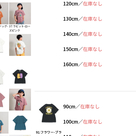
120cm
／
在庫なし
130cm
／
在庫なし
ドッグ-
37:ラビット-ロー
ズピンク
140cm
／
在庫なし
150cm
／
在庫なし
160cm
／
在庫なし
90cm
／
在庫なし
100cm
／
在庫なし
91:フラワー-ブラ