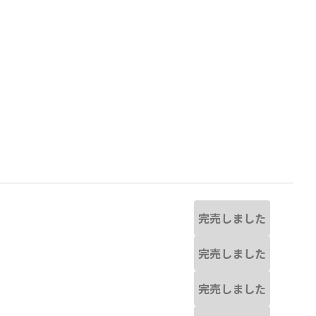
完売しました
完売しました
実物と若干異なる場合がありま
92:ジュース-ホワイト
※撮影場所の関係上
完売しました