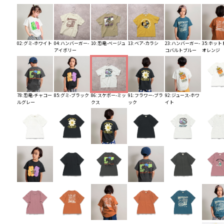
02:グミ-ホワイト
04:ハンバーガー-
10:恐竜-ベージュ
13:ベア-カラシ
23:ハンバーガー-
35:ホット
アイボリー
コバルトブルー
オレンジ
78:恐竜-チャコー
85:グミ-ブラック
86:スケボー-ミッ
91:フラワー-ブラ
92:ジュース-ホワ
ルグレー
クス
ック
イト