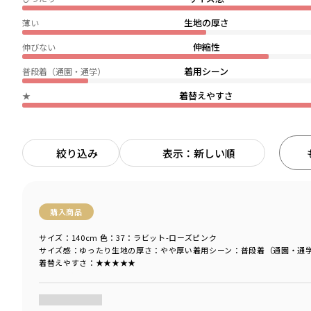
生地の厚さ
薄い
伸縮性
伸びない
着用シーン
普段着（通園・通学）
着替えやすさ
★
絞り込み
表示：新しい順
購入商品
サイズ：140cm
色：37：ラビット-ローズピンク
サイズ感
：ゆったり
生地の厚さ
：やや厚い
着用シーン
：普段着（通園・通
着替えやすさ
：★★★★★
商品をチェックする＞